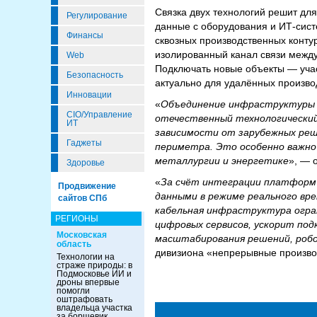
Связка двух технологий решит для
Регулирование
данные с оборудования и ИТ-сист
Финансы
сквозных производственных контур
изолированный канал связи межд
Web
Подключать новые объекты — учас
Безопасность
актуально для удалённых произв
Инновации
«
Объединение инфраструктуры 
CIO/Управление
отечественный технологический
ИТ
зависимости от зарубежных реш
Гаджеты
периметра. Это особенно важно 
металлургии и энергетике
», — 
Здоровье
«
За счёт интеграции платформ 
Продвижение
данными в режиме реального вр
сайтов СПб
кабельная инфраструктура огра
РЕГИОНЫ
цифровых сервисов, ускорит под
Московская
масштабирования решений, робот
область
дивизиона «непрерывные произв
Технологии на
страже природы: в
Подмосковье ИИ и
дроны впервые
помогли
оштрафовать
владельца участка
за борщевик