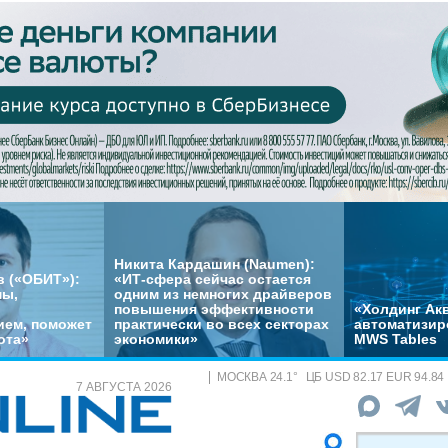
Никита Кардашин (Naumen):
 («ОБИТ»):
«ИТ-сфера сейчас остается
мы,
одним из немногих драйверов
повышения эффективности
«Холдинг Акв
ем, поможет
практически во всех секторах
автоматизир
ота»
экономики»
MWS Tables
МОСКВА
24.1
°
ЦБ
USD 82.17 EUR 94.84
7 АВГУСТА 2026