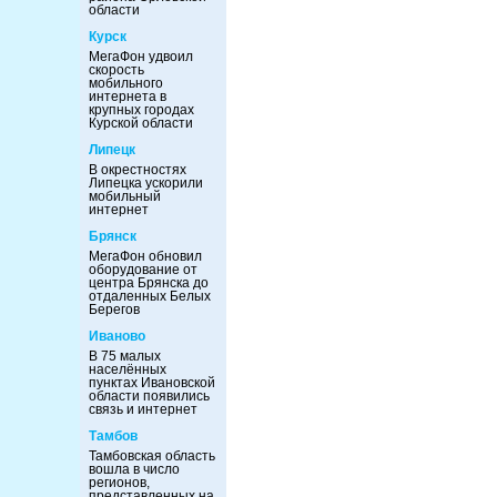
области
Курск
МегаФон удвоил
скорость
мобильного
интернета в
крупных городах
Курской области
Липецк
В окрестностях
Липецка ускорили
мобильный
интернет
Брянск
МегаФон обновил
оборудование от
центра Брянска до
отдаленных Белых
Берегов
Иваново
В 75 малых
населённых
пунктах Ивановской
области появились
связь и интернет
Тамбов
Тамбовская область
вошла в число
регионов,
представленных на