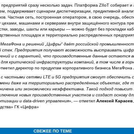
 предприятий сразу несколько задач. Платформа ZIIoT собирает и
ем, поддерживает сценарии диспетчеризации, предиктивной анали
ов. Частная сеть, построенная оператором, в свою очередь, обес
у цехами, машинами и серверами внутри защищённого контура пре
тки, заводы, шахты или карьеры — можно будет без прокладки каб
одственных площадок и территориально распределенных предприя
МегаФона и решений „Цифры“ даёт российской промышленнос
 стек. Предприятия получают возможность выстраивать цифр
ений и с гарантией, что производственные данные остаются в
для критической инфраструктуры компаний, в том числе в горн
отметил директор по продуктам корпоративного бизнеса МегаФона
с частными сетями LTE и 5G предприятия смогут обеспечить 
емени даже на территориально распределённых объектах, где 
ничена или экономически неэффективна. Такой подход повысит
ключение новых производственных участков и создаст основу дл
изации и data-driven управления
», — отметил
Алексей Карасев
одства» ГК «Цифра»
СВЕЖЕЕ ПО ТЕМЕ