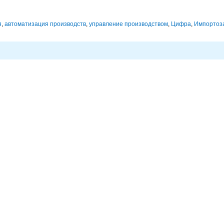
я
,
автоматизация производств
,
управление производством
,
Цифра
,
Импорто­