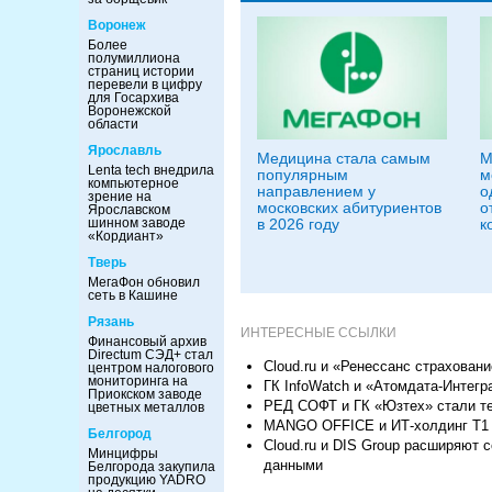
Воронеж
Более
полумиллиона
страниц истории
перевели в цифру
для Госархива
Воронежской
области
Ярославль
Медицина стала самым
М
Lenta tech внедрила
популярным
м
компьютерное
направлением у
о
зрение на
московских абитуриентов
о
Ярославском
в 2026 году
к
шинном заводе
«Кордиант»
Тверь
МегаФон обновил
сеть в Кашине
Рязань
ИНТЕРЕСНЫЕ ССЫЛКИ
Финансовый архив
Directum СЭД+ стал
Cloud.ru и «Ренессанс страхован
центром налогового
мониторинга на
ГК InfoWatch и «Атомдата-Интег
Приокском заводе
РЕД СОФТ и ГК «Юзтех» стали т
цветных металлов
MANGO OFFICE и ИТ-холдинг Т1 
Белгород
Cloud.ru и DIS Group расширяют
Минцифры
данными
Белгорода закупила
продукцию YADRO