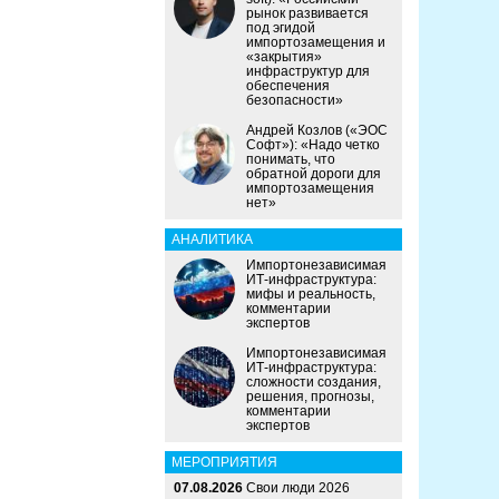
рынок развивается
под эгидой
импортозамещения и
«закрытия»
инфраструктур для
обеспечения
безопасности»
Андрей Козлов («ЭОС
Софт»): «Надо четко
понимать, что
обратной дороги для
импортозамещения
нет»
АНАЛИТИКА
Импортонезависимая
ИТ-инфраструктура:
мифы и реальность,
комментарии
экспертов
Импортонезависимая
ИТ-инфраструктура:
сложности создания,
решения, прогнозы,
комментарии
экспертов
МЕРОПРИЯТИЯ
07.08.2026
Свои люди 2026