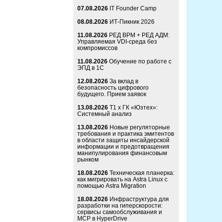
07.08.2026
IT Founder Camp
08.08.2026
ИТ-Пикник 2026
11.08.2026
РЕД ВРМ + РЕД АДМ:
Управляемая VDI-среда без
компромиссов
11.08.2026
Обучение по работе с
ЭПД в 1С
12.08.2026
За вклад в
безопасность цифрового
будущего. Прием заявок
13.08.2026
Т1 x ГК «Юзтех»:
Системный анализ
13.08.2026
Новые регуляторные
требования и практика эмитентов
в области защиты инсайдерской
информации и предотвращения
манипулирования финансовым
рынком
18.08.2026
Техническая планерка:
как мигрировать на Astra Linux с
помощью Astra Migration
18.08.2026
Инфраструктура для
разработки на гиперскорости:
сервисы самообслуживания и
MCP в HyperDrive