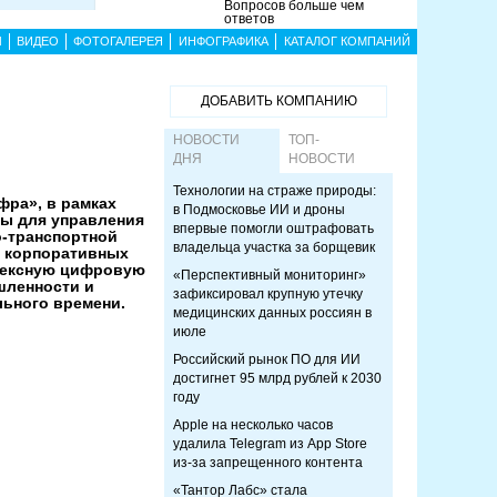
Вопросов больше чем
ответов
Ы
ВИДЕО
ФОТОГАЛЕРЕЯ
ИНФОГРАФИКА
КАТАЛОГ КОМПАНИЙ
ДОБАВИТЬ КОМПАНИЮ
НОВОСТИ
ТОП-
ДНЯ
НОВОСТИ
Технологии на страже природы:
фра», в рамках
в Подмосковье ИИ и дроны
мы для управления
впервые помогли оштрафовать
о-транспортной
владельца участка за борщевик
й корпоративных
плексную цифровую
«Перспективный мониторинг»
шленности и
зафиксировал крупную утечку
ьного времени.
медицинских данных россиян в
июле
Российский рынок ПО для ИИ
достигнет 95 млрд рублей к 2030
году
Apple на несколько часов
удалила Telegram из App Store
из-за запрещенного контента
«Тантор Лабс» стала