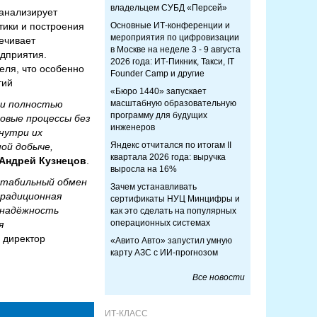
владельцем СУБД «Персей»
 анализирует
тики и построения
Основные ИТ-конференции и
мероприятия по цифровизации
печивает
в Москве на неделе 3 - 9 августа
дприятия.
2026 года: ИТ-Пикник, Такси, IT
еля, что особенно
Founder Camp и другие
тий
«Бюро 1440» запускает
ти полностью
масштабную образовательную
программу для будущих
овые процессы без
инженеров
нутри их
Яндекс отчитался по итогам II
ой добыче,
квартала 2026 года: выручка
Андрей Кузнецов
.
выросла на 16%
стабильный обмен
Зачем устанавливать
традиционная
сертификаты НУЦ Минцифры и
 надёжность
как это сделать на популярных
операционных системах
я
, директор
«Авито Авто» запустил умную
карту АЗС с ИИ-прогнозом
Все новости
ИТ-КЛАСС