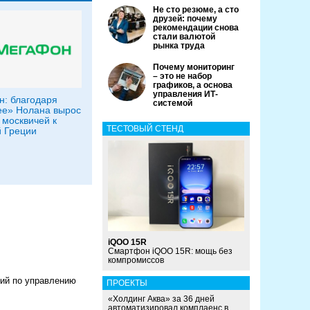
Не сто резюме, а сто
друзей: почему
рекомендации снова
стали валютой
рынка труда
Почему мониторинг
– это не набор
графиков, а основа
управления ИТ-
: благодаря
системой
е» Нолана вырос
 москвичей к
ТЕСТОВЫЙ СТЕНД
 Греции
iQOO 15R
Смартфон iQOO 15R: мощь без
компромиссов
ний по управлению
ПРОЕКТЫ
«Холдинг Аква» за 36 дней
автоматизировал комплаенс в