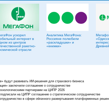
егаФон ускорил
Аналитика МегаФона:
Мегафон
обильный интернет в
Россияне полюбили
«Одиссе
дном из центров
«раскладушки» и
интерес
течественной ракетно-
«книжки»
Древней
осмической отрасли
ие» будут развивать ИИ-решения для страхового бизнеса
рация» заключили соглашение о сотрудничестве
ехнологическими партнерами на ЦИПР 2026
подписали на ЦИПР соглашение о стратегическом сотрудничестве
 сотрудничество в сфере облачного развертывания платформенных реше