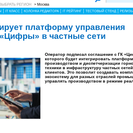
ВЫБРАТЬ РЕГИОН
> Москва
Ы
IT КЛАСС
КОЛОНКА РЕДАКТОРА
IT РЕЙТИНГ
ТЕСТОВЫЙ СТЕНД
РЕЛИЗ
ирует платформу управления
«Цифры» в частные сети
Оператор подписал соглашение с ГК «Ци
которого будет интегрировать платфор
производством и диспетчеризации горн
техники в инфраструктуру частных сете
клиентов. Это позволит создавать ком
экосистему для разных отраслей промы
управлять производством в режиме реал