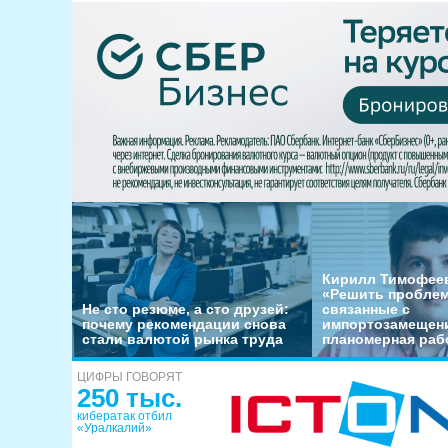
Кирилл Тимофеев
«Решить пробле
Не сто резюме, а сто друзей:
связанные с
почему рекомендации снова
импортозамещени
стали валютой рынка труда
планомерная раб
ЦИФРЫ ГОВОРЯТ
250 тыс.
кибератак отбил
«Уралкалий»