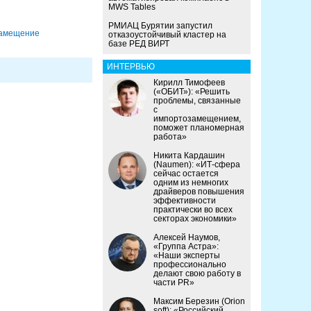
MWS Tables
РМИАЦ Бурятии запустил
замещение
отказоустойчивый кластер на
базе РЕД ВИРТ
ИНТЕРВЬЮ
Кирилл Тимофеев
(«ОБИТ»): «Решить
проблемы, связанные
с
импортозамещением,
поможет планомерная
работа»
Никита Кардашин
(Naumen): «ИТ-сфера
сейчас остается
одним из немногих
драйверов повышения
эффективности
практически во всех
секторах экономики»
Алексей Наумов,
«Группа Астра»:
«Наши эксперты
профессионально
делают свою работу в
части PR»
Максим Березин (Orion
soft): «Российский