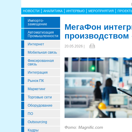
НОВОСТИ
АНАЛИТИКА
ИНТЕРВЬЮ
МЕРОПРИЯТИЯ
ПРОЕКТ
Импорто­
Замещение
МегаФон интегр
Автоматизация
производством 
Промышленности
Интернет
20.05.2026 |
Мобильная связь
Фиксированная
связь
Интеграция
Рынок ПК
Маркетинг
Торговые сети
Оборудование
ПО
Outsourcing
Фото: Magnific.com
Кадры