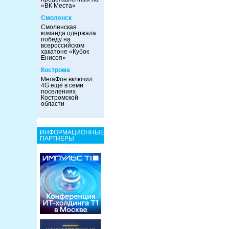
«ВК Места»
Смоленск
Смоленская
команда одержала
победу на
всероссийском
хакатоне «Кубок
Енисея»
Кострома
МегаФон включил
4G ещё в семи
поселениях
Костромской
области
ИНФОРМАЦИОННЫЕ
ПАРТНЕРЫ