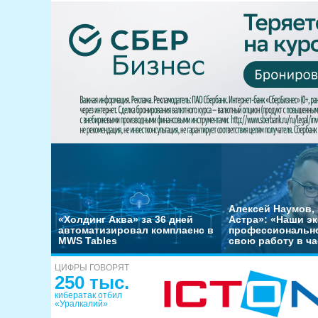
Алексей Наумов, 
«Холдинг Аква» за 36 дней
Астра»: «Наши э
автоматизировал комплаенс в
профессиональн
MWS Tables
свою работу в ча
ЦИФРЫ ГОВОРЯТ
250 тыс.
кибератак отбил
«Уралкалий»