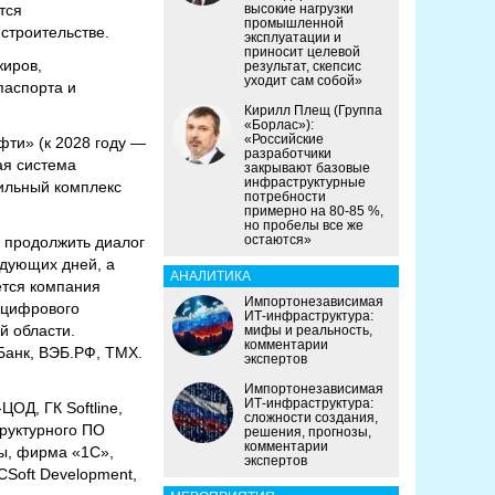
тся
высокие нагрузки
промышленной
троительстве.
эксплуатации и
приносит целевой
жиров,
результат, скепсис
уходит сам собой»
паспорта и
Кирилл Плещ (Группа
«Борлас»):
«Российские
фти» (к 2028 году —
разработчики
ая система
закрывают базовые
инфраструктурные
ильный комплекс
потребности
примерно на 80-85 %,
но пробелы все же
остаются»
 продолжить диалог
дующих дней, а
АНАЛИТИКА
ется компания
Импортонезависимая
 цифрового
ИТ-инфраструктура:
й области.
мифы и реальность,
комментарии
Банк, ВЭБ.РФ, ТМХ.
экспертов
Импортонезависимая
ИТ-инфраструктура:
ОД, ГК Softline,
сложности создания,
руктурного ПО
решения, прогнозы,
комментарии
вы, фирма «1С»,
экспертов
CSoft Development,