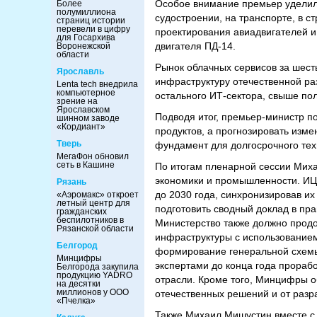
Особое внимание премьер уделил 
Более
полумиллиона
судостроении, на транспорте, в 
страниц истории
перевели в цифру
проектирования авиадвигателей 
для Госархива
двигателя ПД-14.
Воронежской
области
Рынок облачных сервисов за шест
Ярославль
инфраструктуру отечественной ра
Lenta tech внедрила
компьютерное
остального ИТ-сектора, свыше по
зрение на
Ярославском
Подводя итог, премьер-министр п
шинном заводе
«Кордиант»
продуктов, а прогнозировать изм
Тверь
фундамент для долгосрочного тех
МегаФон обновил
сеть в Кашине
По итогам пленарной сессии Мих
экономики и промышленности. ИЦ
Рязань
до 2030 года, синхронизировав 
«Аэромакс» откроет
летный центр для
подготовить сводный доклад в пр
гражданских
беспилотников в
Министерство также должно прод
Рязанской области
инфраструктуры с использованием
Белгород
формирование генеральной схемы
Минцифры
экспертами до конца года прораб
Белгорода закупила
продукцию YADRO
отрасли. Кроме того, Минцифры о
на десятки
миллионов у ООО
отечественных решений и от раз
«Пчелка»
Также Михаил Мишустин вместе 