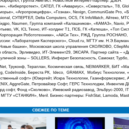
эрофлот, Группа Аметист. Новостной интернет-партнер: ДЗЕН.
», «Киберпротект», САТЕЛ, ГК «Аквариус», «Северсталь», Т8, Glo
морье», «Агропромцифра», «Гознак», Nexign, CommuniGate Pro, «
ional, СУПЕРТЕЛ, Delta Computers, OCS, ГК InfoWatch, Айтеко, МТС
сГидро, Naumen, Группа компаний «Калашников», «КАМАЗ», Navio, Р
ево, VK, ICL Техно, ИТ-холдинг Т1, ПСБ, ГК «Катюша», «Топ Систе
Корпорация Робототехники», «АйСи Тех», РЖД, Группа РОСНАНО, 
ссии: «Лаборатория Касперского», Cloud.ru, МГТУ им. Н.Э.Баума
«Новые башни», Московская школа управления СКОЛКОВО, СберМо
 область, Эрливидео, ИТ-Элемент29, ЭКСАРА. Партнер сайта – «Д
ы уличной зоны – SOLLERS, Инферит Безопасность, Самокат, Турбо,
Net, Труконф, Тераплан, Космическая связь, NEIMARKER, БИТ «Мас
ng, CodeInside, Береста РК, Ideco, GRAMAX, Мобиус Технологии,
венный софт» (Юзергейт, Искра Технологии, Газинформсервис, А
ENIX, AggreGate, Петровайзер Софт, ГЕРС Технолоджи, Инвентив Д
рд софт, Фонд «Сколково», Ижевский радиозавод, Эльбрус-2000, I
 МГТУ «СТАНКИН», Meril. Бизнес-партнеры: FishStat, Lamoda, Mas
СВЕЖЕЕ ПО ТЕМЕ