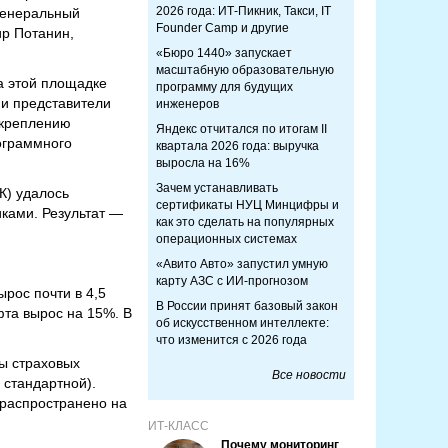
2026 года: ИТ-Пикник, Такси, IT
генеральный
Founder Camp и другие
р Потанин,
«Бюро 1440» запускает
масштабную образовательную
а этой площадке
программу для будущих
 и представители
инженеров
укреплению
Яндекс отчитался по итогам II
ограммного
квартала 2026 года: выручка
выросла на 16%
Зачем устанавливать
К) удалось
сертификаты НУЦ Минцифры и
ками. Результат —
как это сделать на популярных
операционных системах
«Авито Авто» запустил умную
карту АЗС с ИИ-прогнозом
ырос почти в 4,5
В России принят базовый закон
фта вырос на 15%. В
об искусственном интеллекте:
что изменится с 2026 года
ы страховых
Все новости
е стандартной).
 распространено на
ИТ-КЛАСС
Почему мониторинг