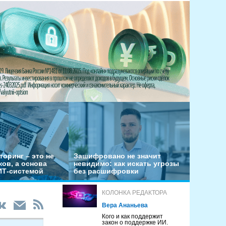
оринг – это не
Зашифровано не значит
ов, а основа
невидимо: как искать угрозы
ИТ-системой
без расшифровки
КОЛОНКА РЕДАКТОРА
Вера Ананьева
Кого и как поддержит
закон о поддержке ИИ.