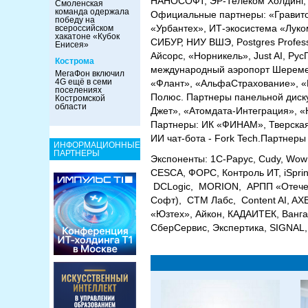
НАНОСОФТ, ЭР-Телеком Холдинг, А
Смоленская
команда одержала
Официальные партнеры: «Гравитон
победу на
«Урбантех», ИТ-экосистема «Луко
всероссийском
хакатоне «Кубок
СИБУР, НИУ ВШЭ, Postgres Profess
Енисея»
Айсорс, «Норникель», Just AI, Ру
Кострома
международный аэропорт Шереметь
МегаФон включил
4G ещё в семи
«Флант», «АльфаСтрахование», «
поселениях
Полюс. Партнеры панельной диску
Костромской
области
Джет», «Атомдата-Интеграция», 
Партнеры: ИК «ФИНАМ», Тверская
ИИ чат-бота - Fork Tech.Партнер
ИНФОРМАЦИОННЫЕ
ПАРТНЕРЫ
Экспоненты: 1С-Рарус, Cudy, Wow
CESCA, ФОРС, Контроль ИТ, iSpri
DCLogic, MORION, АРПП «Отечест
Софт), СТМ Лабс, Content AI, AX
«Юзтех», Айкон, КАДАИТЕК, Ванга
СберСервис, Экспертика, SIGNAL,