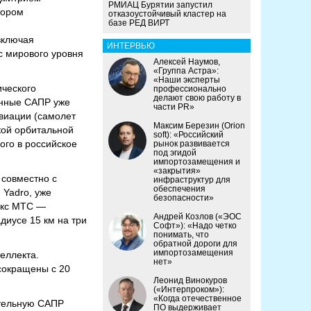
РМИАЦ Бурятии запустил
тором
отказоустойчивый кластер на
базе РЕД ВИРТ
включая
ИНТЕРВЬЮ
с мирового уровня
Алексей Наумов,
«Группа Астра»:
«Наши эксперты
ческого
профессионально
делают свою работу в
енные САПР уже
части PR»
виации (самолет
Максим Березин (Orion
кой орбитальной
soft): «Российский
ого в российское
рынок развивается
под эгидой
импортозамещения и
«закрытия»
 совместно с
инфраструктур для
обеспечения
 Yadro, уже
безопасности»
екс МТС —
Андрей Козлов («ЭОС
диусе 15 км на три
Софт»): «Надо четко
понимать, что
обратной дороги для
импортозамещения
еллекта.
нет»
сокращены с 20
Леонид Винокуров
(«Интерпроком»):
«Когда отечественное
ительную САПР
ПО выдерживает