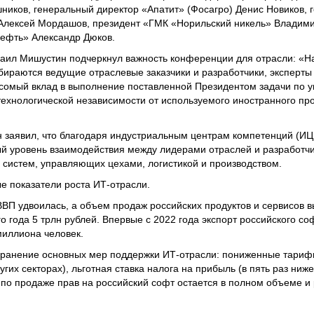
иков, генеральный директор «Апатит» (Фосагро) Денис Новиков, 
 Алексей Мордашов, президент «ГМК «Норильский никель» Владими
нефть» Александр Дюков.
аил Мишустин подчеркнул важность конференции для отрасли: «Н
обираются ведущие отраслевые заказчики и разработчики, эксперты
 весомый вклад в выполнение поставленной Президентом задачи по 
 технологической независимости от используемого иностранного пр
н заявил, что благодаря индустриальным центрам компетенций (ИЦ
й уровень взаимодействия между лидерами отраслей и разработчи
систем, управляющих цехами, логистикой и производством.
 показатели роста ИТ-отрасли.
 ВВП удвоилась, а объем продаж российских продуктов и сервисов в
о года 5 трлн рублей. Впервые с 2022 года экспорт российского со
миллиона человек.
ранение основных мер поддержки ИТ-отрасли: пониженные тариф
ругих секторах), льготная ставка налога на прибыль (в пять раз ниж
по продаже прав на российский софт остается в полном объеме и