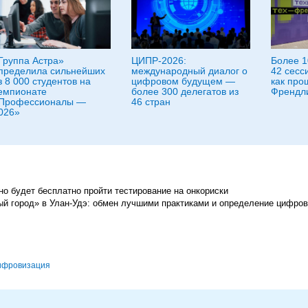
Группа Астра»
ЦИПР-2026:
Более 1
пределила сильнейших
международный диалог о
42 сесс
з 8 000 студентов на
цифровом будущем —
как про
емпионате
более 300 делегатов из
Френдл
Профессионалы —
46 стран
026»
жно будет бесплатно пройти тестирование на онкориски
ый город» в Улан-Удэ: обмен лучшими практиками и определение цифров
ифровизация