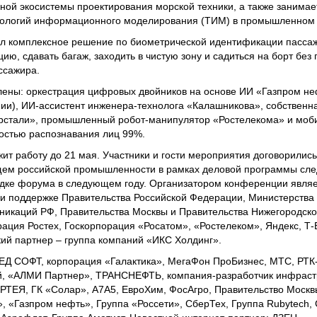
иной экосистемы проектирования морской техники, а также занимае
ологий информационного моделирования (ТИМ) в промышленном с
л комплексное решение по биометрической идентификации пасса
ю, сдавать багаж, заходить в чистую зону и садиться на борт без 
ассажира.
лены: оркестрация цифровых двойников на основе ИИ «Газпром не
и), ИИ-ассистент инженера-технолога «Калашникова», собственн
рстали», промышленный робот-манипулятор «Ростелекома» и моб
остью распознавания лиц 99%.
 работу до 21 мая. Участники и гости мероприятия договорились
щем российской промышленности в рамках деловой программы сле
адке форума в следующем году. Организатором конференции явля
и поддержке Правительства Российской Федерации, Министерства
уникаций РФ, Правительства Москвы и Правительства Нижегородско
ация Ростех, Госкорпорация «Росатом», «Ростелеком», Яндекс, Т-
кий партнер – группа компаний «ИКС Холдинг».
ЕД СОФТ, корпорация «Галактика», МегаФон ПроБизнес, МТС, РТК-Ц
й, «АЛМИ Партнер», ТРАНСНЕФТЬ, компания-разработчик инфраст
ИРТЕЯ, ГК «Солар», А7А5, ЕвроХим, ФосАгро, Правительство Моск
 «Газпром нефть», Группа «Россети», СберТех, Группа Rubytech, 