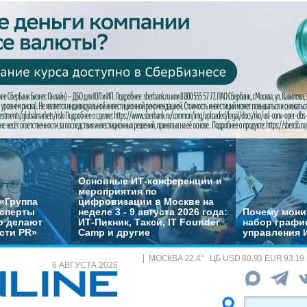
Основные ИТ-конференции и
мероприятия по
«Группа
цифровизации в Москве на
ксперты
неделе 3 - 9 августа 2026 года:
Почему монит
о делают
ИТ-Пикник, Такси, IT Founder
набор график
сти PR»
Camp и другие
управления 
МОСКВА
22.4
°
ЦБ
USD 80.93 EUR 93.19
6 АВГУСТА 2026