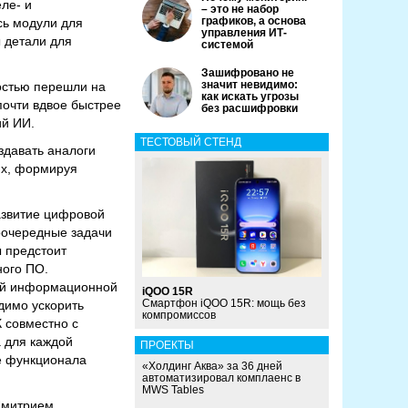
ле- и
– это не набор
графиков, а основа
сь модули для
управления ИТ-
 детали для
системой
Зашифровано не
значит невидимо:
ностью перешли на
как искать угрозы
почти вдвое быстрее
без расшифровки
ий ИИ.
ТЕСТОВЫЙ СТЕНД
здавать аналоги
ях, формируя
азвитие цифровой
оочередные задачи
 предстоит
ного ПО.
кой информационной
iQOO 15R
Смартфон iQOO 15R: мощь без
димо ускорить
компромиссов
 совместно с
а для каждой
ПРОЕКТЫ
те функционала
«Холдинг Аква» за 36 дней
автоматизировал комплаенс в
MWS Tables
Дмитрием