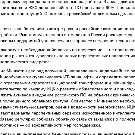
процессу перехода на отечественные разработки. В авиа-, двигате
строительстве и ЖКХ доля российского ПО превышает 90%. Появили
и металлоконструкций. С помощью российской подсистемы сделаны
ь лет вырос более чем в четыре раза, и российские компании пол
зработки. Рынок искусственного интеллекта в России расширяется 
ловины предприятий уже вовлечены в процесс внедрения технолог
одчеркнул: необходимо действовать на опережение — не просто со
енения рынка и конкурировать на новых перспективных направлени
нологического лидерства.
аил Мишустин дал ряд поручений, направленных на дальнейшее р
К необходимо актуализировать ИТ-ландшафты и определить перв
их с отраслевыми стратегиями цифровой трансформации. Минцифры
авительство по каждому ИЦК о развитии общесистемного и приклад
олжить активное внедрение российского ПО на объектах критичес
 полноценного облачного контура. Совместно с Минэнерго необхо
 вычислительных центров, оценив возможности энергосистем. ИЦК
отают варианты перспективных сервисов искусственного интеллект
бязано регулярно собирать обратную связь от заказчиков о полно
работчиков — об эффективности мер господдержки.
с первым вице-премьером Денисом Мантуровым, вице-премьером 