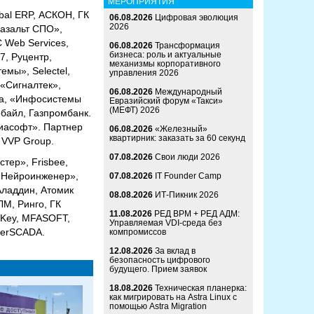
МЕРОПРИЯТИЯ
bal ERP, АСКОН, ГК
06.08.2026
Цифровая эволюция
2026
Базальт СПО»,
 Web Services,
06.08.2026
Трансформация
бизнеса: роль и актуальные
7, Руцентр,
механизмы корпоративного
мы», Selectel,
управления 2026
«Сигналтек»,
06.08.2026
Международный
на, «Инфосистемы
Евразийский форум «Такси»
(МЕФТ) 2026
байл, Газпромбанк.
иасофт». Партнер
06.08.2026
«Железный»
квартирник: заказать за 60 секунд
 VVP Group.
07.08.2026
Свои люди 2026
тер», Frisbee,
 «Нейроинженер»,
07.08.2026
IT Founder Camp
ладдин, Атомик
08.08.2026
ИТ-Пикник 2026
ЛМ, Ринго, ГК
11.08.2026
РЕД ВРМ + РЕД АДМ:
TKey, MFASOFT,
Управляемая VDI-среда без
terSCADA.
компромиссов
12.08.2026
За вклад в
безопасность цифрового
будущего. Прием заявок
18.08.2026
Техническая планерка:
как мигрировать на Astra Linux с
помощью Astra Migration