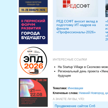
РЕД СОФТ вносит вклад в
«
подготовку ИТ‑кадров на
о
финале
и
«Профессионалы-2026»
ч
«
2
ИНТЕРЕСНЫЕ ССЫЛКИ
На Startup Village в Сколково мо
Региональный день проекта «Умн
будущее
Тематики:
Инновации
Ключевые слова:
Нижний Новгород
,
ц
А ЗНАЕТЕ ЛИ ВЫ, ЧТО:
Продвижение сайтов Спб