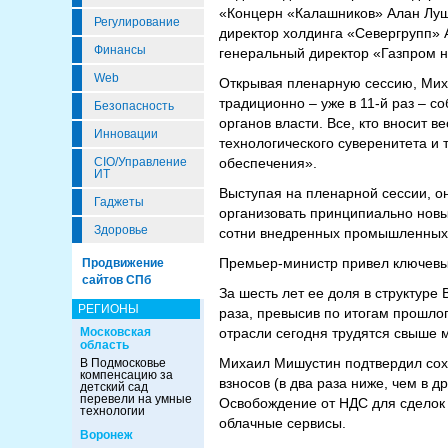
«Концерн «Калашников» Алан Лушн
Регулирование
директор холдинга «Севергрупп»
Финансы
генеральный директор «Газпром 
Web
Открывая пленарную сессию, Мих
традиционно – уже в 11-й раз – с
Безопасность
органов власти. Все, кто вносит
Инновации
технологического суверенитета и
CIO/Управление
обеспечения».
ИТ
Выступая на пленарной сессии, о
Гаджеты
организовать принципиально новы
Здоровье
сотни внедренных промышленных 
Премьер-министр привел ключевые
Продвижение
сайтов СПб
За шесть лет ее доля в структуре
РЕГИОНЫ
раза, превысив по итогам прошлог
Московская
отрасли сегодня трудятся свыше 
область
Михаил Мишустин подтвердил сох
В Подмосковье
компенсацию за
взносов (в два раза ниже, чем в д
детский сад
перевели на умные
Освобождение от НДС для сделок 
технологии
облачные сервисы.
Воронеж