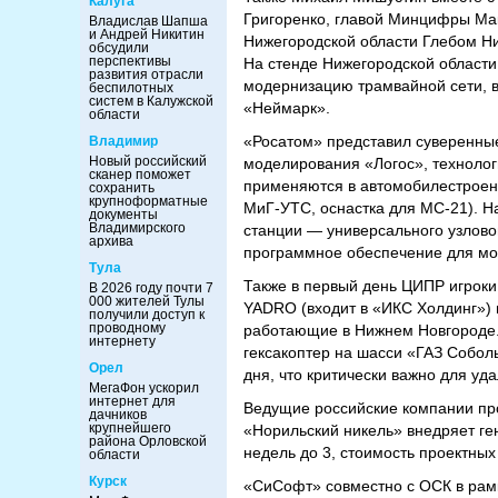
Калуга
Григоренко, главой Минцифры М
Владислав Шапша
и Андрей Никитин
Нижегородской области Глебом Н
обсудили
перспективы
На стенде Нижегородской области
развития отрасли
модернизацию трамвайной сети, в
беспилотных
систем в Калужской
«Неймарк».
области
«Росатом» представил суверенны
Владимир
Новый российский
моделирования «Логос», техноло
сканер поможет
применяются в автомобилестроен
сохранить
крупноформатные
МиГ-УТС, оснастка для МС-21). Н
документы
Владимирского
станции — универсального узлово
архива
программное обеспечение для м
Тула
Также в первый день ЦИПР игроки
В 2026 году почти 7
000 жителей Тулы
YADRO (входит в «ИКС Холдинг») 
получили доступ к
проводному
работающие в Нижнем Новгороде.
интернету
гексакоптер на шасси «ГАЗ Соболь
Орел
дня, что критически важно для уд
МегаФон ускорил
интернет для
Ведущие российские компании пр
дачников
крупнейшего
«Норильский никель» внедряет ге
района Орловской
недель до 3, стоимость проектны
области
Курск
«СиСофт» совместно с ОСК в рам