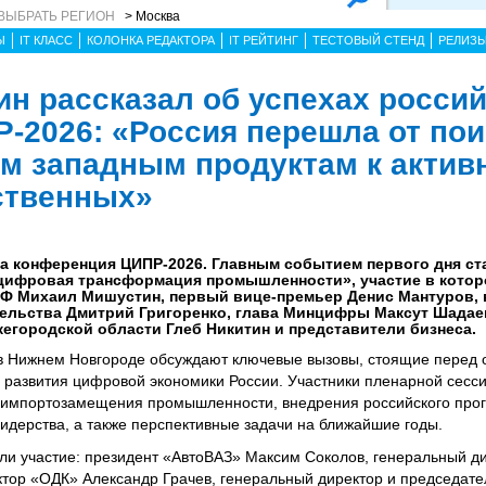
ВЫБРАТЬ РЕГИОН
> Москва
Ы
IT КЛАСС
КОЛОНКА РЕДАКТОРА
IT РЕЙТИНГ
ТЕСТОВЫЙ СТЕНД
РЕЛИЗ
н рассказал об успехах россий
Р-2026: «Россия перешла от пои
м западным продуктам к актив
ственных»
а конференция ЦИПР-2026. Главным событием первого дня ст
 цифровая трансформация промышленности», участие в кото
Ф Михаил Мишустин, первый вице-премьер Денис Мантуров,
ельства Дмитрий Григоренко, глава Минцифры Максут Шадае
егородской области Глеб Никитин и представители бизнеса.
 Нижнем Новгороде обсуждают ключевые вызовы, стоящие перед о
развития цифровой экономики России. Участники пленарной сесс
ти импортозамещения промышленности, внедрения российского про
лидерства, а также перспективные задачи на ближайшие годы.
ли участие: президент «АвтоВАЗ» Максим Соколов, генеральный д
тор «ОДК» Александр Грачев, генеральный директор и председате