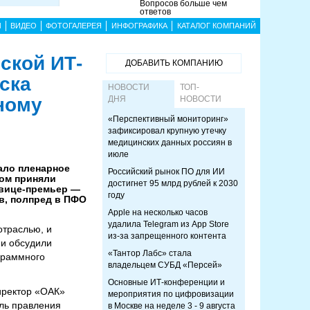
Вопросов больше чем
ответов
Ы
ВИДЕО
ФОТОГАЛЕРЕЯ
ИНФОГРАФИКА
КАТАЛОГ КОМПАНИЙ
ской ИТ-
ДОБАВИТЬ КОМПАНИЮ
ска
НОВОСТИ
ТОП-
ному
ДНЯ
НОВОСТИ
«Перспективный мониторинг»
зафиксировал крупную утечку
медицинских данных россиян в
июле
ало пленарное
Российский рынок ПО для ИИ
ром приняли
достигнет 95 млрд рублей к 2030
 вице-премьер —
году
в, полпред в ПФО
Apple на несколько часов
удалила Telegram из App Store
траслью, и
из-за запрещенного контента
ии обсудили
«Тантор Лабс» стала
граммного
владельцем СУБД «Персей»
Основные ИТ-конференции и
иректор «ОАК»
мероприятия по цифровизации
ль правления
в Москве на неделе 3 - 9 августа