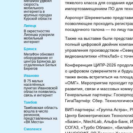
МегаФон удвоил
тяжелого класса для создания ед
скорость
мобильного
импортозамещением ПО для техн
интернета в
крупных городах
Аэропорт Шереметьево представи
Курской области
позволяющее проходить регистраци
Липецк
посадочного талона — по лицу п
В окрестностях
Липецка ускорили
Также на выставке были представ
мобильный
интернет
полный цифровой двойник компани
Брянск
управления производством «Севе
МегаФон обновил
видеоаналитики «НтехЛаб» с точн
оборудование от
центра Брянска до
Конференция ЦИПР-2026 продолжит
отдаленных Белых
Берегов
о цифровом суверенитете и буду
Иваново
также вновь встретиться на площ
В 75 малых
«ОМГ». Мероприятие проходит пр
населённых
пунктах Ивановской
развития, связи и массовых комм
области появились
Генеральные партнеры: Госкорпор
связь и интернет
ГигаПартнёр: Сбер. Технологичес
Тамбов
Тамбовская область
ВИП-партнеры: «Группа Астра», Р
вошла в число
регионов,
Центр Биометрических Технологи
представленных на
«Базис», NtechLab, Альфа-Банк, 
«ВК Места»
СОГАЗ, «Турбо Облако», «Билайн»,
Смоленск