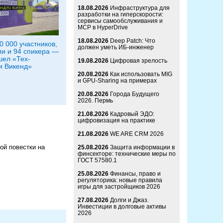
18.08.2026
Инфраструктура для
разработки на гиперскорости:
сервисы самообслуживания и
MCP в HyperDrive
18.08.2026
Deep Patch: Что
0 000 участников,
должен уметь ИБ-инженер
ии и 94 спикера —
шел «Тех-
19.08.2026
Цифровая зрелость
и Викенд»
20.08.2026
Как использовать MIG
и GPU-Sharing на примерах
20.08.2026
Города Будущего
2026. Пермь
21.08.2026
Кадровый ЭДО:
цифровизация на практике
21.08.2026
WE ARE CRM 2026
ой повестки на
25.08.2026
Защита информации в
финсекторе: технические меры по
ГОСТ 57580.1
25.08.2026
Финансы, право и
регуляторика: новые правила
игры для застройщиков 2026
27.08.2026
Долги и Джаз.
Инвестиции в долговые активы
2026