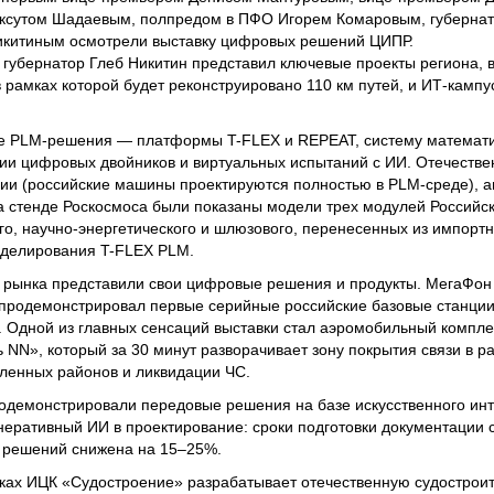
аксутом Шадаевым, полпредом в ПФО Игорем Комаровым, губерна
икитиным осмотрели выставку цифровых решений ЦИПР.
 губернатор Глеб Никитин представил ключевые проекты региона, 
 рамках которой будет реконструировано 110 км путей, и ИТ-кампу
е PLM-решения — платформы T-FLEX и REPEAT, систему математи
гии цифровых двойников и виртуальных испытаний с ИИ. Отечеств
ии (российские машины проектируются полностью в PLM-среде), а
а стенде Роскосмоса были показаны модели трех модулей Российс
го, научно-энергетического и шлюзового, перенесенных из импортн
оделирования T-FLEX PLM.
 рынка представили свои цифровые решения и продукты. МегаФон
продемонстрировал первые серийные российские базовые станции
 Одной из главных сенсаций выставки стал аэромобильный компл
 NN», который за 30 минут разворачивает зону покрытия связи в ра
аленных районов и ликвидации ЧС.
одемонстрировали передовые решения на базе искусственного инт
неративный ИИ в проектирование: сроки подготовки документации 
х решений снижена на 15–25%.
ках ИЦК «Судостроение» разрабатывает отечественную судостро