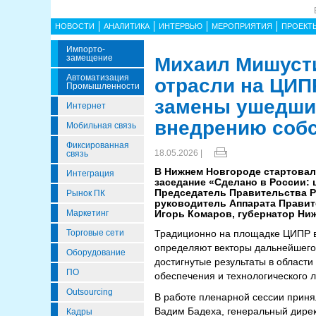
НОВОСТИ
АНАЛИТИКА
ИНТЕРВЬЮ
МЕРОПРИЯТИЯ
ПРОЕКТ
Импорто­
Замещение
Михаил Мишусти
Автоматизация
отрасли на ЦИП
Промышленности
замены ушедши
Интернет
внедрению соб
Мобильная связь
Фиксированная
18.05.2026 |
связь
В Нижнем Новгороде стартовал
Интеграция
заседание «Сделано в России:
Председатель Правительства Р
Рынок ПК
руководитель Аппарата Правит
Маркетинг
Игорь Комаров, губернатор Ниж
Торговые сети
Традиционно на площадке ЦИПР в
определяют векторы дальнейшего 
Оборудование
достигнутые результаты в облас
ПО
обеспечения и технологического 
Outsourcing
В работе пленарной сессии приня
Вадим Бадеха, генеральный дирек
Кадры