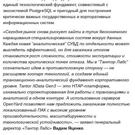
единый технологический фундамент, совместимый с
экосистемой PostgreSQL и пригодный для построения
критически важных государственных и корпоративных
информационных систем.
«
Сегодня рынок снова рискует зайти в тупик бесконечного
наращивания специализированных систем вокруг данных.
Каждая новая “аналитическая” СУБД по отдельности может
выглядеть эффективной, но для заказчика итогом
становится рост сложности, стоимости эксплуатации и
количества критических точек отказа. Мы в “Тантор Лабс”
сознательно идем в противоположную сторону — не
расширяем зоопарк технологий, а создаем единый
транзакционно-аналитический фундамент корпоративного
уровня. Tantor XData Gen3 — это HTAP-платформа,
изначально спроектированная для работы с транзакциями и
аналитикой в одном контуре. А использование серверов
OpenYard позволяет нам предложить заказчикам полностью
локализованный ПАК с высоким уровнем
производительности, масштабируемости и
технологической устойчивости
», — заявил генеральный
директор «Тантор Лабс»
Вадим Яценко
.