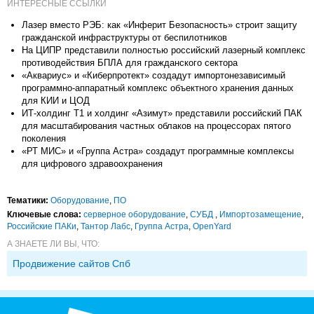
ИНТЕРЕСНЫЕ ССЫЛКИ
Лазер вместо РЭБ: как «Инферит Безопасность» строит защиту
гражданской инфраструктуры от беспилотников
На ЦИПР представили полностью российский лазерный комплекс
противодействия БПЛА для гражданского сектора
«Аквариус» и «Киберпротект» создадут импортонезависимый
программно-аппаратный комплекс объектного хранения данных
для КИИ и ЦОД
ИТ-холдинг Т1 и холдинг «Азимут» представили российский ПАК
для масштабирования частных облаков на процессорах пятого
поколения
«РТ МИС» и «Группа Астра» создадут программные комплексы
для цифрового здравоохранения
Тематики:
Оборудование
,
ПО
Ключевые слова:
серверное оборудование
,
СУБД
,
Импорто­замещение
,
Российские ПАКи
,
Тантор Лабс
,
Группа Астра
,
OpenYard
А ЗНАЕТЕ ЛИ ВЫ, ЧТО:
Продвижение сайтов Спб