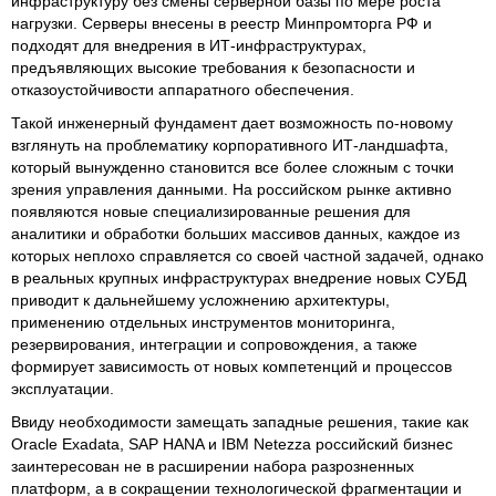
инфраструктуру без смены серверной базы по мере роста
нагрузки. Серверы внесены в реестр Минпромторга РФ и
подходят для внедрения в ИТ-инфраструктурах,
предъявляющих высокие требования к безопасности и
отказоустойчивости аппаратного обеспечения.
Такой инженерный фундамент дает возможность по-новому
взглянуть на проблематику корпоративного ИТ-ландшафта,
который вынужденно становится все более сложным с точки
зрения управления данными. На российском рынке активно
появляются новые специализированные решения для
аналитики и обработки больших массивов данных, каждое из
которых неплохо справляется со своей частной задачей, однако
в реальных крупных инфраструктурах внедрение новых СУБД
приводит к дальнейшему усложнению архитектуры,
применению отдельных инструментов мониторинга,
резервирования, интеграции и сопровождения, а также
формирует зависимость от новых компетенций и процессов
эксплуатации.
Ввиду необходимости замещать западные решения, такие как
Oracle Exadata, SAP HANA и IBM Netezza российский бизнес
заинтересован не в расширении набора разрозненных
платформ, а в сокращении технологической фрагментации и