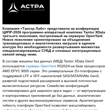
Компания «Тантор Лабс» представила на конференции
ЦИПР-2026 программно-аппаратный комплекс Tantor XData
третьего поколения, построенный на серверах OpenYard.
Новое поколение ориентировано на объединение
транзакционных и аналитических нагрузок в едином
контуре без необходимости развертывания множества
специализированных СУБД и сложных интеграционных
связей между ними.
В составе машины баз данных (МБД) Tantor XData Gen3
используются
серверы OpenYard
RS202A на базе процессоров
AMD EPYC 9005 серии. Это универсальные 2U-платформы с
поддержкой LFF и SFF-накопителей SAS/SATA/NVMe Gen5,
развитой подсистемой расширения и высокой плотностью
вычислительных ресурсов. Семейство конфигураций
оптимизировано для широкого круга задач ― от виртуализации
и корпоративных приложений до баз данных, аналитических
систем и других высоконагруженных сервисов. Архитектурная
гибкость платформ OpenYard позволяет масштабировать