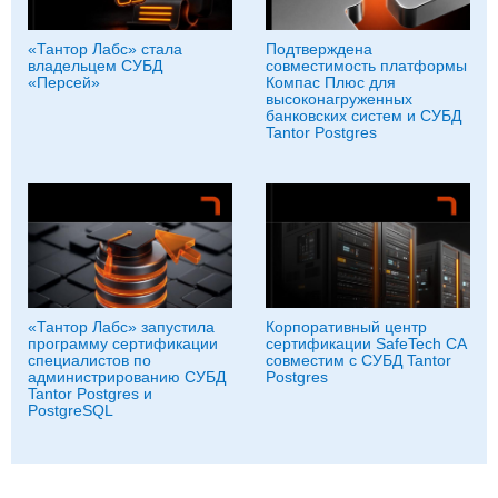
«Тантор Лабс» стала
Подтверждена
владельцем СУБД
совместимость платформы
«Персей»
Компас Плюс для
высоконагруженных
банковских систем и СУБД
Tantor Postgres
«Тантор Лабс» запустила
Корпоративный центр
программу сертификации
сертификации SafeTech CA
специалистов по
совместим с СУБД Tantor
администрированию СУБД
Postgres
Tantor Postgres и
PostgreSQL