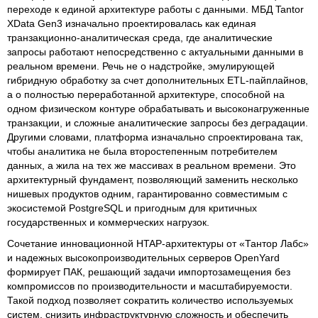
переходе к единой архитектуре работы с данными. МБД Tantor
XData Gen3 изначально проектировалась как единая
транзакционно-аналитическая среда, где аналитические
запросы работают непосредственно с актуальными данными в
реальном времени. Речь не о надстройке, эмулирующей
гибридную обработку за счет дополнительных ETL-пайплайнов,
а о полностью переработанной архитектуре, способной на
одном физическом контуре обрабатывать и высоконагруженные
транзакции, и сложные аналитические запросы без деградации.
Другими словами, платформа изначально спроектирована так,
чтобы аналитика не была второстепенным потребителем
данных, а жила на тех же массивах в реальном времени. Это
архитектурный фундамент, позволяющий заменить несколько
нишевых продуктов одним, гарантированно совместимым с
экосистемой PostgreSQL и пригодным для критичных
государственных и коммерческих нагрузок.
Сочетание инновационной HTAP-архитектуры от «Тантор Лабс»
и надежных высокопроизводительных серверов OpenYard
формирует ПАК, решающий задачи импортозамещения без
компромиссов по производительности и масштабируемости.
Такой подход позволяет сократить количество используемых
систем, снизить инфраструктурную сложность и обеспечить