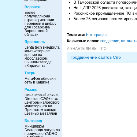
В Тамбовской области поговорил
Воронеж
На ЦИПР-2026 рассказали, как ци
Более
Российское промышленное ПО вне
полумиллиона
Более 25 регионов протестирова
страниц истории
перевели в цифру
для Госархива
Воронежской
области
Тематики:
Интеграция
Ключевые слова:
внедрение
,
автомат
Ярославль
Lenta tech внедрила
А ЗНАЕТЕ ЛИ ВЫ, ЧТО:
компьютерное
зрение на
Продвижение сайтов Спб
Ярославском
шинном заводе
«Кордиант»
Тверь
МегаФон обновил
сеть в Кашине
Рязань
Финансовый архив
Directum СЭД+ стал
центром налогового
мониторинга на
Приокском заводе
цветных металлов
Белгород
Минцифры
Белгорода закупила
продукцию YADRO