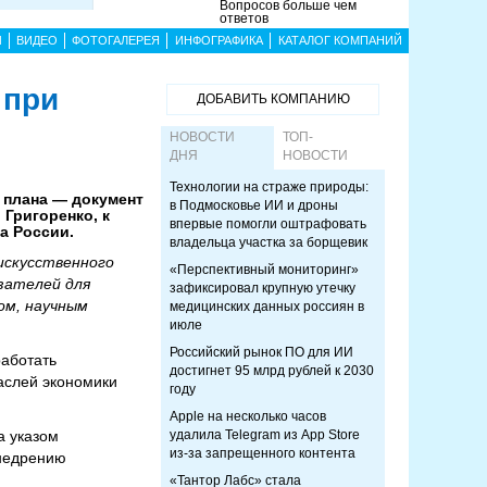
Вопросов больше чем
ответов
Ы
ВИДЕО
ФОТОГАЛЕРЕЯ
ИНФОГРАФИКА
КАТАЛОГ КОМПАНИЙ
 при
ДОБАВИТЬ КОМПАНИЮ
НОВОСТИ
ТОП-
ДНЯ
НОВОСТИ
Технологии на страже природы:
 плана — документ
в Подмосковье ИИ и дроны
Григоренко, к
впервые помогли оштрафовать
а России.
владельца участка за борщевик
искусственного
«Перспективный мониторинг»
зателей для
зафиксировал крупную утечку
ом, научным
медицинских данных россиян в
июле
Российский рынок ПО для ИИ
работать
достигнет 95 млрд рублей к 2030
аслей экономики
году
Apple на несколько часов
а указом
удалила Telegram из App Store
из-за запрещенного контента
внедрению
«Тантор Лабс» стала