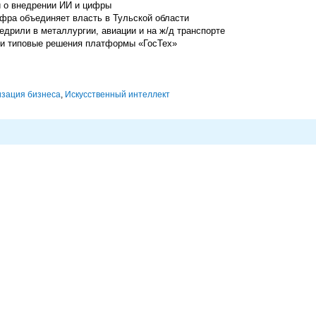
и о внедрении ИИ и цифры
фра объединяет власть в Тульской области
дрили в металлургии, авиации и на ж/д транспорте
ли типовые решения платформы «ГосТех»
изация бизнеса
,
Искусственный интеллект