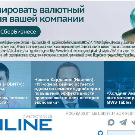
Никита Кардашин (Naumen):
 («ОБИТ»):
«ИТ-сфера сейчас остается
мы,
одним из немногих драйверов
повышения эффективности
«Холдинг Акв
ем, поможет
практически во всех секторах
автоматизир
ота»
экономики»
MWS Tables
МОСКВА
28.9
°
ЦБ
USD 82.17 EUR 94.84
7 АВГУСТА 2026