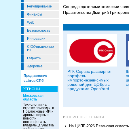
Регулирование
Сопредседателями комиссии явля
Правительства Дмитрий Григорен
Финансы
Web
Безопасность
Инновации
CIO/Управление
ИТ
Гаджеты
Здоровье
РТК-Сервис расширяет
I
портфель
о
Продвижение
импортонезависимых
ц
сайтов СПб
решений для ЦОДов с
с
продуктами OpenYard
РЕГИОНЫ
Московская
область
Технологии на
страже природы: в
Подмосковье ИИ и
дроны впервые
ИНТЕРЕСНЫЕ ССЫЛКИ
помогли
оштрафовать
владельца участка
На ЦИПР-2026 Рязанская область
за борщевик