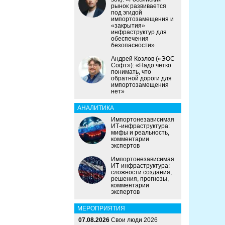
рынок развивается
под эгидой
импортозамещения и
«закрытия»
инфраструктур для
обеспечения
безопасности»
Андрей Козлов («ЭОС
Софт»): «Надо четко
понимать, что
обратной дороги для
импортозамещения
нет»
АНАЛИТИКА
Импортонезависимая
ИТ-инфраструктура:
мифы и реальность,
комментарии
экспертов
Импортонезависимая
ИТ-инфраструктура:
сложности создания,
решения, прогнозы,
комментарии
экспертов
МЕРОПРИЯТИЯ
07.08.2026
Свои люди 2026