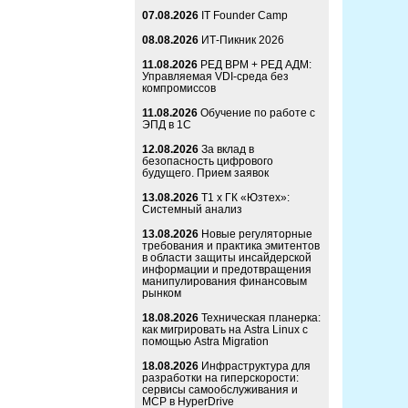
07.08.2026
IT Founder Camp
08.08.2026
ИТ-Пикник 2026
11.08.2026
РЕД ВРМ + РЕД АДМ:
Управляемая VDI-среда без
компромиссов
11.08.2026
Обучение по работе с
ЭПД в 1С
12.08.2026
За вклад в
безопасность цифрового
будущего. Прием заявок
13.08.2026
Т1 x ГК «Юзтех»:
Системный анализ
13.08.2026
Новые регуляторные
требования и практика эмитентов
в области защиты инсайдерской
информации и предотвращения
манипулирования финансовым
рынком
18.08.2026
Техническая планерка:
как мигрировать на Astra Linux с
помощью Astra Migration
18.08.2026
Инфраструктура для
разработки на гиперскорости:
сервисы самообслуживания и
MCP в HyperDrive