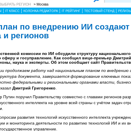
ВЫБРАТЬ РЕГИОН
> Москва
Ы
IT КЛАСС
КОЛОНКА РЕДАКТОРА
IT РЕЙТИНГ
ТЕСТОВЫЙ СТЕНД
РЕЛИЗ
лан по внедрению ИИ создают
 и регионов
ственной комиссии по ИИ обсудили структуру национального
 сферу и госуправление. Как сообщил вице-премьер Дмитрий 
ионы, наука и эксперты. Об этом сообщает сайт Правительств
ии продолжаем работу над национальным планом по внедрению 
руктура документа, завершается формирование ключевых пока
естно федеральными и региональными органами власти, бизнес
 сказал
Дмитрий Григоренко
.
 Путин поручил Правительству совместно с главами регионов раз
усственного интеллекта на уровне всей страны с учётом задач отр
и.
просам развития технологий искусственного интеллекта учрежден
ии и мониторинга деятельности по развитию технологий ИИ и их 
 государственное управление.