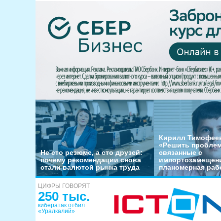
Кирилл Тимофеев
«Решить пробле
Не сто резюме, а сто друзей:
связанные с
почему рекомендации снова
импортозамещени
стали валютой рынка труда
планомерная раб
ЦИФРЫ ГОВОРЯТ
250 тыс.
кибератак отбил
«Уралкалий»