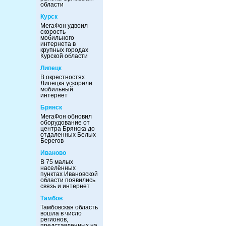
области
Курск
МегаФон удвоил
скорость
мобильного
интернета в
крупных городах
Курской области
Липецк
В окрестностях
Липецка ускорили
мобильный
интернет
Брянск
МегаФон обновил
оборудование от
центра Брянска до
отдаленных Белых
Берегов
Иваново
В 75 малых
населённых
пунктах Ивановской
области появились
связь и интернет
Тамбов
Тамбовская область
вошла в число
регионов,
представленных на