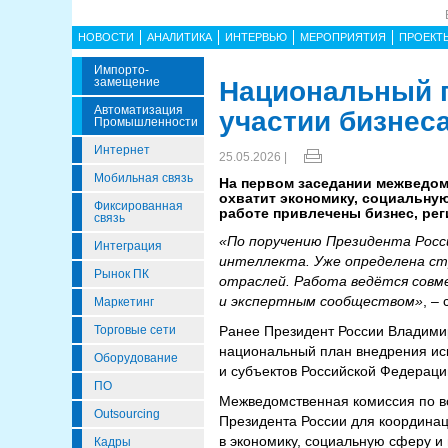
НОВОСТИ
АНАЛИТИКА
ИНТЕРВЬЮ
МЕРОПРИЯТИЯ
ПРОЕКТ
Импорто­
Замещение
Национальный п
Автоматизация
участии бизнеса
Промышленности
Интернет
25.05.2026 |
Мобильная связь
На первом заседании межведом
охватит экономику, социальную
Фиксированная
работе привлечены бизнес, рег
связь
«По поручению Президента Росс
Интеграция
интеллекта. Уже определена ст
Рынок ПК
отраслей. Работа ведётся совм
и экспертным сообществом»
, –
Маркетинг
Торговые сети
Ранее Президент России Владимир
национальный план внедрения иск
Оборудование
и субъектов Российской Федераци
ПО
Межведомственная комиссия по во
Outsourcing
Президента России для координац
в экономику, социальную сферу и
Кадры