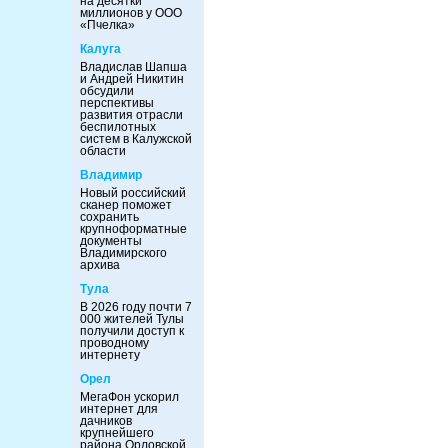
на десятки
миллионов у ООО
«Пчелка»
Калуга
Владислав Шапша
и Андрей Никитин
обсудили
перспективы
развития отрасли
беспилотных
систем в Калужской
области
Владимир
Новый российский
сканер поможет
сохранить
крупноформатные
документы
Владимирского
архива
Тула
В 2026 году почти 7
000 жителей Тулы
получили доступ к
проводному
интернету
Орел
МегаФон ускорил
интернет для
дачников
крупнейшего
района Орловской