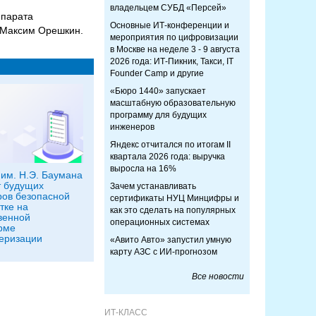
владельцем СУБД «Персей»
ппарата
Основные ИТ-конференции и
 Максим Орешкин.
мероприятия по цифровизации
в Москве на неделе 3 - 9 августа
2026 года: ИТ-Пикник, Такси, IT
Founder Camp и другие
«Бюро 1440» запускает
масштабную образовательную
программу для будущих
инженеров
Яндекс отчитался по итогам II
квартала 2026 года: выручка
выросла на 16%
им. Н.Э. Баумана
 будущих
Зачем устанавливать
ов безопасной
сертификаты НУЦ Минцифры и
тке на
как это сделать на популярных
венной
операционных системах
рме
еризации
«Авито Авто» запустил умную
карту АЗС с ИИ-прогнозом
Все новости
ИТ-КЛАСС