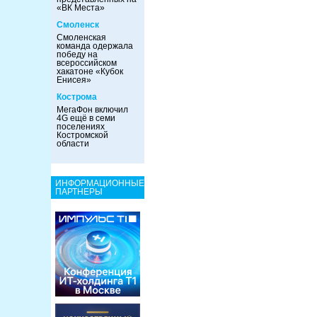
«ВК Места»
Смоленск
Смоленская
команда одержала
победу на
всероссийском
хакатоне «Кубок
Енисея»
Кострома
МегаФон включил
4G ещё в семи
поселениях
Костромской
области
ИНФОРМАЦИОННЫЕ
ПАРТНЕРЫ