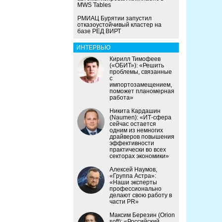
MWS Tables
РМИАЦ Бурятии запустил
отказоустойчивый кластер на
базе РЕД ВИРТ
ИНТЕРВЬЮ
Кирилл Тимофеев
(«ОБИТ»): «Решить
проблемы, связанные
с
импортозамещением,
поможет планомерная
работа»
Никита Кардашин
(Naumen): «ИТ-сфера
сейчас остается
одним из немногих
драйверов повышения
эффективности
практически во всех
секторах экономики»
Алексей Наумов,
«Группа Астра»:
«Наши эксперты
профессионально
делают свою работу в
части PR»
Максим Березин (Orion
soft): «Российский