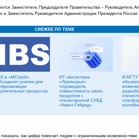
ются Заместитель Председателя Правительства – Руководитель А
ко и Заместитель Руководителя Администрации Президента России
СВЕЖЕЕ ПО ТЕМЕ
BS и «МСтрой»
ИТ-экосистема
В МГТУ 
бъединят усилия для
«Лукоморье»
обучают
ифровизации
подтвердила
инженер
троительных процессов
совместимость своих
разрабо
продуктов с
отечест
отечественной СУБД
платфо
«Квант-Гибрид»
контейн
 показала, как цифра помогает людям с ограниченными возможностями