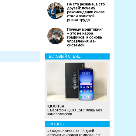
Не сто резюме, а сто
друзей: почему
рекомендации снова
стали валютой
рынка труда
Почему мониторинг
– это не набор
графиков, а основа
управления ИТ-
системой
ТЕСТОВЫЙ СТЕНД
iQOO 15R
Смартфон iQOO 15R: мощь без
компромиссов
ПРОЕКТЫ
«Холдинг Аква» за 36 дней
автоматизировал комплаенс в