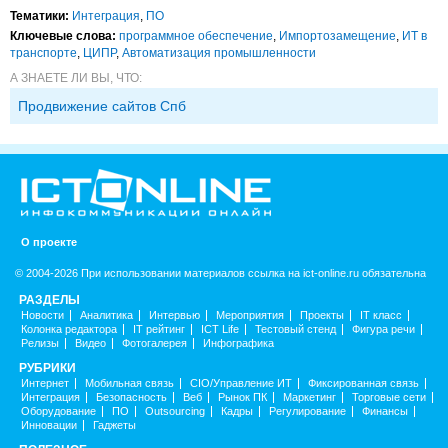
Тематики:
Интеграция
,
ПО
Ключевые слова:
программное обеспечение
,
Импорто­замещение
,
ИТ в
транспорте
,
ЦИПР
,
Автоматизация промышленности
А ЗНАЕТЕ ЛИ ВЫ, ЧТО:
Продвижение сайтов Спб
О проекте
© 2004-2026 При использовании материалов ссылка на ict-online.ru обязательна
РАЗДЕЛЫ
Новости
Аналитика
Интервью
Мероприятия
Проекты
IT класс
Колонка редактора
IT рейтинг
ICT Life
Тестовый стенд
Фигура речи
Релизы
Видео
Фотогалерея
Инфографика
РУБРИКИ
Интернет
Мобильная связь
CIO/Управление ИТ
Фиксированная связь
Интеграция
Безопасность
Веб
Рынок ПК
Маркетинг
Торговые сети
Оборудование
ПО
Outsourcing
Кадры
Регулирование
Финансы
Инновации
Гаджеты