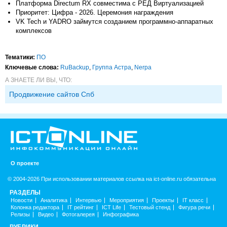
Платформа Directum RX совместима с РЕД Виртуализацией
Приоритет: Цифра - 2026. Церемония награждения
VK Tech и YADRO займутся созданием программно-аппаратных
комплексов
Тематики:
ПО
Ключевые слова:
RuBackup
,
Группа Астра
,
Nerpa
А ЗНАЕТЕ ЛИ ВЫ, ЧТО:
Продвижение сайтов Спб
О проекте
© 2004-2026 При использовании материалов ссылка на ict-online.ru обязательна
РАЗДЕЛЫ
Новости
Аналитика
Интервью
Мероприятия
Проекты
IT класс
Колонка редактора
IT рейтинг
ICT Life
Тестовый стенд
Фигура речи
Релизы
Видео
Фотогалерея
Инфографика
РУБРИКИ