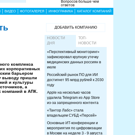
Вопросов больше чем
ответов
Ы
ВИДЕО
ФОТОГАЛЕРЕЯ
ИНФОГРАФИКА
КАТАЛОГ КОМПАНИЙ
ть
ДОБАВИТЬ КОМПАНИЮ
НОВОСТИ
ТОП-
ДНЯ
НОВОСТИ
«Перспективный мониторинг»
зафиксировал крупную утечку
медицинских данных россиян в
ного комплекса
июле
них корпоративных
еским барьером
Российский рынок ПО для ИИ
у выводу пришли
достигнет 95 млрд рублей к 2030
ний и культуры
году
сточников, а
 компаний в АПК.
Apple на несколько часов
удалила Telegram из App Store
из-за запрещенного контента
«Тантор Лабс» стала
владельцем СУБД «Персей»
Основные ИТ-конференции и
мероприятия по цифровизации
в Москве на неделе 3 - 9 августа