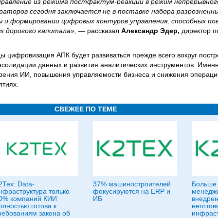
правление из режима постфактум-реакции в режим непрерывног
аторов сегодня заключается не в поставке набора разрозненны
ы и формировании цифровых контуров управления, способных п
ях дорогого капитала»,
— рассказал
Александр Эдер,
директор п
ды цифровизация АПК будет развиваться прежде всего вокруг постр
нсолидации данных и развития аналитических инструментов. Именн
дрения ИИ, повышения управляемости бизнеса и снижения операци
ятиях.
СВЕЖЕЕ ПО ТЕМЕ
2Тех: Data-
37% машиностроителей
Больше 
нфраструктура только
фокусируются на ERP и
менедже
0% компаний КИИ
ИБ
внедрен
олностью готова к
неготов
ребованиям закона об
инфраст