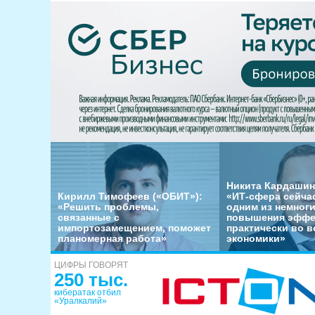
Никита Кардашин
Кирилл Тимофеев («ОБИТ»):
«ИТ-сфера сейча
«Решить проблемы,
одним из немног
связанные с
повышения эффе
импортозамещением, поможет
практически во в
планомерная работа»
экономики»
ЦИФРЫ ГОВОРЯТ
250 тыс.
кибератак отбил
«Уралкалий»