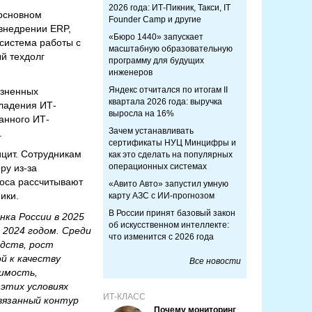
2026 года: ИТ-Пикник, Такси, IT
 основном
Founder Camp и другие
внедрении ERP,
«Бюро 1440» запускает
 система работы с
масштабную образовательную
й техдолг
программу для будущих
инженеров
Яндекс отчитался по итогам II
озненных
квартала 2026 года: выручка
владения ИТ-
выросла на 16%
анного ИТ-
Зачем устанавливать
.
сертификаты НУЦ Минцифры и
цит. Сотрудникам
как это сделать на популярных
операционных системах
ру из-за
роса рассчитывают
«Авито Авто» запустил умную
ики.
карту АЗС с ИИ-прогнозом
В России принят базовый закон
нка России в 2025
об искусственном интеллекте:
 2024 годом. Среди
что изменится с 2026 года
дств, рост
й к качеству
Все новости
имость,
 этих условиях
ИТ-КЛАСС
вязанный контур
Почему мониторинг