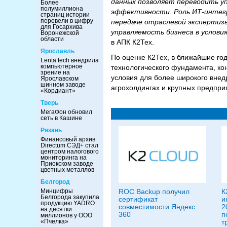
данных позволяет переводить у
Более
полумиллиона
эффективности. Роль ИТ-интегр
страниц истории
перевели в цифру
передаче отраслевой экспертиз
для Госархива
управляемость бизнеса в услови
Воронежской
области
в АПК К2Тех.
Ярославль
По оценке К2Тех, в ближайшие го
Lenta tech внедрила
компьютерное
технологического фундамента, ко
зрение на
условия для более широкого вне
Ярославском
шинном заводе
агрохолдингах и крупных предпри
«Кордиант»
Тверь
МегаФон обновил
сеть в Кашине
Рязань
Финансовый архив
Directum СЭД+ стал
центром налогового
мониторинга на
Приокском заводе
цветных металлов
Белгород
ROC Backup получил
К
Минцифры
Белгорода закупила
сертификат
и
продукцию YADRO
совместимости Яндекс
2
на десятки
360
п
миллионов у ООО
т
«Пчелка»