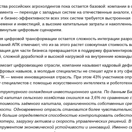
ва российских агрохолдингов пока остается базовой: компании в
мента — переходе с западных систем на отечественные аналоги, 
 и бизнес-эффективности всех этих систем требуется выстроенная
ремени и инвестиций, а высокие капитальные затраты и накопленны
двинутым цифровым сценариям.
я цифровой трансформации остается сложность интеграции разр
ний АПК отмечают, что из-за этого растет совокупная стоимость 
зация для части бизнеса превращается в поддержку фрагментиров
, сложной доработкой и высокой нагрузкой на внутренние команды
рмозит цифровизацию отрасли, компании называют кадровый дефи
фровых навыков, а молодые специалисты не спешат идти в эту сфе
ПК — менее инновационная отрасль. При этом 43% участников оп
у специалистов с помощью искусственного интеллекта и робототехн
 структурного охлаждения инвестиционного цикла. По данным Ба
й капитал сельского хозяйства снизился на 3,6% по сравнению с
тоимость заёмного капитала, ограниченность собственных сре
ности. Одновременно отрасль становится более чувствительно
сё больше определяется способностью контролировать себесто
отери, загрузку активов и скорость управленческих решений. В
трументом экономической устойчивости и инноваций. Именно с