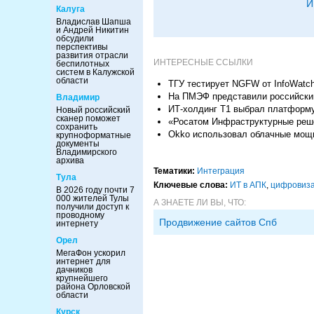
И
Калуга
Владислав Шапша
и Андрей Никитин
обсудили
перспективы
развития отрасли
ИНТЕРЕСНЫЕ ССЫЛКИ
беспилотных
систем в Калужской
области
ТГУ тестирует NGFW от InfoWatc
На ПМЭФ представили российский
Владимир
ИТ-холдинг Т1 выбрал платформу
Новый российский
сканер поможет
«Росатом Инфраструктурные реш
сохранить
Okko использовал облачные мощн
крупноформатные
документы
Владимирского
архива
Тематики:
Интеграция
Тула
Ключевые слова:
ИТ в АПК
,
цифровиз
В 2026 году почти 7
000 жителей Тулы
А ЗНАЕТЕ ЛИ ВЫ, ЧТО:
получили доступ к
проводному
Продвижение сайтов Спб
интернету
Орел
МегаФон ускорил
интернет для
дачников
крупнейшего
района Орловской
области
Курск