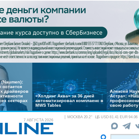
 (Naumen):
с остается
их драйверов
Алексей Нау
ктивности
«Холдинг Аква» за 36 дней
Астра»: «На
сех секторах
автоматизировал комплаенс в
профессиона
MWS Tables
свою работу 
МОСКВА
20.2
°
ЦБ
USD 81.41 EUR 94.06
7 АВГУСТА 2026