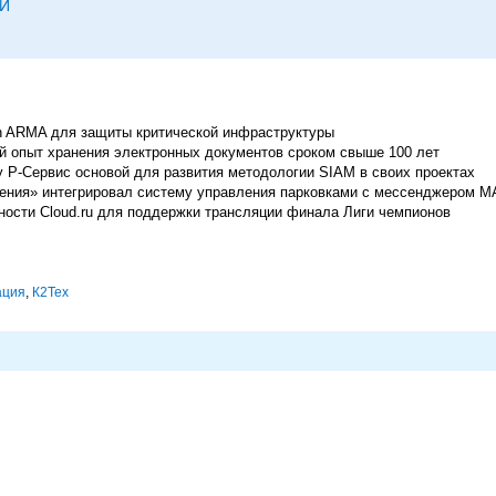
И
h ARMA для защиты критической инфраструктуры
 опыт хранения электронных документов сроком свыше 100 лет
 Р-Сервис основой для развития методологии SIAM в своих проектах
ения» интегрировал систему управления парковками с мессенджером 
ости Cloud.ru для поддержки трансляции финала Лиги чемпионов
ация
,
К2Тех