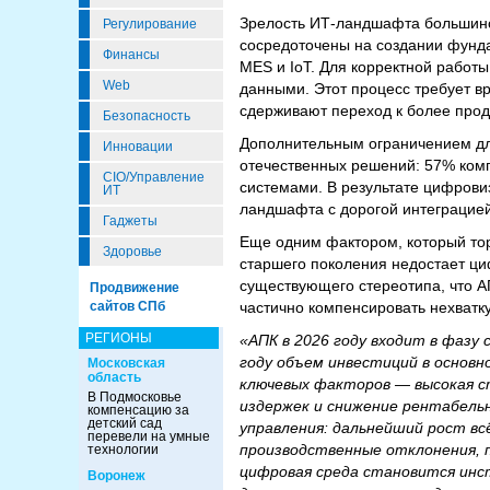
Зрелость ИТ-ландшафта большинст
Регулирование
сосредоточены на создании фунда
Финансы
MES и IoT. Для корректной работы
Web
данными. Этот процесс требует в
сдерживают переход к более про
Безопасность
Дополнительным ограничением дл
Инновации
отечественных решений: 57% компа
CIO/Управление
системами. В результате цифрови
ИТ
ландшафта с дорогой интеграцией
Гаджеты
Еще одним фактором, который то
Здоровье
старшего поколения недостает ци
существующего стереотипа, что А
Продвижение
частично компенсировать нехватк
сайтов СПб
РЕГИОНЫ
«АПК в 2026 году входит в фазу
году объем инвестиций в основно
Московская
область
ключевых факторов — высокая с
В Подмосковье
издержек и снижение рентабель
компенсацию за
детский сад
управления: дальнейший рост в
перевели на умные
производственные отклонения, п
технологии
цифровая среда становится инс
Воронеж