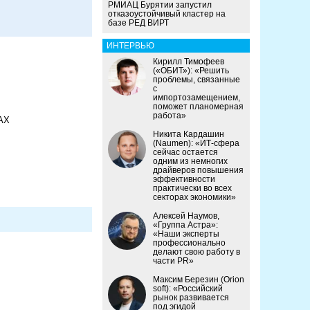
РМИАЦ Бурятии запустил
отказоустойчивый кластер на
базе РЕД ВИРТ
ИНТЕРВЬЮ
Кирилл Тимофеев
(«ОБИТ»): «Решить
проблемы, связанные
с
импортозамещением,
поможет планомерная
работа»
МАХ
Никита Кардашин
(Naumen): «ИТ-сфера
сейчас остается
одним из немногих
драйверов повышения
эффективности
практически во всех
секторах экономики»
Алексей Наумов,
«Группа Астра»:
«Наши эксперты
профессионально
делают свою работу в
части PR»
Максим Березин (Orion
soft): «Российский
рынок развивается
под эгидой