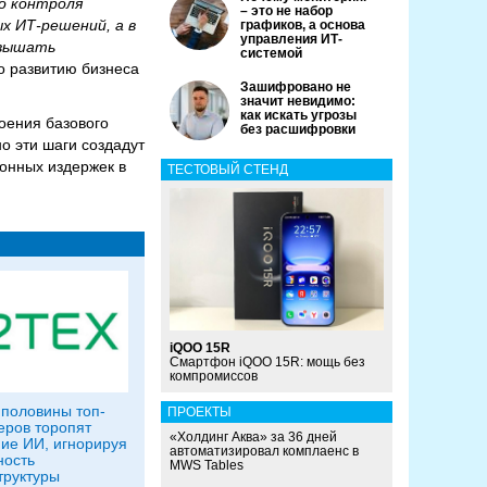
о контроля
– это не набор
х ИТ-решений, а в
графиков, а основа
управления ИТ-
овышать
системой
о развитию бизнеса
Зашифровано не
значит невидимо:
как искать угрозы
оения базового
без расшифровки
о эти шаги создадут
онных издержек в
ТЕСТОВЫЙ СТЕНД
iQOO 15R
Смартфон iQOO 15R: мощь без
компромиссов
половины топ-
ПРОЕКТЫ
ров торопят
«Холдинг Аква» за 36 дней
ие ИИ, игнорируя
автоматизировал комплаенс в
ность
MWS Tables
руктуры