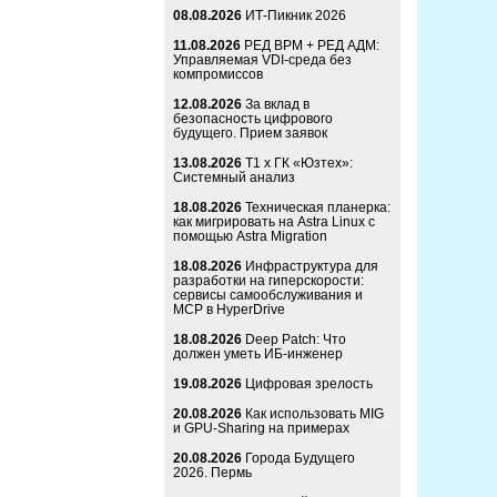
08.08.2026
ИТ-Пикник 2026
11.08.2026
РЕД ВРМ + РЕД АДМ:
Управляемая VDI-среда без
компромиссов
12.08.2026
За вклад в
безопасность цифрового
будущего. Прием заявок
13.08.2026
Т1 x ГК «Юзтех»:
Системный анализ
18.08.2026
Техническая планерка:
как мигрировать на Astra Linux с
помощью Astra Migration
18.08.2026
Инфраструктура для
разработки на гиперскорости:
сервисы самообслуживания и
MCP в HyperDrive
18.08.2026
Deep Patch: Что
должен уметь ИБ-инженер
19.08.2026
Цифровая зрелость
20.08.2026
Как использовать MIG
и GPU-Sharing на примерах
20.08.2026
Города Будущего
2026. Пермь