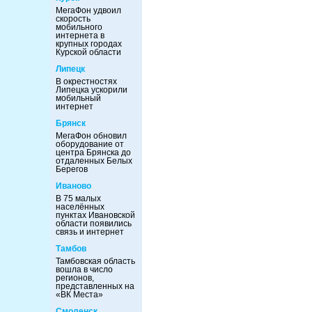
МегаФон удвоил
скорость
мобильного
интернета в
крупных городах
Курской области
Липецк
В окрестностях
Липецка ускорили
мобильный
интернет
Брянск
МегаФон обновил
оборудование от
центра Брянска до
отдаленных Белых
Берегов
Иваново
В 75 малых
населённых
пунктах Ивановской
области появились
связь и интернет
Тамбов
Тамбовская область
вошла в число
регионов,
представленных на
«ВК Места»
Смоленск