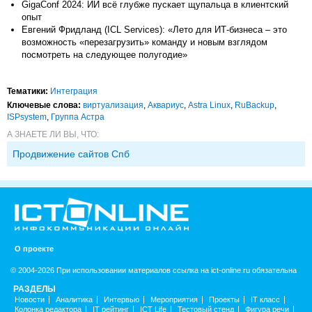
GigaConf 2024: ИИ всё глубже пускает щупальца в клиентский
опыт
Евгений Фридланд (ICL Services): «Лето для ИТ-бизнеса – это
возможность «перезагрузить» команду и новым взглядом
посмотреть на следующее полугодие»
Тематики:
Интеграция
Ключевые слова:
виртуализация
,
Аквариус
,
Astra Linux
,
RuBackup
,
ISPsystem
,
Группа Астра
А ЗНАЕТЕ ЛИ ВЫ, ЧТО:
Продвижение сайтов Спб
О проекте
© 2004-2026 При использовании материалов ссылка на ict-online.ru обязательна
РАЗДЕЛЫ
Новости
Аналитика
Интервью
Мероприятия
Проекты
IT класс
Колонка редактора
IT рейтинг
ICT Life
Тестовый стенд
Фигура речи