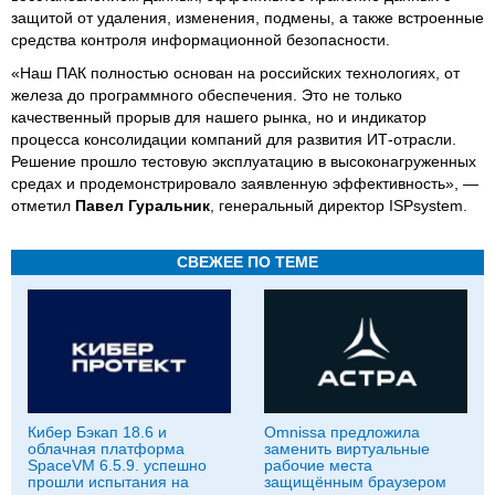
защитой от удаления, изменения, подмены, а также встроенные
средства контроля информационной безопасности.
«Наш ПАК полностью основан на российских технологиях, от
железа до программного обеспечения. Это не только
качественный прорыв для нашего рынка, но и индикатор
процесса консолидации компаний для развития ИТ-отрасли.
Решение прошло тестовую эксплуатацию в высоконагруженных
средах и продемонстрировало заявленную эффективность», —
отметил
Павел Гуральник
, генеральный директор ISPsystem.
СВЕЖЕЕ ПО ТЕМЕ
Кибер Бэкап 18.6 и
Omnissa предложила
облачная платформа
заменить виртуальные
SpaceVM 6.5.9. успешно
рабочие места
прошли испытания на
защищённым браузером