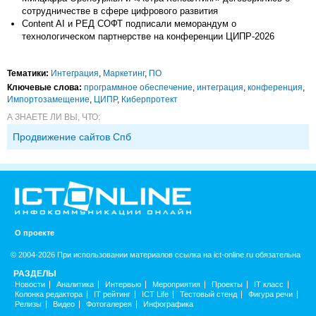
сотрудничестве в сфере цифрового развития
Content AI и РЕД СОФТ подписали меморандум о
технологическом партнерстве на конференции ЦИПР-2026
Тематики:
Интеграция
,
Маркетинг
,
ПО
Ключевые слова:
программное обеспечение
,
интеграция
,
конференция
,
Импорто­замещение
,
ЦИПР
,
Киберпротект
А ЗНАЕТЕ ЛИ ВЫ, ЧТО:
Продвижение сайтов Спб
О проекте
© 2004-2026 При использовании материалов ссылка на ict-online.ru обязательна
РАЗДЕЛЫ
Новости
Аналитика
Интервью
Мероприятия
Проекты
IT класс
Колонка редактора
IT рейтинг
ICT Life
Тестовый стенд
Фигура речи
Релизы
Видео
Фотогалерея
Инфографика