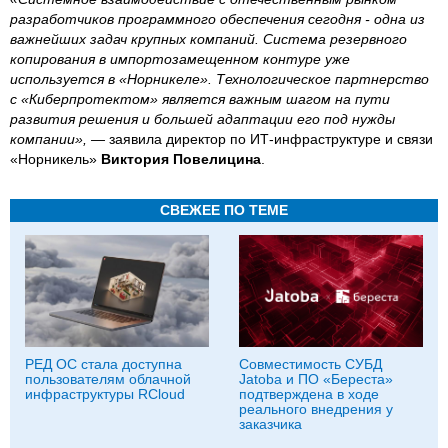
разработчиков программного обеспечения сегодня - одна из
важнейших задач крупных компаний. Система резервного
копирования в импортозамещенном контуре уже
используется в «Норникеле». Технологическое партнерство
с «Киберпротектом» является важным шагом на пути
развития решения и большей адаптации его под нужды
компании», —
заявила директор по ИТ-инфраструктуре и связи
«Норникель»
Виктория Повелицина
.
СВЕЖЕЕ ПО ТЕМЕ
РЕД ОС стала доступна
Совместимость СУБД
пользователям облачной
Jatoba и ПО «Береста»
инфраструктуры RCloud
подтверждена в ходе
реального внедрения у
заказчика