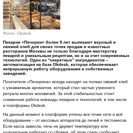
Фото: Okdesk
Пекарни «Печорин» более 9 лет выпекают вкусный и
свежий хлеб для своих точек продаж и известных
ресторанов Москвы не только благодаря мастерству
пекарей и уникальным рецептам, но и за счет современных
технологий. Один из “секретных” ингредиентов –
автоматизация на базе Okdesk, которая обеспечивает
непрерывную работу оборудования и собственных
заведений.
Посетители «Печорина» всегда находят на полках свежий хлеб
с узнаваемым ароматом, который стал частью утреннего
ритуала многих москвичей. За этой стабильностью стоит
слаженная работа команды пекарни и технологий, в том числе
и платформы Okdesk.
На данный момент в платформе учтены все точки сети и всё
оборудование – от кассовых аппаратов до печей и тестомесов.
Если касса зависла, печь не держит температуру или
холодильник работает со сбоями, об этом сразу сообщают