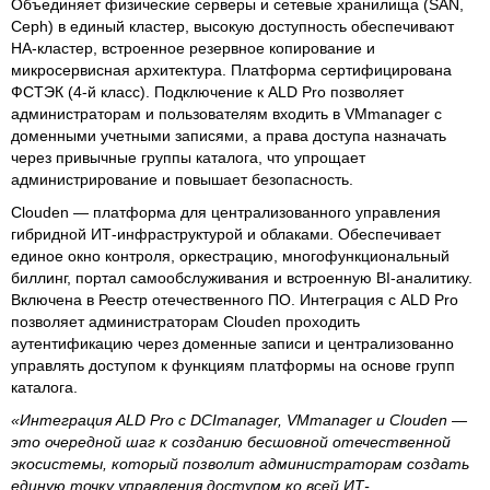
Объединяет физические серверы и сетевые хранилища (SAN,
Ceph) в единый кластер, высокую доступность обеспечивают
HA-кластер, встроенное резервное копирование и
микросервисная архитектура. Платформа сертифицирована
ФСТЭК (4-й класс). Подключение к ALD Pro позволяет
администраторам и пользователям входить в VMmanager с
доменными учетными записями, а права доступа назначать
через привычные группы каталога, что упрощает
администрирование и повышает безопасность.
Clouden — платформа для централизованного управления
гибридной ИТ-инфраструктурой и облаками. Обеспечивает
единое окно контроля, оркестрацию, многофункциональный
биллинг, портал самообслуживания и встроенную BI-аналитику.
Включена в Реестр отечественного ПО. Интеграция с ALD Pro
позволяет администраторам Clouden проходить
аутентификацию через доменные записи и централизованно
управлять доступом к функциям платформы на основе групп
каталога.
«Интеграция ALD Pro с DCImanager, VMmanager и Clouden —
это очередной шаг к созданию бесшовной отечественной
экосистемы, который позволит администраторам создать
единую точку управления доступом ко всей ИТ-