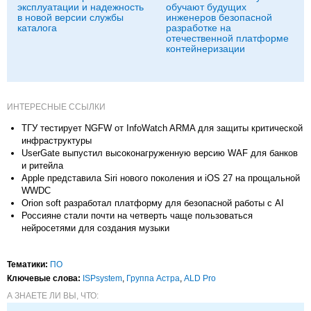
эксплуатации и надежность
обучают будущих
в новой версии службы
инженеров безопасной
каталога
разработке на
отечественной платформе
контейнеризации
ИНТЕРЕСНЫЕ ССЫЛКИ
ТГУ тестирует NGFW от InfoWatch ARMA для защиты критической
инфраструктуры
UserGate выпустил высоконагруженную версию WAF для банков
и ритейла
Apple представила Siri нового поколения и iOS 27 на прощальной
WWDC
Orion soft разработал платформу для безопасной работы с AI
Россияне стали почти на четверть чаще пользоваться
нейросетями для создания музыки
Тематики:
ПО
Ключевые слова:
ISPsystem
,
Группа Астра
,
ALD Pro
А ЗНАЕТЕ ЛИ ВЫ, ЧТО: