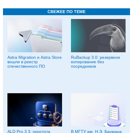
СВЕЖЕЕ ПО ТЕМЕ
Astra Migration и Astra Store
RuBackup 3.0: резервное
вошли в реестр
копирование без
отечественного ПО
посредников
ALD Pro 3.3: простота
В МГТУ им. Н.Э. Баумана