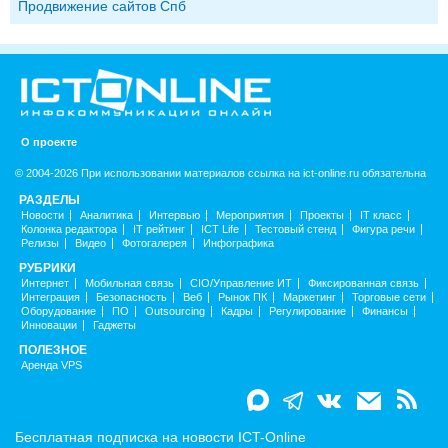
Продвижение сайтов Спб
О проекте
© 2004-2026 При использовании материалов ссылка на ict-online.ru обязательна
РАЗДЕЛЫ
Новости
Аналитика
Интервью
Мероприятия
Проекты
IT класс
Колонка редактора
IT рейтинг
ICT Life
Тестовый стенд
Фигура речи
Релизы
Видео
Фотогалерея
Инфографика
РУБРИКИ
Интернет
Мобильная связь
CIO/Управление ИТ
Фиксированная связь
Интеграция
Безопасность
Веб
Рынок ПК
Маркетинг
Торговые сети
Оборудование
ПО
Outsourcing
Кадры
Регулирование
Финансы
Инновации
Гаджеты
ПОЛЕЗНОЕ
Аренда VPS
Бесплатная подписка на новости ICT-Online