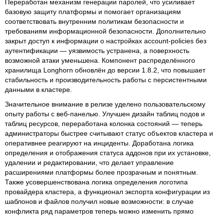
Переработан механизм генерации паролей, что усиливает
базовую защиту платформы и помогает организациям
соответствовать внутренним политикам безопасности и
требованиям информационной безопасности. Дополнительно
закрыт доступ к информации о настройках account-policies без
аутентификации — уязвимость устранена, а поверхность
возможной атаки уменьшена. Компонент распределённого
хранилища Longhorn обновлён до версии 1.8.2, что повышает
стабильность и производительность работы с персистентными
данными в кластере.
Значительное внимание в релизе уделено пользовательскому
опыту работы с веб-панелью. Улучшен дизайн таблиц подов и
таблиц ресурсов, переработана колонка состояний — теперь
администраторы быстрее считывают статус объектов кластера и
оперативнее реагируют на инциденты. Доработана логика
определения и отображения статуса аддонов при их установке,
удалении и редактировании, что делает управление
расширениями платформы более прозрачным и понятным.
Также усовершенствована логика определения логотипа
провайдера кластера, а функционал экспорта конфигурации из
шаблонов и файлов получил новые возможности: в случае
конфликта ряд параметров теперь можно изменить прямо