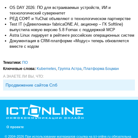
OS DAY 2026: ПО для встраиваемых устройств, ИИ и
технологический суверенитет
РЕД СОФТ и YuChat объявляют о технологическом партнерстве
Test IT («Девелоника» fabricaONE.AI, акционер – ГК Softline)
выпустила новую версию 5.8 Fornax с поддержкой MCP
Astra Linux лидирует в рейтинге российских операционных систем
Документация в CRM-платформе «Модус» теперь обновляется
вместе с кодом
Тематики:
ПО
Ключевые слова:
Kubernetes
,
Группа Астра
,
Платформа Боцман
А ЗНАЕТЕ ЛИ ВЫ, ЧТО:
Продвижение сайтов Спб
О проекте
© 2004-2026 При использовании материалов ссылка на ict-online.ru обязательна