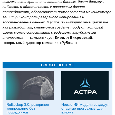
возможности хранения и защиты данных, дают большую
гибкость и адаптивность к различным бизнес-
потребностям, обеспечивают пользователям максимальную
защиту и контроль резервного копирования и
восстановления данных. В условиях импортозамещения мы,
как разработчик, стремимся создать продукт, который
смело можно сопоставить с ведущими зарубежными
аналогами»
, — комментирует
Кирилл Вихровский
,
генеральный директор компании «РуБэкап».
СВЕЖЕЕ ПО ТЕМЕ
RuBackup 3.0: резервное
Новые ИИ-модели создадут
копирование без
опасные программы для
посредников
взлома