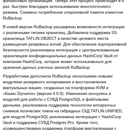
финансовых организаций. Теперь этот процесс происходит в 8
раз быстрее благодаря использованию многопоточного
режима. Снижено потребление оперативной памяти клиентом
RuBackup.
В новой версии RuBackup расширены возможности интеграции
с различными типами хранилищ. Добавлена поддержка S3-
хранилища TATLIN.OBJECT в качестве целевого места
размещения резервных копий. Для обеспечения корпоративной
безопасности реализована интеграция с централизованным
хранилищем конфиденциальных данных HashiCorp Vault от
компании HashiCorp, которое может использоваться для
хранения данных учетных записей RuBackup.
Разработчики дополнили RuBackup несколькими новыми
модулями резервного копирования и восстановления
виртуальных машин, созданных на платформах KVM и
«Базис.Dynamix» (версии 4.0.0). Изменения коснулись и
модулей для работы с СУБД PostgreSQL и файловыми
данными, реализована поддержка технологии аппаратных
снимков логических томов на гибридных СХД TATLIN.UNIFIED,
для модуля PostgreSQL реализована интеграция с HashiCorp
Vault и поддержка СУБД Postgres Pro. Кроме того,
усовершенствована поддержка платформ виртуализации с