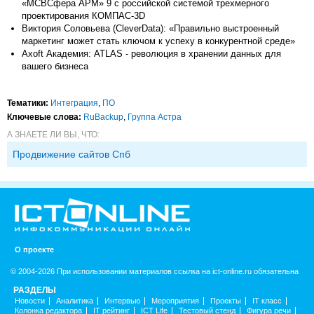
«МСВСфера АРМ» 9 с российской системой трехмерного
проектирования КОМПАС-3D
Виктория Соловьева (CleverData): «Правильно выстроенный
маркетинг может стать ключом к успеху в конкурентной среде»
Axoft Академия: ATLAS - революция в хранении данных для
вашего бизнеса
Тематики:
Интеграция
,
ПО
Ключевые слова:
RuBackup
,
Группа Астра
А ЗНАЕТЕ ЛИ ВЫ, ЧТО:
Продвижение сайтов Спб
О проекте
© 2004-2026 При использовании материалов ссылка на ict-online.ru обязательна
РАЗДЕЛЫ
Новости
Аналитика
Интервью
Мероприятия
Проекты
IT класс
Колонка редактора
IT рейтинг
ICT Life
Тестовый стенд
Фигура речи