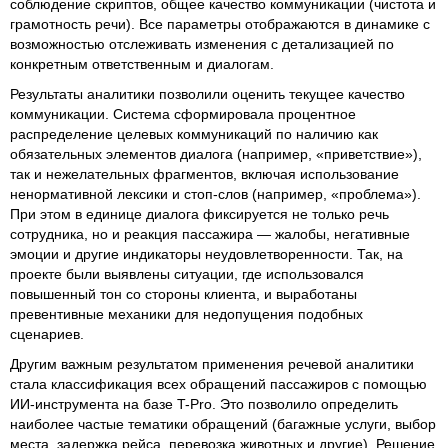
соблюдение скриптов, общее качество коммуникации (чистота и
грамотность речи). Все параметры отображаются в динамике с
возможностью отслеживать изменения с детализацией по
конкретным ответственным и диалогам.
Результаты аналитики позволили оценить текущее качество
коммуникации. Система сформировала процентное
распределение целевых коммуникаций по наличию как
обязательных элементов диалога (например, «приветствие»),
так и нежелательных фрагментов, включая использование
ненормативной лексики и стоп-слов (например, «проблема»).
При этом в единице диалога фиксируется не только речь
сотрудника, но и реакция пассажира — жалобы, негативные
эмоции и другие индикаторы неудовлетворенности. Так, на
проекте были выявлены ситуации, где использовался
повышенный тон со стороны клиента, и выработаны
превентивные механики для недопущения подобных
сценариев.
Другим важным результатом применения речевой аналитики
стала классификация всех обращений пассажиров с помощью
ИИ-инструмента на базе T-Pro. Это позволило определить
наиболее частые тематики обращений (багажные услуги, выбор
места, задержка рейса, перевозка животных и другие). Решение