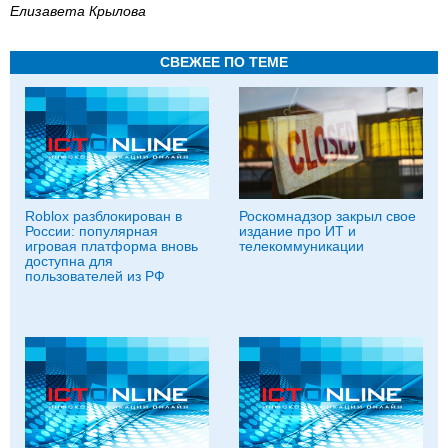
Елизавета Крылова
СВЕЖЕЕ ПО ТЕМЕ
Roblox разблокирован в
Роскомнадзор закрыл свое
России: популярная
издание про ИТ и
игровая платформа вновь
телекоммуникации
доступна для
пользователей из РФ