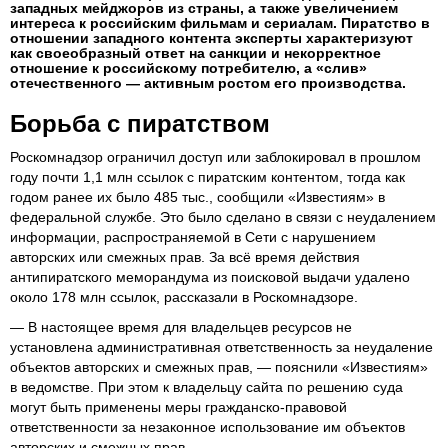
западных мейджоров из страны, а также увеличением
интереса к российским фильмам и сериалам. Пиратство в
отношении западного контента эксперты характеризуют
как своеобразный ответ на санкции и некорректное
отношение к российскому потребителю, а «слив»
отечественного — активным ростом его производства.
Борьба с пиратством
Роскомнадзор ограничил доступ или заблокировал в прошлом
году почти 1,1 млн ссылок с пиратским контентом, тогда как
годом ранее их было 485 тыс., сообщили «Известиям» в
федеральной службе. Это было сделано в связи с неудалением
информации, распространяемой в Сети с нарушением
авторских или смежных прав. За всё время действия
антипиратского меморандума из поисковой выдачи удалено
около 178 млн ссылок, рассказали в Роскомнадзоре.
— В настоящее время для владельцев ресурсов не
установлена административная ответственность за неудаление
объектов авторских и смежных прав, — пояснили «Известиям»
в ведомстве. При этом к владельцу сайта по решению суда
могут быть применены меры гражданско-правовой
ответственности за незаконное использование им объектов
авторских и смежных прав.