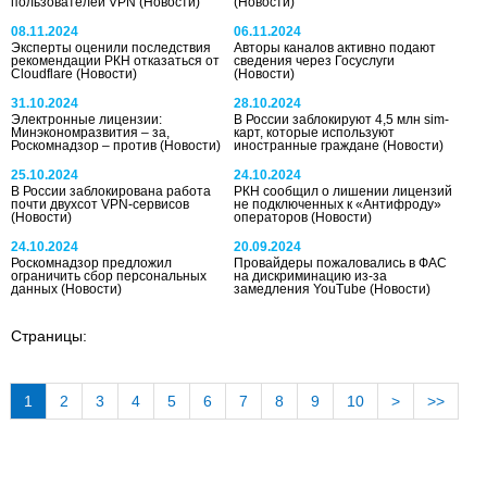
пользователей VPN
(Новости)
(Новости)
08.11.2024
06.11.2024
Эксперты оценили последствия
Авторы каналов активно подают
рекомендации РКН отказаться от
сведения через Госуслуги
Cloudflare
(Новости)
(Новости)
31.10.2024
28.10.2024
Электронные лицензии:
В России заблокируют 4,5 млн sim-
Минэкономразвития – за,
карт, которые используют
Роскомнадзор – против
(Новости)
иностранные граждане
(Новости)
25.10.2024
24.10.2024
В России заблокирована работа
РКН сообщил о лишении лицензий
почти двухсот VPN-сервисов
не подключенных к «Антифроду»
(Новости)
операторов
(Новости)
24.10.2024
20.09.2024
Роскомнадзор предложил
Провайдеры пожаловались в ФАС
ограничить сбор персональных
на дискриминацию из-за
данных
(Новости)
замедления YouTube
(Новости)
Страницы:
1
2
3
4
5
6
7
8
9
10
>
>>