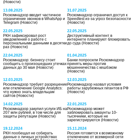
(Новости)
13.08.2025
31.07.2025
Роскомнадзор вводит частичное
Роскомнадзор ограничил доступ к
ограничение звонков в WhatsApp и
Speedtest из-за угроз безопасности
Telegram
(Новости)
(Новости)
22.05.2025
22.05.2025
РКН зафиксировал рост
Деструктивный контент в
уведомлений о работе с
интернете планируют блокировать
персональными данными в десятки
до суда
(Новости)
раз
(Новости)
22.04.2025
01.04.2025
Роскомнадзор: бизнесу стоит
Банки попросили Роскомнадзор
сообщить о произошедших утечках
принять меры против
данных до 30 мая
(Новости)
мошенничества с кешбэком
(Новости)
12.03.2025
12.03.2025
Роскомнадзор требует разрешение
Роскомнадзор назвал условия
или отключение Google Analytics:
работы зарубежных гигантов в РФ
что нужно знать владельцам
(Новости)
сайтов
(Новости)
14.02.2025
22.01.2025
Роскомнадзор закупил услуги ИБ на
Роскомнадзор может
207 млн рублей, в том числе для
заблокировать аккаунты 10-
защиты репутации
(Новости)
тысячники, которые не
зарегистрируются
(Новости)
19.12.2024
15.11.2024
РКН пообещал не собирать
Россия готовится к возможному
данные о личных устройствах
отключению от всемирной сети