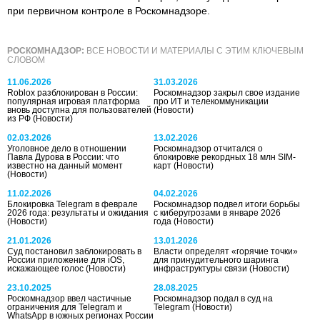
при первичном контроле в Роскомнадзоре.
РОСКОМНАДЗОР:
ВСЕ НОВОСТИ И МАТЕРИАЛЫ С ЭТИМ КЛЮЧЕВЫМ
СЛОВОМ
11.06.2026
31.03.2026
Roblox разблокирован в России:
Роскомнадзор закрыл свое издание
популярная игровая платформа
про ИТ и телекоммуникации
вновь доступна для пользователей
(Новости)
из РФ
(Новости)
02.03.2026
13.02.2026
Уголовное дело в отношении
Роскомнадзор отчитался о
Павла Дурова в России: что
блокировке рекордных 18 млн SIM-
известно на данный момент
карт
(Новости)
(Новости)
11.02.2026
04.02.2026
Блокировка Telegram в феврале
Роскомнадзор подвел итоги борьбы
2026 года: результаты и ожидания
с киберугрозами в январе 2026
(Новости)
года
(Новости)
21.01.2026
13.01.2026
Суд постановил заблокировать в
Власти определят «горячие точки»
России приложение для iOS,
для принудительного шаринга
искажающее голос
(Новости)
инфраструктуры связи
(Новости)
23.10.2025
28.08.2025
Роскомнадзор ввел частичные
Роскомнадзор подал в суд на
ограничения для Telegram и
Telegram
(Новости)
WhatsApp в южных регионах России