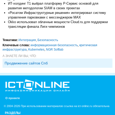
ИТ-холдинг Т1 выбрал платформу Р-Сервис основой для
развития методологии SIAM в своих проектах
«Росатом Инфраструктурные решения» интегрировал систему
управления парковками с мессенджером МАХ
Okko использовал облачные мощности Cloud.ru для поддержки
трансляции финала Лиги чемпионов
Тематики:
Интеграция
,
Безопасность
Ключевые слова:
информационная безопасность
,
критическая
инфраструктура
,
Kubernetes
,
NGR Softlab
А ЗНАЕТЕ ЛИ ВЫ, ЧТО:
Продвижение сайтов Спб
О проекте
© 2004-2026 При использовании материалов ссылка на ict-online.ru обязательна
РАЗДЕЛЫ