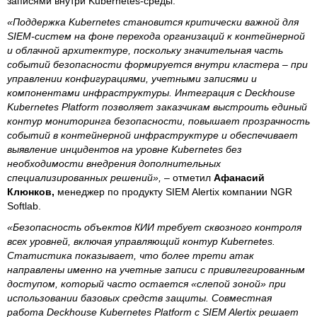
записями внутри Kubernetes-среды.
«Поддержка Kubernetes становится критически важной для
SIEM-систем на фоне перехода организаций к контейнерной
и облачной архитектуре, поскольку значительная часть
событий безопасности формируется внутри кластера – при
управлении конфигурациями, учетными записями и
компонентами инфраструктуры. Интеграция с Deckhouse
Kubernetes Platform позволяет заказчикам выстроить единый
контур мониторинга безопасности, повышает прозрачность
событий в контейнерной инфраструктуре и обеспечивает
выявление инцидентов на уровне Kubernetes без
необходимости внедрения дополнительных
специализированных решений»,
– отметил
Афанасий
Клюнков,
менеджер по продукту SIEM Alertix компании NGR
Softlab.
«Безопасность объектов КИИ требует сквозного контроля
всех уровней, включая управляющий контур Kubernetes.
Статистика показывает, что более трети атак
направлены именно на учетные записи с привилегированным
доступом, который часто остается «слепой зоной» при
использовании базовых средств защиты. Совместная
работа Deckhouse Kubernetes Platform с SIEM Alertix решает