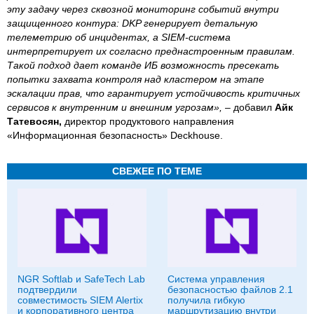
эту задачу через сквозной мониторинг событий внутри
защищенного контура: DKP генерирует детальную
телеметрию об инцидентах, а SIEM-система
интерпретирует их согласно преднастроенным правилам.
Такой подход дает команде ИБ возможность пресекать
попытки захвата контроля над кластером на этапе
эскалации прав, что гарантирует устойчивость критичных
сервисов к внутренним и внешним угрозам»,
– добавил
Айк
Татевосян,
директор продуктового направления
«Информационная безопасность» Deckhouse.
СВЕЖЕЕ ПО ТЕМЕ
NGR Softlab и SafeTech Lab
Система управления
подтвердили
безопасностью файлов 2.1
совместимость SIEM Alertix
получила гибкую
и корпоративного центра
маршрутизацию внутри