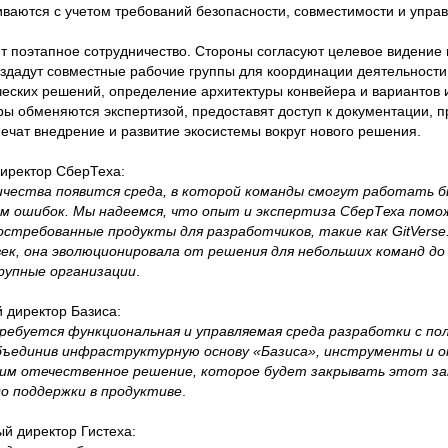
иваются с учетом требований безопасности, совместимости и упра
ют поэтапное сотрудничество. Стороны согласуют целевое видение 
дадут совместные рабочие группы для координации деятельности
ческих решений, определение архитектуры конвейера и вариантов 
ры обменяются экспертизой, предоставят доступ к документации, 
печат внедрение и развитие экосистемы вокруг нового решения.
директор СберТеха:
чества появится среда, в которой команды смогут работать 
м ошибок. Мы надеемся, что опыт и экспертиза СберТеха пом
остребованные продукты для разработчиков, такие как GitVers
век, она эволюционировала от решения для небольших команд д
рупные организации
.
й директор Базиса:
ребуется функциональная и управляемая среда разработки с п
бъединив инфраструктурную основу «Базиса», инструменты и 
чим отечественное решение, которое будет закрывать этот з
о поддержки в продуктиве
.
ый директор Гистеха: