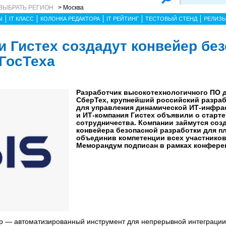
ВЫБРАТЬ РЕГИОН
> Москва
Ы
IT КЛАСС
КОЛОНКА РЕДАКТОРА
IT РЕЙТИНГ
ТЕСТОВЫЙ СТЕНД
РЕЛИЗ
и Гистех создадут конвейер бе
 ГосТеха
Разработчик высокотехнологичного ПО д
СберТех, крупнейший российский разра
для управления динамической ИТ-инфра
и ИТ-компания Гистех объявили о старте
сотрудничества. Компании займутся соз
конвейера безопасной разработки для п
объединив компетенции всех участников
Меморандум подписан в рамках конфере
ур — автоматизированный инструмент для непрерывной интеграции 