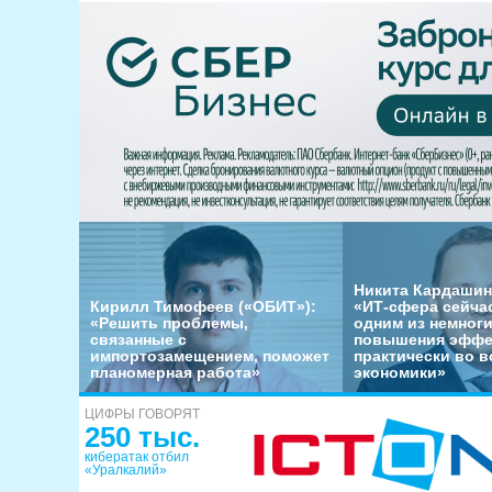
Никита Кардашин
Кирилл Тимофеев («ОБИТ»):
«ИТ-сфера сейча
«Решить проблемы,
одним из немног
связанные с
повышения эффе
импортозамещением, поможет
практически во в
планомерная работа»
экономики»
ЦИФРЫ ГОВОРЯТ
250 тыс.
кибератак отбил
«Уралкалий»