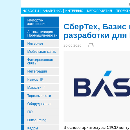
НОВОСТИ
АНАЛИТИКА
ИНТЕРВЬЮ
МЕРОПРИЯТИЯ
ПРОЕКТ
Импорто­
Замещение
СберТех, Базис 
Автоматизация
разработки для
Промышленности
Интернет
20.05.2026 |
Мобильная связь
Фиксированная
связь
Интеграция
Рынок ПК
Маркетинг
Торговые сети
Оборудование
ПО
Outsourcing
В основе архитектуры CI/CD-конт
Кадры