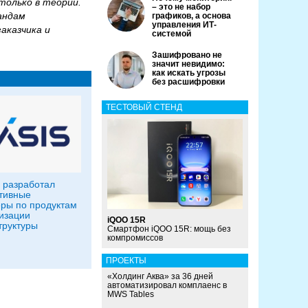
только в теории.
– это не набор
андам
графиков, а основа
управления ИТ-
аказчика и
системой
Зашифровано не
значит невидимо:
как искать угрозы
без расшифровки
ТЕСТОВЫЙ СТЕНД
 разработал
тивные
ры по продуктам
изации
iQOO 15R
руктуры
Смартфон iQOO 15R: мощь без
компромиссов
ПРОЕКТЫ
«Холдинг Аква» за 36 дней
автоматизировал комплаенс в
MWS Tables