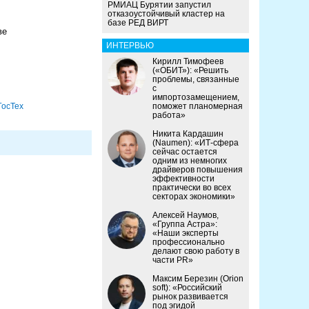
РМИАЦ Бурятии запустил
отказоустойчивый кластер на
базе РЕД ВИРТ
ве
ИНТЕРВЬЮ
Кирилл Тимофеев
(«ОБИТ»): «Решить
проблемы, связанные
с
импортозамещением,
ГосТех
поможет планомерная
работа»
Никита Кардашин
(Naumen): «ИТ-сфера
сейчас остается
одним из немногих
драйверов повышения
эффективности
практически во всех
секторах экономики»
Алексей Наумов,
«Группа Астра»:
«Наши эксперты
профессионально
делают свою работу в
части PR»
Максим Березин (Orion
soft): «Российский
рынок развивается
под эгидой