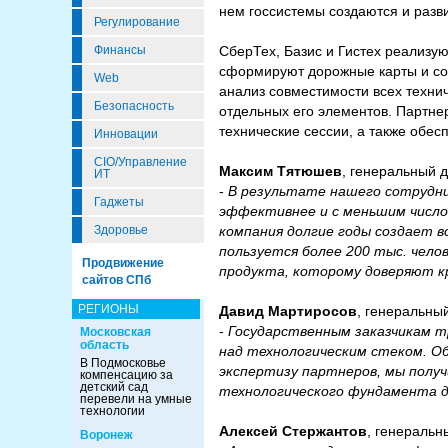
нем госсистемы создаются и разв
Регулирование
СберТех, Базис и Гистех реализу
Финансы
сформируют дорожные карты и соз
Web
анализ совместимости всех техни
Безопасность
отдельных его элементов. Партне
технические сессии, а также обес
Инновации
CIO/Управление
Максим Тятюшев
, генеральный 
ИТ
-
В результате нашего сотрудни
Гаджеты
эффективнее и с меньшим число
компания долгие годы создает в
Здоровье
пользуется более 200 тыс. чело
Продвижение
продукта, которому доверяют к
сайтов СПб
РЕГИОНЫ
Давид Мартиросов
, генеральны
-
Государственным заказчикам т
Московская
область
над технологическим стеком. О
В Подмосковье
экспертизу партнеров, мы полу
компенсацию за
детский сад
технологического фундамента д
перевели на умные
технологии
Алексей Стержантов
, генеральн
Воронеж