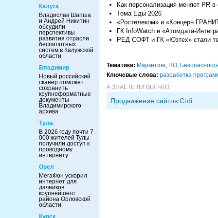
Как персонализация меняет PR в
Калуга
Тема Еды 2026
Владислав Шапша
и Андрей Никитин
«Ростелеком» и «Концерн ГРАНИТ
обсудили
ГК InfoWatch и «Атомдата-Интег
перспективы
развития отрасли
РЕД СОФТ и ГК «Юзтех» стали т
беспилотных
систем в Калужской
области
Тематики:
Маркетинг
,
ПО
,
Безопасност
Владимир
Ключевые слова:
разработка програм
Новый российский
сканер поможет
А ЗНАЕТЕ ЛИ ВЫ, ЧТО:
сохранить
крупноформатные
документы
Продвижение сайтов Спб
Владимирского
архива
Тула
В 2026 году почти 7
000 жителей Тулы
получили доступ к
проводному
интернету
Орел
МегаФон ускорил
интернет для
дачников
крупнейшего
района Орловской
области
Курск