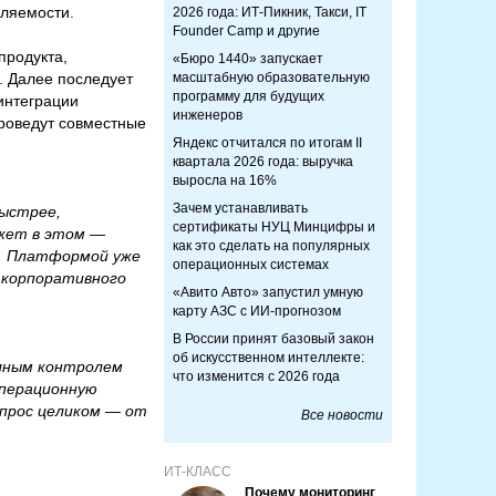
вляемости.
2026 года: ИТ-Пикник, Такси, IT
Founder Camp и другие
продукта,
«Бюро 1440» запускает
. Далее последует
масштабную образовательную
программу для будущих
интеграции
инженеров
проведут совместные
Яндекс отчитался по итогам II
квартала 2026 года: выручка
выросла на 16%
Зачем устанавливать
быстрее,
сертификаты НУЦ Минцифры и
ожет в этом —
как это сделать на популярных
e. Платформой уже
операционных системах
о корпоративного
«Авито Авто» запустил умную
карту АЗС с ИИ-прогнозом
В России принят базовый закон
об искусственном интеллекте:
олным контролем
что изменится с 2026 года
операционную
апрос целиком — от
Все новости
ИТ-КЛАСС
Почему мониторинг