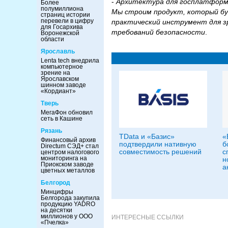
-
Архитектура для госплатформ 
Более
полумиллиона
Мы строим продукт, который бу
страниц истории
перевели в цифру
практический инструмент для з
для Госархива
требований безопасности
.
Воронежской
области
Ярославль
Lenta tech внедрила
компьютерное
зрение на
Ярославском
шинном заводе
«Кордиант»
Тверь
МегаФон обновил
сеть в Кашине
Рязань
TData и «Базис»
«
Финансовый архив
подтвердили нативную
б
Directum СЭД+ стал
совместимость решений
с
центром налогового
мониторинга на
н
Приокском заводе
а
цветных металлов
Белгород
Минцифры
Белгорода закупила
продукцию YADRO
на десятки
миллионов у ООО
ИНТЕРЕСНЫЕ ССЫЛКИ
«Пчелка»