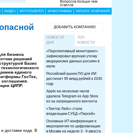
Вопросов больше чем
ответов
Ы
ВИДЕО
ФОТОГАЛЕРЕЯ
ИНФОГРАФИКА
КАТАЛОГ КОМПАНИЙ
зопасной
ДОБАВИТЬ КОМПАНИЮ
НОВОСТИ
ТОП-
ДНЯ
НОВОСТИ
«Перспективный мониторинг»
ля бизнеса
зафиксировал крупную утечку
ботчик решений
медицинских данных россиян в
структурой Базис
июле
 технологического
данием единого
Российский рынок ПО для ИИ
латформы ГосТех,
достигнет 95 млрд рублей к 2030
 соглашения.
году
нции ЦИПР.
Apple на несколько часов
удалила Telegram из App Store
из-за запрещенного контента
«Тантор Лабс» стала
владельцем СУБД «Персей»
Основные ИТ-конференции и
мероприятия по цифровизации
и доставки кода. В
в Москве на неделе 3 - 9 августа