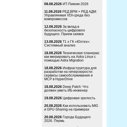
08.08.2026
ИТ-Пикник 2026
11.08.2026
РЕД ВРМ + РЕД АДМ:
Управляемая VDI-среда без
компромиссов
12.08.2026
За вклад в
безопасность цифрового
будущего. Прием заявок
13.08.2026
Т1 x ГК «Юзтех»:
Системный анализ
18.08.2026
Техническая планерка:
как мигрировать на Astra Linux с
помощью Astra Migration
18.08.2026
Инфраструктура для
разработки на гиперскорости:
сервисы самообслуживания и
MCP в HyperDrive
18.08.2026
Deep Patch: Что
должен уметь ИБ-инженер
19.08.2026
Цифровая зрелость
20.08.2026
Как использовать MIG
и GPU-Sharing на примерах
20.08.2026
Города Будущего
2026. Пермь