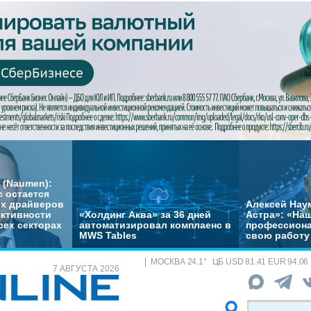
 (Naumen):
с остается
их драйверов
Алексей Нау
ктивности
«Холдинг Аква» за 36 дней
Астра»: «На
сех секторах
автоматизировал комплаенс в
профессиона
MWS Tables
свою работу 
МОСКВА
24.1
°
ЦБ
USD 81.41 EUR 94.06
7 АВГУСТА 2026