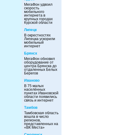
МегаФон удвоил
скорость
мобильного
интернета в
крупных городах
Курской области
Липецк
В окрестностях
Липецка ускорили
мобильный
интернет
Брянск
МегаФон обновил
оборудование от
центра Брянска до
отдаленных Белых
Берегов
Иваново
В 75 малых
населённых
пунктах Ивановской
области появились
связь и интернет
Тамбов
Тамбовская область
вошла в число
регионов,
представленных на
«ВК Места»
Смоленск