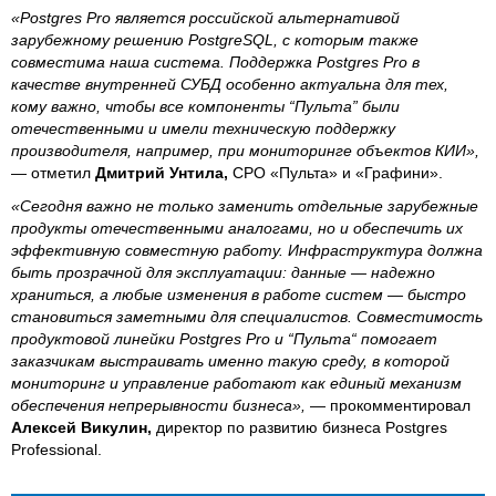
«Postgres Pro является российской альтернативой
зарубежному решению PostgreSQL, с которым также
совместима наша система. Поддержка Postgres Pro в
качестве внутренней СУБД особенно актуальна для тех,
кому важно, чтобы все компоненты “Пульта” были
отечественными и имели техническую поддержку
производителя, например, при мониторинге объектов КИИ»,
— отметил
Дмитрий Унтила,
CPO «Пульта» и «Графини».
«Сегодня важно не только заменить отдельные зарубежные
продукты отечественными аналогами, но и обеспечить их
эффективную совместную работу. Инфраструктура должна
быть прозрачной для эксплуатации: данные — надежно
храниться, а любые изменения в работе систем — быстро
становиться заметными для специалистов. Совместимость
продуктовой линейки Postgres Pro и “Пульта“ помогает
заказчикам выстраивать именно такую среду, в которой
мониторинг и управление работают как единый механизм
обеспечения непрерывности бизнеса»,
— прокомментировал
Алексей Викулин,
директор по развитию бизнеса Postgres
Professional.