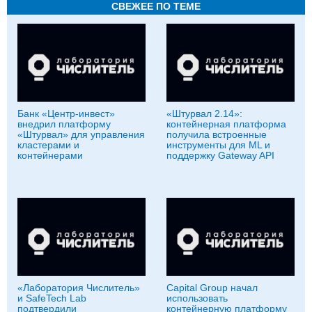
СВЕЖЕЕ ПО ТЕМЕ
Банк «Центр-инвест»
«Штурвал 2.14»:
внедрил платформу
контейнерная платформа
«Штурвал» для управления
получила встроенные
кластерами и
инструменты для ML и
контейнерами
поддержку Gateway API
«Лаборатория Числитель»
Capital Group начал
и SafeTech Lab
использовать
подтвердили
контейнерную платформу