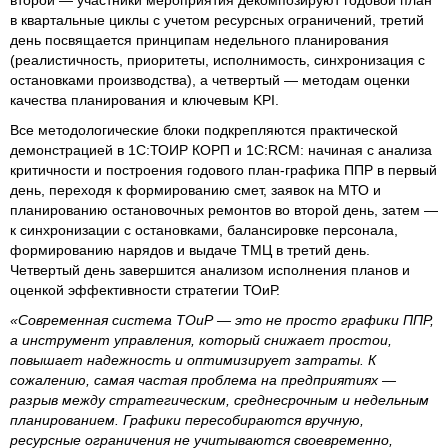
в квартальные циклы с учетом ресурсных ограничений, третий
день посвящается принципам недельного планирования
(реалистичность, приоритеты, исполнимость, синхронизация с
остановками производства), а четвертый — методам оценки
качества планирования и ключевым KPI.
Все методологические блоки подкрепляются практической
демонстрацией в 1С:ТОИР КОРП и 1С:RCM: начиная с анализа
критичности и построения годового план-графика ППР в первый
день, переходя к формированию смет, заявок на МТО и
планированию остановочных ремонтов во второй день, затем —
к синхронизации с остановками, балансировке персонала,
формированию нарядов и выдаче ТМЦ в третий день.
Четвертый день завершится анализом исполнения планов и
оценкой эффективности стратегии ТОиР.
«Современная система ТОиР — это не просто графики ППР,
а инструмент управления, который снижает простои,
повышает надежность и оптимизирует затраты. К
сожалению, самая частая проблема на предприятиях —
разрыв между стратегическим, среднесрочным и недельным
планированием. Графики пересобираются вручную,
ресурсные ограничения не учитываются своевременно,