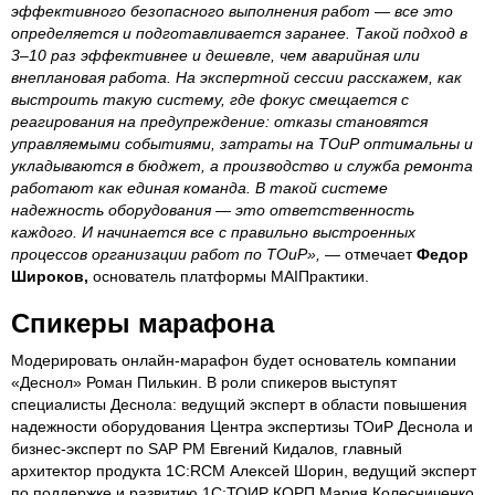
эффективного безопасного выполнения работ — все это
определяется и подготавливается заранее. Такой подход в
3–10 раз эффективнее и дешевле, чем аварийная или
внеплановая работа. На экспертной сессии расскажем, как
выстроить такую систему, где фокус смещается с
реагирования на предупреждение: отказы становятся
управляемыми событиями, затраты на ТОиР оптимальны и
укладываются в бюджет, а производство и служба ремонта
работают как единая команда. В такой системе
надежность оборудования — это ответственность
каждого. И начинается все с правильно выстроенных
процессов организации работ по ТОиР»,
— отмечает
Федор
Широков,
основатель платформы MAIПрактики.
Спикеры марафона
Модерировать онлайн-марафон будет основатель компании
«Деснол» Роман Пилькин. В роли спикеров выступят
специалисты Деснола: ведущий эксперт в области повышения
надежности оборудования Центра экспертизы ТОиР Деснола и
бизнес-эксперт по SAP PM Евгений Кидалов, главный
архитектор продукта 1С:RCM Алексей Шорин, ведущий эксперт
по поддержке и развитию 1С:ТОИР КОРП Мария Колесниченко.