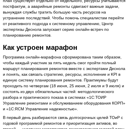
план существует отдельно от недельного, ресурсы учитываются
постфактум, а аварийные ремонты сдвигают важные задачи,
вынуждая службы тратить большую часть ресурсов на
устранение последствий. Чтобы помочь специалистам перейти
от реактивного подхода к системному управлению, Центр
экспертизы Деснола запускает серию онлайн-встреч по
планированию ремонтов.
Как устроен марафон
Программа онлайн-марафона сформирована таким образом,
чтобы каждый участник за пять недель смог пройти полный
маршрут планирования ремонтов вместе с экспертами Деснола
и понять, как связать стратегию, ресурсы, исполнение и KPI в
единую систему планирования ремонтов. Практикумы будут
проходить по четвергам (18 июня, 25 июня, 2 июля и 9 июля) и
состоять из двух обязательных частей: методологического
разбора и практического показа в системах «1С:ТОИР
Управление ремонтами и обслуживанием оборудования КОРП»
и «1С:RCM Управление надежностью».
В первый день разбираются связь долгосрочных целей ТОиР с
годовой программой ремонтов и приоритизация активов, во
второй — участники мероприятия декомпозируют годовой план