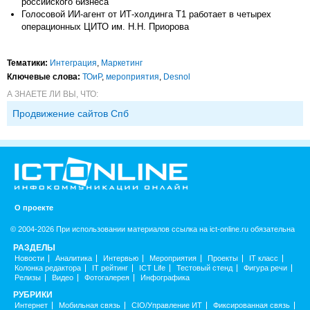
российского бизнеса
Голосовой ИИ-агент от ИТ-холдинга Т1 работает в четырех
операционных ЦИТО им. Н.Н. Приорова
Тематики:
Интеграция
,
Маркетинг
Ключевые слова:
ТОиР
,
мероприятия
,
Desnol
А ЗНАЕТЕ ЛИ ВЫ, ЧТО:
Продвижение сайтов Спб
О проекте
© 2004-2026 При использовании материалов ссылка на ict-online.ru обязательна
РАЗДЕЛЫ
Новости
Аналитика
Интервью
Мероприятия
Проекты
IT класс
Колонка редактора
IT рейтинг
ICT Life
Тестовый стенд
Фигура речи
Релизы
Видео
Фотогалерея
Инфографика
РУБРИКИ
Интернет
Мобильная связь
CIO/Управление ИТ
Фиксированная связь