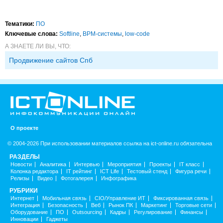
Тематики:
ПО
Ключевые слова:
Softline
,
BPM-системы
,
low-code
А ЗНАЕТЕ ЛИ ВЫ, ЧТО:
Продвижение сайтов Спб
О проекте
© 2004-2026 При использовании материалов ссылка на ict-online.ru обязательна
РАЗДЕЛЫ
Новости
Аналитика
Интервью
Мероприятия
Проекты
IT класс
Колонка редактора
IT рейтинг
ICT Life
Тестовый стенд
Фигура речи
Релизы
Видео
Фотогалерея
Инфографика
РУБРИКИ
Интернет
Мобильная связь
CIO/Управление ИТ
Фиксированная связь
Интеграция
Безопасность
Веб
Рынок ПК
Маркетинг
Торговые сети
Оборудование
ПО
Outsourcing
Кадры
Регулирование
Финансы
Инновации
Гаджеты