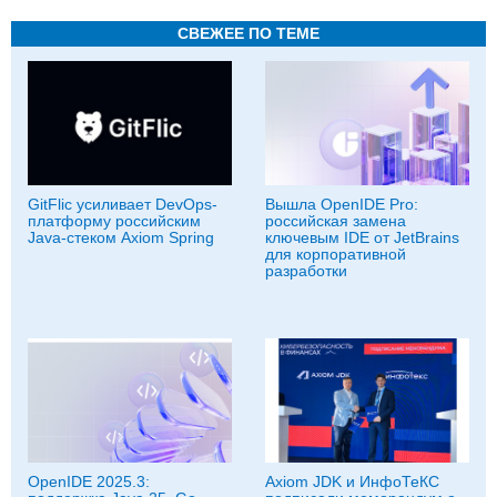
СВЕЖЕЕ ПО ТЕМЕ
GitFlic усиливает DevOps-
Вышла OpenIDE Pro:
платформу российским
российская замена
Java-стеком Axiom Spring
ключевым IDE от JetBrains
для корпоративной
разработки
OpenIDE 2025.3:
Axiom JDK и ИнфоТеКС