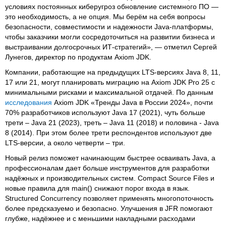
условиях постоянных киберугроз обновление системного ПО —
это необходимость, а не опция. Мы берём на себя вопросы
безопасности, совместимости и надежности Java-платформы,
чтобы заказчики могли сосредоточиться на развитии бизнеса и
выстраивании долгосрочных ИТ-стратегий», — отметил Сергей
Лунегов, директор по продуктам Axiom JDK.
Компании, работающие на предыдущих LTS-версиях Java 8, 11,
17 или 21, могут планировать миграцию на Axiom JDK Pro 25 с
минимальными рисками и максимальной отдачей. По данным
исследования
Axiom JDK «Тренды Java в России 2024», почти
70% разработчиков используют Java 17 (2021), чуть больше
трети – Java 21 (2023), треть – Java 11 (2018) и половина - Java
8 (2014). При этом более трети респондентов используют две
LTS-версии, а около четверти – три.
Новый релиз поможет начинающим быстрее осваивать Java, а
профессионалам дает больше инструментов для разработки
надёжных и производительных систем. Compact Source Files и
новые правила для main() снижают порог входа в язык.
Structured Concurrency позволяет применять многопоточность
более предсказуемо и безопасно. Улучшения в JFR помогают
глубже, надёжнее и с меньшими накладными расходами