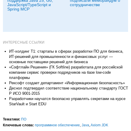
поддержка Java 25, Go,
подписали меморандум о
JavaScript/TypeScript и
сотрудничестве
Spring MCP
ИНТЕРЕСНЫЕ ССЫЛКИ
ИТ-холдинг Т1: стартапы в сферах разработки ПО для бизнеса,
ИТ-решений для промышленности и финансовых услуг —
основные поставщики решений для бизнеса
«Софтлайн Решения» (ГК Softline) разработала для российской
компании сервис проверки подрядчиков на базе low-code
платформы
Рексофт создает департамент «Информационная безопасность»
Деснол подтвердил соответствие национальному стандарту ГОСТ
Р ИСО 9001-2015
Разработчики научатся безопасно управлять секретами на курсе
StarVault и Start EDU
Тематики:
ПО
Ключевые слова:
программное обеспечение
,
Java
,
Axiom JDK