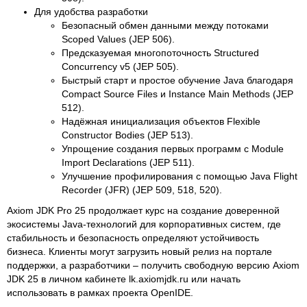
Для удобства разработки
Безопасный обмен данными между потоками
Scoped Values (JEP 506).
Предсказуемая многопоточность Structured
Concurrency v5 (JEP 505).
Быстрый старт и простое обучение Java благодаря
Compact Source Files и Instance Main Methods (JEP
512).
Надёжная инициализация объектов Flexible
Constructor Bodies (JEP 513).
Упрощение создания первых программ с Module
Import Declarations (JEP 511).
Улучшение профилирования с помощью Java Flight
Recorder (JFR) (JEP 509, 518, 520).
Axiom JDK Pro 25 продолжает курс на создание доверенной
экосистемы Java-технологий для корпоративных систем, где
стабильность и безопасность определяют устойчивость
бизнеса. Клиенты могут загрузить новый релиз на портале
поддержки, а разработчики – получить свободную версию Axiom
JDK 25 в личном кабинете lk.axiomjdk.ru или начать
использовать в рамках проекта OpenIDE.