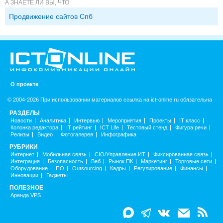
А ЗНАЕТЕ ЛИ ВЫ, ЧТО:
Продвижение сайтов Спб
О проекте
© 2004-2026 При использовании материалов ссылка на ict-online.ru обязательна
РАЗДЕЛЫ
Новости
Аналитика
Интервью
Мероприятия
Проекты
IT класс
Колонка редактора
IT рейтинг
ICT Life
Тестовый стенд
Фигура речи
Релизы
Видео
Фотогалерея
Инфографика
РУБРИКИ
Интернет
Мобильная связь
CIO/Управление ИТ
Фиксированная связь
Интеграция
Безопасность
Веб
Рынок ПК
Маркетинг
Торговые сети
Оборудование
ПО
Outsourcing
Кадры
Регулирование
Финансы
Инновации
Гаджеты
ПОЛЕЗНОЕ
Аренда VPS