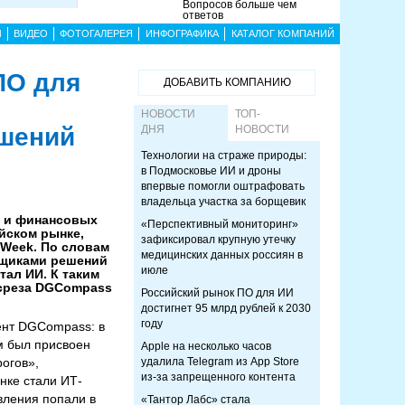
Вопросов больше чем
ответов
Ы
ВИДЕО
ФОТОГАЛЕРЕЯ
ИНФОГРАФИКА
КАТАЛОГ КОМПАНИЙ
ПО для
ДОБАВИТЬ КОМПАНИЮ
НОВОСТИ
ТОП-
ешений
ДНЯ
НОВОСТИ
Технологии на страже природы:
в Подмосковье ИИ и дроны
впервые помогли оштрафовать
владельца участка за борщевик
и и финансовых
«Перспективный мониторинг»
йском рынке,
зафиксировал крупную утечку
 Week. По словам
медицинских данных россиян в
авщиками решений
июле
ал ИИ. К таким
 среза DGCompass
Российский рынок ПО для ИИ
достигнет 95 млрд рублей к 2030
году
ент DGCompass: в
м был присвоен
Apple на несколько часов
огов»,
удалила Telegram из App Store
из-за запрещенного контента
нке стали ИТ-
вления попали в
«Тантор Лабс» стала