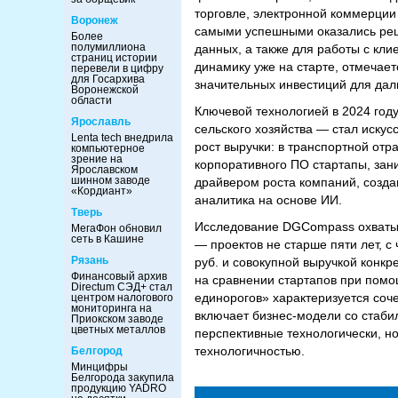
торговле, электронной коммерции 
Воронеж
самыми успешными оказались реше
Более
полумиллиона
данных, а также для работы с кли
страниц истории
динамику уже на старте, отмечает
перевели в цифру
для Госархива
значительных инвестиций для дал
Воронежской
области
Ключевой технологией в 2024 год
Ярославль
сельского хозяйства — стал иску
Lenta tech внедрила
рост выручки: в транспортной от
компьютерное
зрение на
корпоративного ПО стартапы, за
Ярославском
шинном заводе
драйвером роста компаний, созд
«Кордиант»
аналитика на основе ИИ.
Тверь
Исследование DGCompass охватыва
МегаФон обновил
сеть в Кашине
— проектов не старше пяти лет, с
Рязань
руб. и совокупной выручкой конкр
Финансовый архив
на сравнении стартапов при помо
Directum СЭД+ стал
единорогов» характеризуется соч
центром налогового
мониторинга на
включает бизнес-модели со стаби
Приокском заводе
цветных металлов
перспективные технологически, н
технологичностью.
Белгород
Минцифры
Белгорода закупила
продукцию YADRO