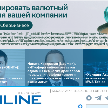
Никита Кардашин (Naumen):
 («ОБИТ»):
«ИТ-сфера сейчас остается
мы,
одним из немногих драйверов
повышения эффективности
«Холдинг Акв
ем, поможет
практически во всех секторах
автоматизир
ота»
экономики»
MWS Tables
МОСКВА
22.4
°
ЦБ
USD 82.17 EUR 94.84
8 АВГУСТА 2026