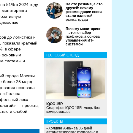
 на 51% в 2024 году
Не сто резюме, а сто
друзей: почему
и мониторинга
рекомендации снова
стали валютой
позитивную
рынка труда
одимостью
Почему мониторинг
– это не набор
графиков, а основа
ов до логистики и
управления ИТ-
, показали кратный
системой
%, в сфере
е основным
ТЕСТОВЫЙ СТЕНД
ые системы и
ций города Москвы
не более 25 млрд
едования основана
а: «Поляна
рюфельный лес»
iQOO 15R
нологий» — проекты,
Смартфон iQOO 15R: мощь без
стью и слабой
компромиссов
ПРОЕКТЫ
«Холдинг Аква» за 36 дней
автоматизировал комплаенс в