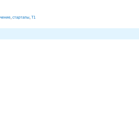
ечение
,
стартапы
,
Т1