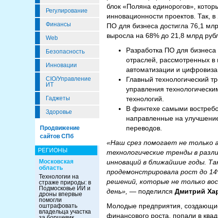
блок «Поляна единорогов», котор
Регулирование
инновационности проектов. Так, в
Финансы
ПО для бизнеса достигла 76,1 мл
выросла на 68% до 21,8 млрд руб
Web
Разработка ПО для бизнеса
Безопасность
отраслей, рассмотренных в
Инновации
автоматизации и цифровиза
CIO/Управление
Главный технологический т
ИТ
управления технологически
Гаджеты
технологий.
В финтехе самыми востребо
Здоровье
направленные на улучшение
переводов.
Продвижение
сайтов СПб
«Наш срез помогает не только а
РЕГИОНЫ
технологические тренды в разл
Московская
инноваций в ближайшие годы. Так
область
продемонстрировала рост до 14
Технологии на
решений, которые не только во
страже природы: в
Подмосковье ИИ и
день»,
— поделился
Дмитрий Ха
дроны впервые
помогли
Молодые предприятия, создающи
оштрафовать
владельца участка
финансового роста, попали в квад
за борщевик