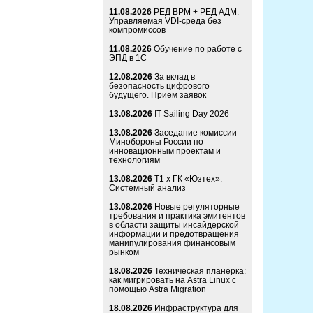
11.08.2026
РЕД ВРМ + РЕД АДМ:
Управляемая VDI-среда без
компромиссов
11.08.2026
Обучение по работе с
ЭПД в 1С
12.08.2026
За вклад в
безопасность цифрового
будущего. Прием заявок
13.08.2026
IT Sailing Day 2026
13.08.2026
Заседание комиссии
Минобороны России по
инновационным проектам и
технологиям
13.08.2026
Т1 x ГК «Юзтех»:
Системный анализ
13.08.2026
Новые регуляторные
требования и практика эмитентов
в области защиты инсайдерской
информации и предотвращения
манипулирования финансовым
рынком
18.08.2026
Техническая планерка:
как мигрировать на Astra Linux с
помощью Astra Migration
18.08.2026
Инфраструктура для