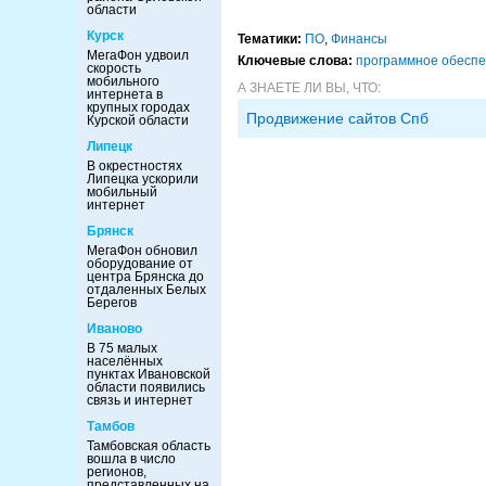
области
Курск
Тематики:
ПО
,
Финансы
МегаФон удвоил
Ключевые слова:
программное обесп
скорость
мобильного
А ЗНАЕТЕ ЛИ ВЫ, ЧТО:
интернета в
крупных городах
Продвижение сайтов Спб
Курской области
Липецк
В окрестностях
Липецка ускорили
мобильный
интернет
Брянск
МегаФон обновил
оборудование от
центра Брянска до
отдаленных Белых
Берегов
Иваново
В 75 малых
населённых
пунктах Ивановской
области появились
связь и интернет
Тамбов
Тамбовская область
вошла в число
регионов,
представленных на