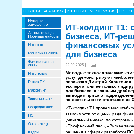
НОВОСТИ
АНАЛИТИКА
ИНТЕРВЬЮ
МЕРОПРИЯТИЯ
ПРОЕКТ
Импорто­
Замещение
ИТ-холдинг Т1:
Автоматизация
бизнеса, ИТ-ре
Промышленности
финансовых ус
Интернет
для бизнеса
Мобильная связь
Фиксированная
22.09.2025 |
связь
Молодые технологические комп
Интеграция
услуг демонстрируют наиболее
рассказал Дмитрий Харитонов, 
Рынок ПК
эксперта, они не только лидир
Маркетинг
для бизнеса, а главным драйве
выводам пришло подразделение
Торговые сети
по деятельности стартапов из 
Оборудование
ИТ-холдинг Т1 провел масштабно
зависимости от оценки ряда фин
ПО
уникальный индекс, по которому 
Outsourcing
«Трюфельный лес», «Вулкан техн
решения в сферах разработки ПО 
Кадры