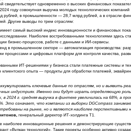
ый свидетельствует одновременно о высоких финансовых показате
 2024 году совокупная выручка молодых технологических компаний
рд рублей, в промышленности — 28,7 млрд рублей, а в отрасли фин
лей. Другие выводы по трем отраслям:
 имеет самый высокий индекс инновационности и финансовых пока
 исследовании. Наиболее востребованными технологиями здесь ст
ции бизнес-процессов, работе с данными и ИИ-сервисы.
ренд в промышленном секторе — автоматизация производства: раз
ми процессами и цифровых платформ для контроля качества, разв
ванными ИТ-решениями у бизнеса стали платежные системы и тех
 клиентского опыта — продукты для обработки платежей, эквайрин
ккумулировать ключевые данные по отраслям, но и выявить ре
ичных индустриях. Именно они будут играть определяющую роль
, в 2024 г. средняя выручка в финтехе увеличилась на 68%, а п
%. Это означает, что компании из выборки DGCompass занимаю
стребованы на рынке, но и являются наиболее перспективными 
ритонов,
генеральный директор ИТ-холдинга Т1.
е наиболее инновационные решения и демонстрирующие существ
рант «Вулкан технологий». Такие проекты особенно активно созда