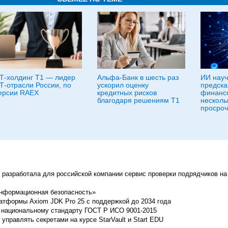
Т-холдинг Т1 — лидер
Альфа-Банк в шесть раз
ИИ науч
Т-отрасли России, по
ускорил оценку
предска
ерсии RAEX
кредитных рисков
финансо
благодаря решениям Т1
несколь
просроч
) разработала для российской компании сервис проверки подрядчиков на 
Информационная безопасность»
атформы Axiom JDK Pro 25 с поддержкой до 2034 года
 национальному стандарту ГОСТ Р ИСО 9001-2015
управлять секретами на курсе StarVault и Start EDU