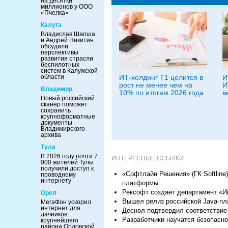
на десятки
миллионов у ООО
«Пчелка»
Калуга
Владислав Шапша
и Андрей Никитин
обсудили
перспективы
развития отрасли
беспилотных
систем в Калужской
области
ИТ-холдинг Т1 целится в
И
рост не менее чем на
И
Владимир
10% по итогам 2026 года
в
Новый российский
сканер поможет
сохранить
крупноформатные
документы
Владимирского
архива
Тула
В 2026 году почти 7
ИНТЕРЕСНЫЕ ССЫЛКИ
000 жителей Тулы
получили доступ к
«Софтлайн Решения» (ГК Softline
проводному
интернету
платформы
Рексофт создает департамент «
Орел
Вышел релиз российской Java-пл
МегаФон ускорил
интернет для
Деснол подтвердил соответствие
дачников
Разработчики научатся безопасно 
крупнейшего
района Орловской