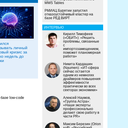
MWS Tables
РМИАЦ Бурятии запустил
отказоустойчивый кластер на
базе РЕД ВИРТ
ИНТЕРВЬЮ
Кирилл Тимофеев
(«ОБИТ»): «Решить
проблемы, связанные
ился
с
зывать личный
импортозамещением,
вый кризис за
поможет планомерная
ко недель до
работа»
ки
Никита Кардашин
(Naumen): «ИТ-сфера
сейчас остается
одним из немногих
драйверов повышения
эффективности
практически во всех
секторах экономики»
базе low-code
Алексей Наумов,
«Группа Астра»:
«Наши эксперты
профессионально
делают свою работу в
части PR»
Максим Березин (Orion
soft): «Российский