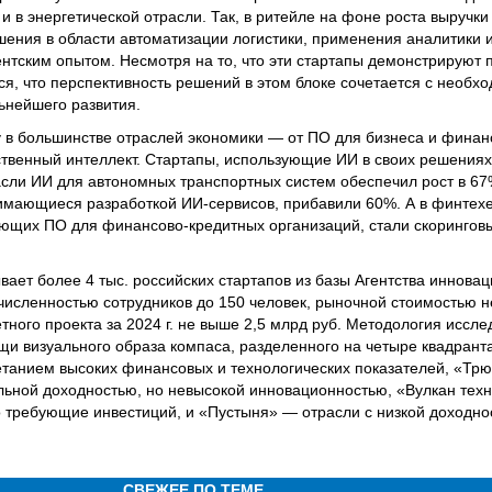
и в энергетической отрасли. Так, в ритейле на фоне роста выручки
ния в области автоматизации логистики, применения аналитики 
ентским опытом. Несмотря на то, что эти стартапы демонстрируют 
ся, что перспективность решений в этом блоке сочетается с необх
ьнейшего развития.
у в большинстве отраслей экономики — от ПО для бизнеса и финанс
сственный интеллект. Стартапы, использующие ИИ в своих решениях
расли ИИ для автономных транспортных систем обеспечил рост в 67
нимающиеся разработкой ИИ-сервисов, прибавили 60%. А в финтех
ающих ПО для финансово-кредитных организаций, стали скорингов
ет более 4 тыс. российских стартапов из базы Агентства иннова
 численностью сотрудников до 150 человек, рыночной стоимостью 
етного проекта за 2024 г. не выше 2,5 млрд руб. Методология иссл
щи визуального образа компаса, разделенного на четыре квадрант
етанием высоких финансовых и технологических показателей, «Т
льной доходностью, но невысокой инновационностью, «Вулкан тех
о требующие инвестиций, и «Пустыня» — отрасли с низкой доходно
СВЕЖЕЕ ПО ТЕМЕ