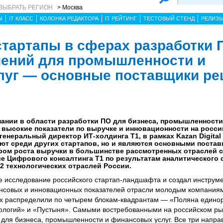
ВЫБРАТЬ РЕГИОН
> Москва
Ы
IT КЛАСС
КОЛОНКА РЕДАКТОРА
IT РЕЙТИНГ
ТЕСТОВЫЙ СТЕНД
РЕЛИЗ
 стартапы в сферах разработки 
шений для промышленности и
луг — основные поставщики р
ании в области разработки ПО для бизнеса, промышленност
 высокие показатели по выручке и инновационности на росси
генеральный директор ИТ-холдинга Т1, в рамках Kazan Digital
уют среди других стартапов, но и являются основными пост
ром роста выручки в большинстве рассмотренных отраслей ст
 Цифрового консалтинга Т1 по результатам аналитического
32 технологических отраслей России.
е исследование российского стартап-ландшафта и создал инструм
ансовых и инновационных показателей отрасли молодым компания
их распределили по четырем блокам-квадрантам — «Поляна единор
ологий» и «Пустыня». Самыми востребованными на российском ры
для бизнеса, промышленности и финансовых услуг. Все три напра