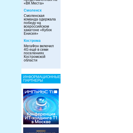
«ВК Места»
Смоленск
Смоленская
команда одержала
победу на
всероссийском
хакатоне «Кубок
Енисея»
Кострома
МегаФон включил
4G ещё в семи
поселениях
Костромской
области
ИНФОРМАЦИОННЫЕ
ПАРТНЕРЫ