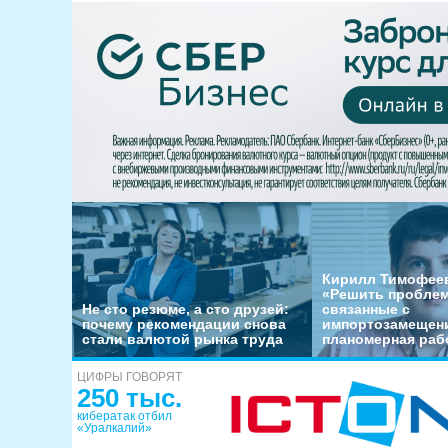
Кирилл Тимофеев
«Решить пробле
Не сто резюме, а сто друзей:
связанные с
почему рекомендации снова
импортозамещени
стали валютой рынка труда
планомерная раб
ЦИФРЫ ГОВОРЯТ
250 тыс.
кибератак отбил
«Уралкалий»