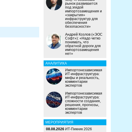
рынок развивается
под эгидой
импортозамещения и
«закрытия»
инфраструктур для
обеспечения
безопасности»
Андрей Козлов («ЭОС
Софт»): «Надо четко
понимать, что
обратной дороги для
импортозамещения
нет»
АНАЛИТИКА
Импортонезависимая
ИТ-инфраструктура:
мифы и реальность,
комментарии
экспертов
Импортонезависимая
ИТ-инфраструктура:
сложности создания,
решения, прогнозы,
комментарии
экспертов
МЕРОПРИЯТИЯ
08.08.2026
ИТ-Пикник 2026