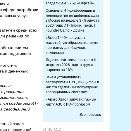
владельцем СУБД «Персей»
лях и
 в сфере разработки
Основные ИТ-конференции и
ансовых услуг
мероприятия по цифровизации
в Москве на неделе 3 - 9 августа
2026 года: ИТ-Пикник, Такси, IT
зателей среди всех
Founder Camp и другие
али решения по
«Бюро 1440» запускает
масштабную образовательную
работка систем
программу для будущих
инженеров
итие аддитивных
Яндекс отчитался по итогам II
нологии,
квартала 2026 года: выручка
выросла на 16%
га и денежных
Зачем устанавливать
сертификаты НУЦ Минцифры и
альные
как это сделать на популярных
 в развитии
операционных системах
ромышленность
«Авито Авто» запустил умную
тся созданием ИТ-
карту АЗС с ИИ-прогнозом
на сегодняшний
Все новости
енный запас
ются в розничной
ИТ-КЛАСС