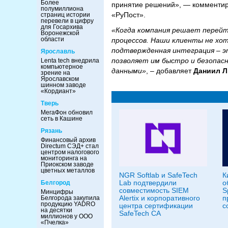
Более
принятие решений», — комментир
полумиллиона
«РуПост».
страниц истории
перевели в цифру
для Госархива
«Когда компания решает перейти
Воронежской
области
процессов. Наши клиенты не хо
подтвержденная интеграция – э
Ярославль
позволяет им быстро и безопасн
Lenta tech внедрила
компьютерное
данными»
, – добавляет
Даниил 
зрение на
Ярославском
шинном заводе
«Кордиант»
Тверь
МегаФон обновил
сеть в Кашине
Рязань
Финансовый архив
Directum СЭД+ стал
центром налогового
мониторинга на
Приокском заводе
цветных металлов
NGR Softlab и SafeTech
К
Lab подтвердили
о
Белгород
совместимость SIEM
S
Минцифры
Alertix и корпоративного
п
Белгорода закупила
продукцию YADRO
центра сертификации
с
на десятки
SafeTech CA
миллионов у ООО
«Пчелка»