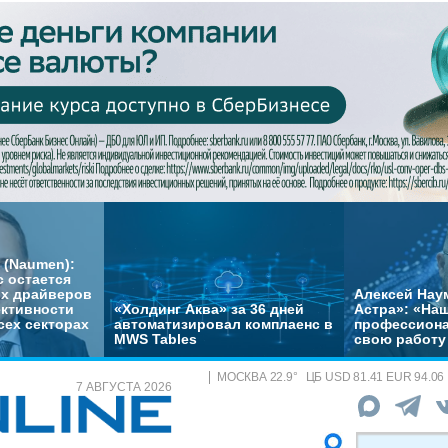
 (Naumen):
с остается
их драйверов
Алексей Нау
ктивности
«Холдинг Аква» за 36 дней
Астра»: «На
сех секторах
автоматизировал комплаенс в
профессиона
MWS Tables
свою работу 
МОСКВА
22.9
°
ЦБ
USD 81.41 EUR 94.06
7 АВГУСТА 2026