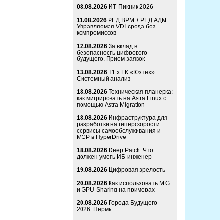
08.08.2026
ИТ-Пикник 2026
11.08.2026
РЕД ВРМ + РЕД АДМ:
Управляемая VDI-среда без
компромиссов
12.08.2026
За вклад в
безопасность цифрового
будущего. Прием заявок
13.08.2026
Т1 x ГК «Юзтех»:
Системный анализ
18.08.2026
Техническая планерка:
как мигрировать на Astra Linux с
помощью Astra Migration
18.08.2026
Инфраструктура для
разработки на гиперскорости:
сервисы самообслуживания и
MCP в HyperDrive
18.08.2026
Deep Patch: Что
должен уметь ИБ-инженер
19.08.2026
Цифровая зрелость
20.08.2026
Как использовать MIG
и GPU-Sharing на примерах
20.08.2026
Города Будущего
2026. Пермь