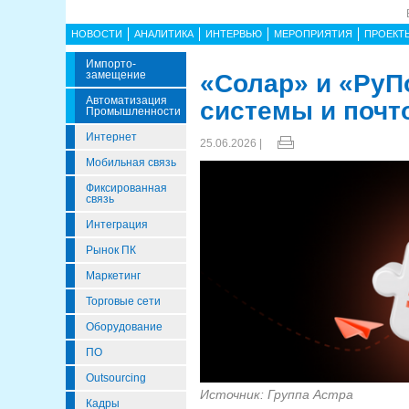
НОВОСТИ
АНАЛИТИКА
ИНТЕРВЬЮ
МЕРОПРИЯТИЯ
ПРОЕКТ
Импорто­
Замещение
«Солар» и «РуП
Автоматизация
системы и почт
Промышленности
Интернет
25.06.2026 |
Мобильная связь
Фиксированная
связь
Интеграция
Рынок ПК
Маркетинг
Торговые сети
Оборудование
ПО
Outsourcing
Источник: Группа Астра
Кадры