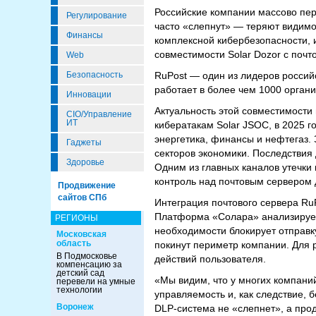
Российские компании массово пер
Регулирование
часто «слепнут» — теряют видимос
Финансы
комплексной кибербезопасности, и
совместимости Solar Dozor с поч
Web
RuPost — один из лидеров россий
Безопасность
работает в более чем 1000 орган
Инновации
Актуальность этой совместимости
CIO/Управление
ИТ
кибератакам Solar JSOC, в 2025 г
энергетика, финансы и нефтегаз.
Гаджеты
секторов экономики. Последствия
Здоровье
Одним из главных каналов утечки
контроль над почтовым сервером 
Продвижение
сайтов СПб
Интеграция почтового сервера Ru
Платформа «Солара» анализирует
РЕГИОНЫ
необходимости блокирует отправк
Московская
область
покинут периметр компании. Для
В Подмосковье
действий пользователя.
компенсацию за
детский сад
«Мы видим, что у многих компаний
перевели на умные
технологии
управляемость и, как следствие,
Воронеж
DLP-система не «слепнет», а прод