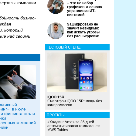
пертизы компании
– это не набор
графиков, а основа
управления ИТ-
системой
бойность бизнес-
аждая
Зашифровано не
значит невидимо:
и, который
как искать угрозы
ние над своими
без расшифровки
ТЕСТОВЫЙ СТЕНД
iQOO 15R
Смартфон iQOO 15R: мощь без
ективный
компромиссов
инг»: в июле
и фишинга стали
ПРОЕКТЫ
ики
«Холдинг Аква» за 36 дней
ленных компаний
автоматизировал комплаенс в
ники
MWS Tables