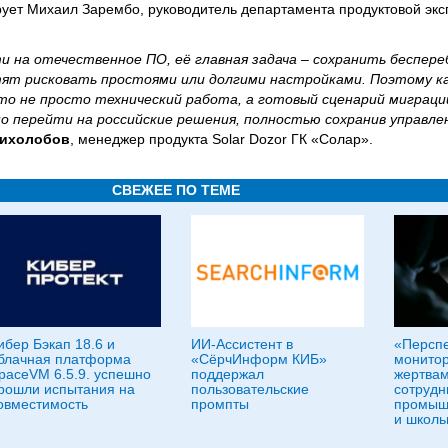
ует Михаил Зарембо, руководитель департамента продуктовой экс
 на отечественное ПО, её главная задача – сохранить беспере
тят рисковать простоями или долгими настройками. Поэтому к
то не просто технический работа, а готовый сценарий миграци
о перейти на российские решения, полностью сохранив управле
Лихолобов
, менеджер продукта Solar Dozor ГК «Солар».
СВЕЖЕЕ ПО ТЕМЕ
ибер Бэкап 18.6 и
ИИ-Ассистент в
«Персп
блачная платформа
«СёрчИнформ КИБ»
монитор
paceVM 6.5.9. успешно
поддержал
жертвам
рошли испытания на
пользовательские
сотрудн
овместимость
промпты
промыш
и школь