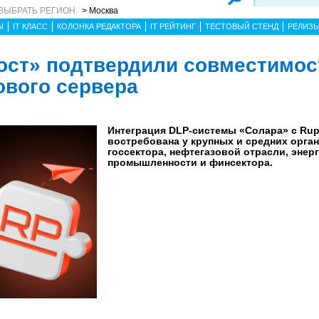
ВЫБРАТЬ РЕГИОН
> Москва
Ы
IT КЛАСС
КОЛОНКА РЕДАКТОРА
IT РЕЙТИНГ
ТЕСТОВЫЙ СТЕНД
РЕЛИЗ
ост» подтвердили совместимос
ового сервера
Интеграция DLP-системы «Солара» с Rup
востребована у крупных и средних орга
госсектора, нефтегазовой отрасли, энерг
промышленности и финсектора.