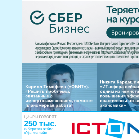
Никита Кардашин
Кирилл Тимофеев («ОБИТ»):
«ИТ-сфера сейча
«Решить проблемы,
одним из немног
связанные с
повышения эффе
импортозамещением, поможет
практически во в
планомерная работа»
экономики»
ЦИФРЫ ГОВОРЯТ
250 тыс.
кибератак отбил
«Уралкалий»