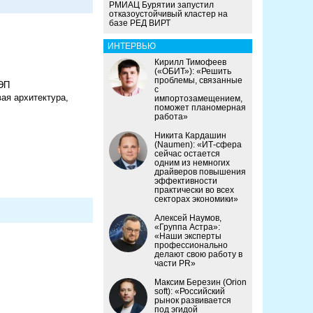
РМИАЦ Бурятии запустил
отказоустойчивый кластер на
базе РЕД ВИРТ
ИНТЕРВЬЮ
Кирилл Тимофеев
(«ОБИТ»): «Решить
проблемы, связанные
 ЭП
с
ая архитектура,
импортозамещением,
поможет планомерная
работа»
Никита Кардашин
(Naumen): «ИТ-сфера
сейчас остается
одним из немногих
драйверов повышения
эффективности
практически во всех
секторах экономики»
Алексей Наумов,
«Группа Астра»:
«Наши эксперты
профессионально
делают свою работу в
части PR»
Максим Березин (Orion
soft): «Российский
рынок развивается
под эгидой