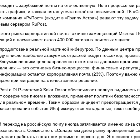
еходят с зарубежной почты на отечественную. Но в процессе миг
ть трафика, и каждая пятая утечка остаётся незамеченной. ГК «С
 компания «РуПост» (входит в «Группу Астра») решают эту задачу
товым сервером RuPost.
ского рынка корпоративной почты, активно замещающий Microsoft 
изаций и насчитывает около 400 000 активных почтовых ящиков.
 продиктована реальной картиной киберугроз. По данным центра п
оду в число наиболее атакуемых отраслей входят госсектор, промы
 Злоумышленники целенаправленно охотятся за данными организац
 для них — это остановка бизнес-процессов, финансовые и репута
 информации остается корпоративная почта (23%). Поэтому важно 
даже при миграции на отечественное решение.
Post с DLP-системой Solar Dozor обеспечивает полную видимость п
 содержимое писем и вложения, применяет политики безопасност
у в реальном времени. Таким образом инцидент предотвращается д
 расследования события ИБ фиксируются метаданные, текст сообщ
 переход на российскую почту иногда затягивается именно из-за с
 безопасность. Совместно с «Солар» мы даём рынку проверенный сц
олжает работать в штатном режиме с первого дня. Это снижает рис