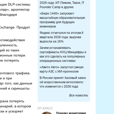
2026 года: ИТ-Пикник, Такси, IT
рации DLP-системы
Founder Camp и другие
олар», архитектор
«Бюро 1440» запускает
 благодаря
масштабную образовательную
программу для будущих
инженеров
Exchange. Продукт
Яндекс отчитался по итогам II
квартала 2026 года: выручка
ротиводействия
выросла на 16%
шленность,
Зачем устанавливать
ий из таких
сертификаты НУЦ Минцифры и
ционные потери.
как это сделать на популярных
не потерять
операционных системах
«Авито Авто» запустил умную
карту АЗС с ИИ-прогнозом
очтового трафика.
и и при
В России принят базовый закон
об искусственном интеллекте:
о того, как данные
что изменится с 2026 года
ений и скриншоты
Все новости
траха потерять
енарий, в котором
ИТ-КЛАСС
ки и ускоряет
Почему мониторинг