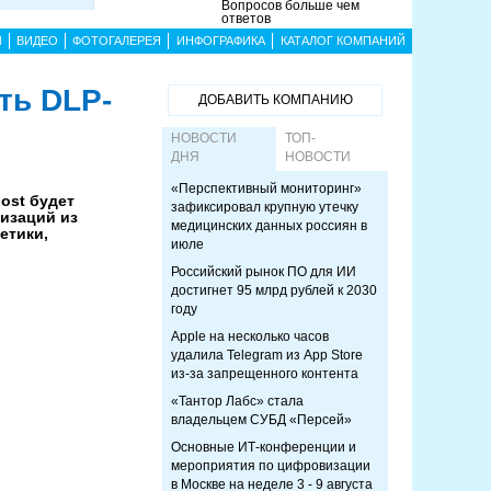
Вопросов больше чем
ответов
Ы
ВИДЕО
ФОТОГАЛЕРЕЯ
ИНФОГРАФИКА
КАТАЛОГ КОМПАНИЙ
ть DLP-
ДОБАВИТЬ КОМПАНИЮ
НОВОСТИ
ТОП-
ДНЯ
НОВОСТИ
«Перспективный мониторинг»
ost будет
зафиксировал крупную утечку
низаций из
медицинских данных россиян в
етики,
июле
Российский рынок ПО для ИИ
достигнет 95 млрд рублей к 2030
году
Apple на несколько часов
удалила Telegram из App Store
из-за запрещенного контента
«Тантор Лабс» стала
владельцем СУБД «Персей»
Основные ИТ-конференции и
мероприятия по цифровизации
в Москве на неделе 3 - 9 августа