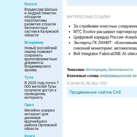
Калуга
Владислав Шапша
и Андрей Никитин
ИНТЕРЕСНЫЕ ССЫЛКИ
обсудили
перспективы
развития отрасли
За стройками очистных сооружен
беспилотных
МТС Exolve расширил партнерску
систем в Калужской
области
Цифровой коридор Россия–Азерб
Эксперты ГК ЛАНИТ: «Ключевыми 
Владимир
сквозной мониторинг, автоматиза
Новый российский
сканер поможет
Bell Integrator FabricaONE.AI о
сохранить
крупноформатные
документы
Владимирского
Тематики:
Интеграция
,
Безопасность
архива
Ключевые слова:
информационная бе
Тула
В 2026 году почти 7
А ЗНАЕТЕ ЛИ ВЫ, ЧТО:
000 жителей Тулы
получили доступ к
Продвижение сайтов Спб
проводному
интернету
Орел
МегаФон ускорил
интернет для
дачников
крупнейшего
района Орловской
области
Курск