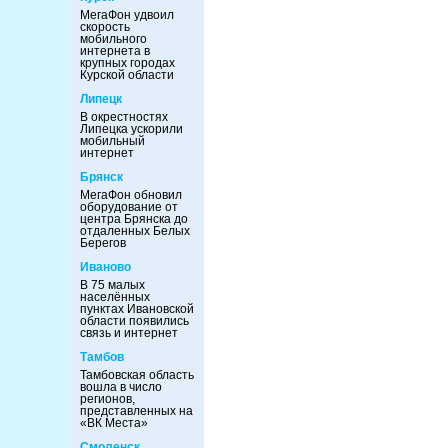
МегаФон удвоил
скорость
мобильного
интернета в
крупных городах
Курской области
Липецк
В окрестностях
Липецка ускорили
мобильный
интернет
Брянск
МегаФон обновил
оборудование от
центра Брянска до
отдаленных Белых
Берегов
Иваново
В 75 малых
населённых
пунктах Ивановской
области появились
связь и интернет
Тамбов
Тамбовская область
вошла в число
регионов,
представленных на
«ВК Места»
Смоленск