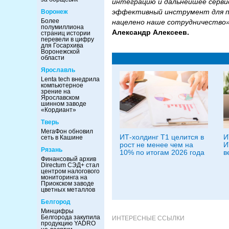
интеграцию и дальнейшее сервис
эффективный инструмент для п
Воронеж
Более
нацелено наше сотрудничество»
полумиллиона
Александр Алексеев.
страниц истории
перевели в цифру
для Госархива
Воронежской
области
Ярославль
Lenta tech внедрила
компьютерное
зрение на
Ярославском
шинном заводе
«Кордиант»
Тверь
МегаФон обновил
ИТ-холдинг Т1 целится в
И
сеть в Кашине
рост не менее чем на
И
Рязань
10% по итогам 2026 года
в
Финансовый архив
Directum СЭД+ стал
центром налогового
мониторинга на
Приокском заводе
цветных металлов
Белгород
Минцифры
Белгорода закупила
ИНТЕРЕСНЫЕ ССЫЛКИ
продукцию YADRO