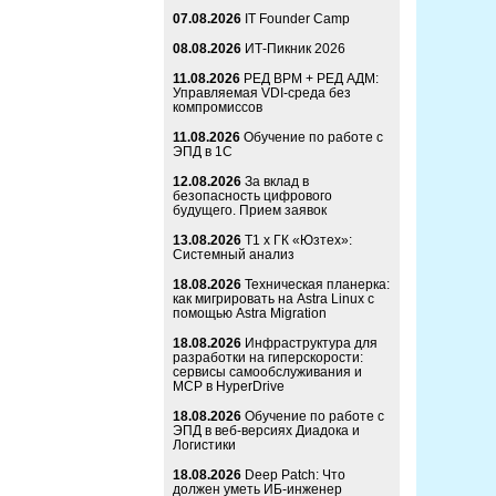
07.08.2026
IT Founder Camp
08.08.2026
ИТ-Пикник 2026
11.08.2026
РЕД ВРМ + РЕД АДМ:
Управляемая VDI-среда без
компромиссов
11.08.2026
Обучение по работе с
ЭПД в 1С
12.08.2026
За вклад в
безопасность цифрового
будущего. Прием заявок
13.08.2026
Т1 x ГК «Юзтех»:
Системный анализ
18.08.2026
Техническая планерка:
как мигрировать на Astra Linux с
помощью Astra Migration
18.08.2026
Инфраструктура для
разработки на гиперскорости:
сервисы самообслуживания и
MCP в HyperDrive
18.08.2026
Обучение по работе с
ЭПД в веб-версиях Диадока и
Логистики
18.08.2026
Deep Patch: Что
должен уметь ИБ-инженер