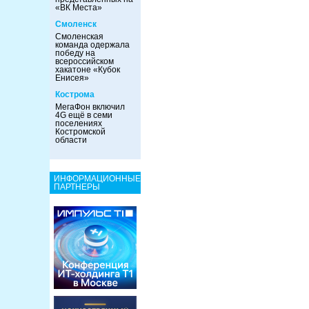
«ВК Места»
Смоленск
Смоленская
команда одержала
победу на
всероссийском
хакатоне «Кубок
Енисея»
Кострома
МегаФон включил
4G ещё в семи
поселениях
Костромской
области
ИНФОРМАЦИОННЫЕ
ПАРТНЕРЫ