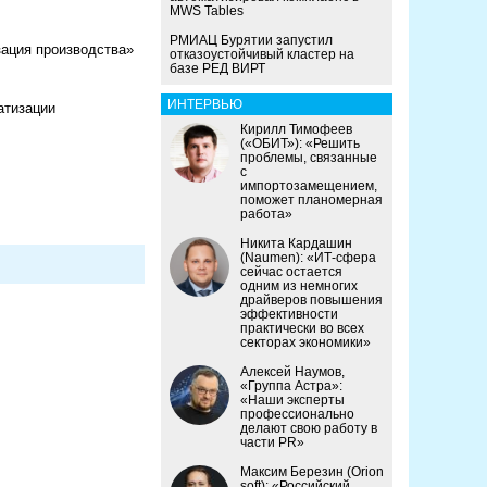
MWS Tables
РМИАЦ Бурятии запустил
ация производства»
отказоустойчивый кластер на
базе РЕД ВИРТ
ИНТЕРВЬЮ
атизации
Кирилл Тимофеев
(«ОБИТ»): «Решить
проблемы, связанные
с
импортозамещением,
поможет планомерная
работа»
Никита Кардашин
(Naumen): «ИТ-сфера
сейчас остается
одним из немногих
драйверов повышения
эффективности
практически во всех
секторах экономики»
Алексей Наумов,
«Группа Астра»:
«Наши эксперты
профессионально
делают свою работу в
части PR»
Максим Березин (Orion
soft): «Российский