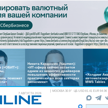
Никита Кардашин (Naumen):
 («ОБИТ»):
«ИТ-сфера сейчас остается
мы,
одним из немногих драйверов
повышения эффективности
«Холдинг Акв
ем, поможет
практически во всех секторах
автоматизир
ота»
экономики»
MWS Tables
МОСКВА
30.9
°
ЦБ
USD 81.41 EUR 94.06
7 АВГУСТА 2026