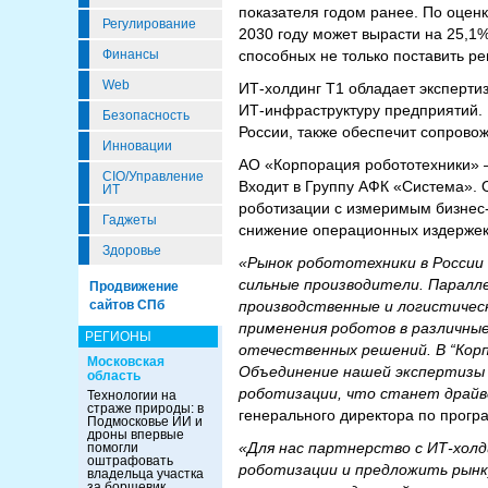
показателя годом ранее. По оцен
Регулирование
2030 году может вырасти на 25,1
Финансы
способных не только поставить ре
Web
ИТ-холдинг Т1 обладает эксперт
ИТ-инфраструктуру предприятий. 
Безопасность
России, также обеспечит сопрово
Инновации
АО «Корпорация робототехники» 
CIO/Управление
Входит в Группу АФК «Система».
ИТ
роботизации с измеримым бизнес
Гаджеты
снижение операционных издержек
Здоровье
«Рынок робототехники в России
сильные производители. Паралл
Продвижение
сайтов СПб
производственные и логистичес
применения роботов в различны
РЕГИОНЫ
отечественных решений. В “Кор
Московская
Объединение нашей экспертизы 
область
роботизации, что станет драйв
Технологии на
страже природы: в
генерального директора по прог
Подмосковье ИИ и
дроны впервые
«Для нас партнерство с ИТ-хол
помогли
оштрафовать
роботизации и предложить рынк
владельца участка
за борщевик