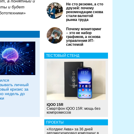
от, а понятный и
Не сто резюме, а сто
кты и будет
друзей: почему
рекомендации снова
бототехники»
стали валютой
рынка труда
Почему мониторинг
– это не набор
графиков, а основа
управления ИТ-
системой
ТЕСТОВЫЙ СТЕНД
ился
зывать личный
вый кризис за
ко недель до
ки
iQOO 15R
Смартфон iQOO 15R: мощь без
компромиссов
ПРОЕКТЫ
«Холдинг Аква» за 36 дней
автоматизировал комплаенс в