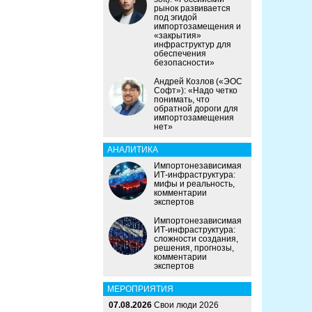
рынок развивается
под эгидой
импортозамещения и
«закрытия»
инфраструктур для
обеспечения
безопасности»
Андрей Козлов («ЭОС
Софт»): «Надо четко
понимать, что
обратной дороги для
импортозамещения
нет»
АНАЛИТИКА
Импортонезависимая
ИТ-инфраструктура:
мифы и реальность,
комментарии
экспертов
Импортонезависимая
ИТ-инфраструктура:
сложности создания,
решения, прогнозы,
комментарии
экспертов
МЕРОПРИЯТИЯ
07.08.2026
Свои люди 2026