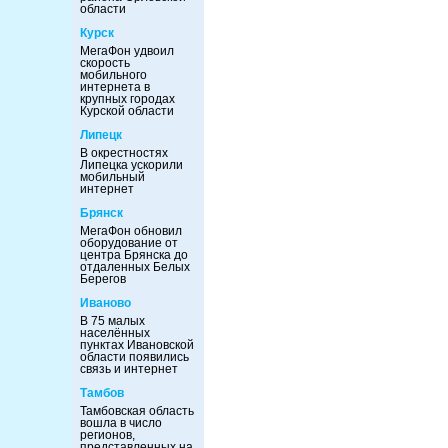
области
Курск
МегаФон удвоил
скорость
мобильного
интернета в
крупных городах
Курской области
Липецк
В окрестностях
Липецка ускорили
мобильный
интернет
Брянск
МегаФон обновил
оборудование от
центра Брянска до
отдаленных Белых
Берегов
Иваново
В 75 малых
населённых
пунктах Ивановской
области появились
связь и интернет
Тамбов
Тамбовская область
вошла в число
регионов,
представленных на