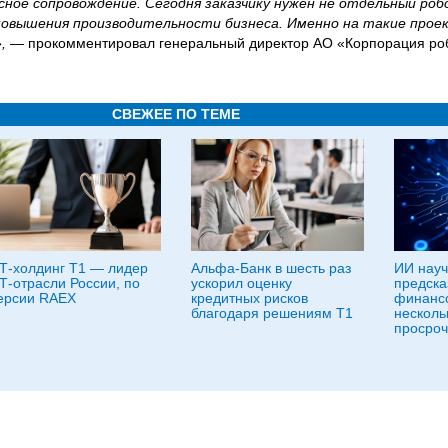
ное сопровождение. Сегодня заказчику нужен не отдельный роб
овышения производительности бизнеса. Именно на такие прое
,
— прокомментировал генеральный директор АО «Корпорация ро
СВЕЖЕЕ ПО ТЕМЕ
Т-холдинг Т1 — лидер
Альфа-Банк в шесть раз
ИИ науч
Т-отрасли России, по
ускорил оценку
предска
ерсии RAEX
кредитных рисков
финансо
благодаря решениям Т1
несколь
просроч