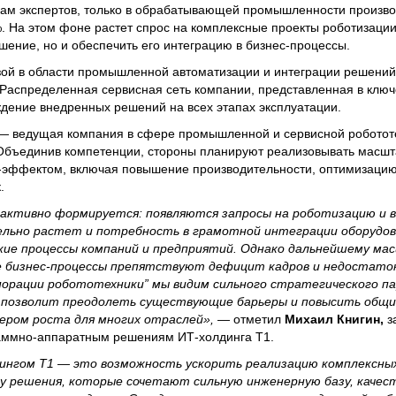
кам экспертов, только в обрабатывающей промышленности произво
%. На этом фоне растет спрос на комплексные проекты роботизации
шение, но и обеспечить его интеграцию в бизнес-процессы.
изой в области промышленной автоматизации и интеграции решени
Распределенная сервисная сеть компании, представленная в ключ
ждение внедренных решений на всех этапах эксплуатации.
— ведущая компания в сфере промышленной и сервисной робототе
 Объединив компетенции, стороны планируют реализовывать масш
-эффектом, включая повышение производительности, оптимизацию
.
 активно формируется: появляются запросы на роботизацию и 
ельно растет и потребность в грамотной интеграции оборудов
кие процессы компаний и предприятий. Однако дальнейшему м
е бизнес-процессы препятствуют дефицит кадров и недостато
порации робототехники” мы видим сильного стратегического п
позволит преодолеть существующие барьеры и повысить общи
ером роста для многих отраслей»,
— отметил
Михаил Книгин,
з
раммно-аппаратным решениям ИТ-холдинга Т1.
дингом Т1 — это возможность ускорить реализацию комплексны
у решения, которые сочетают сильную инженерную базу, качес