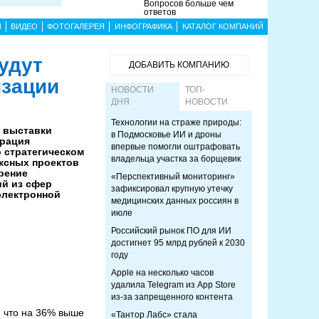
Вопросов больше чем
ответов
Ы
ВИДЕО
ФОТОГАЛЕРЕЯ
ИНФОГРАФИКА
КАТАЛОГ КОМПАНИЙ
удут
ДОБАВИТЬ КОМПАНИЮ
изации
НОВОСТИ
ТОП-
ДНЯ
НОВОСТИ
Технологии на страже природы:
 выставки
в Подмосковье ИИ и дроны
орация
впервые помогли оштрафовать
 стратегическом
владельца участка за борщевик
ксных проектов
рение
«Перспективный мониторинг»
ий из сфер
зафиксировал крупную утечку
электронной
медицинских данных россиян в
июле
Российский рынок ПО для ИИ
достигнет 95 млрд рублей к 2030
году
Apple на несколько часов
удалила Telegram из App Store
из-за запрещенного контента
, что на 36% выше
«Тантор Лабс» стала