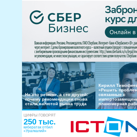
Кирилл Тимофеев
«Решить пробле
Не сто резюме, а сто друзей:
связанные с
почему рекомендации снова
импортозамещени
стали валютой рынка труда
планомерная раб
ЦИФРЫ ГОВОРЯТ
250 тыс.
кибератак отбил
«Уралкалий»