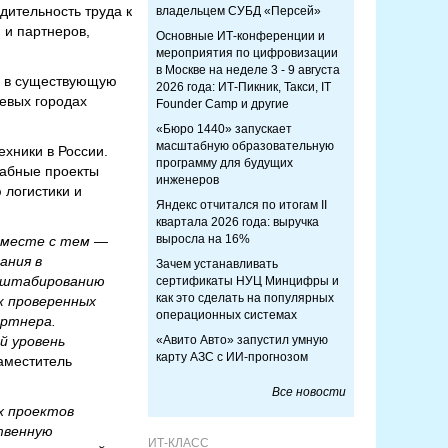
дительность труда к
владельцем СУБД «Персей»
 и партнеров,
Основные ИТ-конференции и
мероприятия по цифровизации
в Москве на неделе 3 - 9 августа
й в существующую
2026 года: ИТ-Пикник, Такси, IT
евых городах
Founder Camp и другие
«Бюро 1440» запускает
масштабную образовательную
хники в России.
программу для будущих
табные проекты
инженеров
 логистики и
Яндекс отчитался по итогам II
квартала 2026 года: выручка
выросла на 16%
вместе с тем —
ания в
Зачем устанавливать
асштабированию
сертификаты НУЦ Минцифры и
как это сделать на популярных
к проверенных
операционных системах
артнера.
й уровень
«Авито Авто» запустил умную
карту АЗС с ИИ-прогнозом
аместитель
Все новости
х проектов
твенную
ИТ-КЛАСС