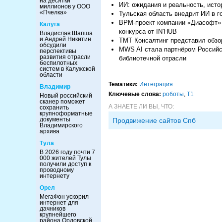
на десятки
ИИ: ожидания и реальность, исто
миллионов у ООО
«Пчелка»
Тульская область внедрит ИИ в г
BPM-проект компании «Диасофт» 
Калуга
конкурса от IN'HUB
Владислав Шапша
и Андрей Никитин
ТМТ Консалтинг представил обзор
обсудили
MWS AI стала партнёром Российс
перспективы
развития отрасли
библиотечной отрасли
беспилотных
систем в Калужской
области
Тематики:
Интеграция
Владимир
Ключевые слова:
роботы
,
Т1
Новый российский
сканер поможет
А ЗНАЕТЕ ЛИ ВЫ, ЧТО:
сохранить
крупноформатные
документы
Продвижение сайтов Спб
Владимирского
архива
Тула
В 2026 году почти 7
000 жителей Тулы
получили доступ к
проводному
интернету
Орел
МегаФон ускорил
интернет для
дачников
крупнейшего
района Орловской