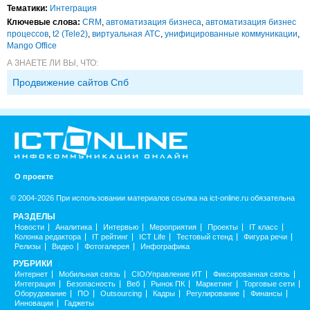
Тематики:
Интеграция
Ключевые слова:
CRM
,
автоматизация бизнеса
,
автоматизация бизнес
процессов
,
t2 (Tele2)
,
виртуальная АТС
,
унифицированные коммуникации
,
Mango Office
А ЗНАЕТЕ ЛИ ВЫ, ЧТО:
Продвижение сайтов Спб
О проекте
© 2004-2026 При использовании материалов ссылка на ict-online.ru обязательна
РАЗДЕЛЫ
Новости
Аналитика
Интервью
Мероприятия
Проекты
IT класс
Колонка редактора
IT рейтинг
ICT Life
Тестовый стенд
Фигура речи
Релизы
Видео
Фотогалерея
Инфографика
РУБРИКИ
Интернет
Мобильная связь
CIO/Управление ИТ
Фиксированная связь
Интеграция
Безопасность
Веб
Рынок ПК
Маркетинг
Торговые сети
Оборудование
ПО
Outsourcing
Кадры
Регулирование
Финансы
Инновации
Гаджеты