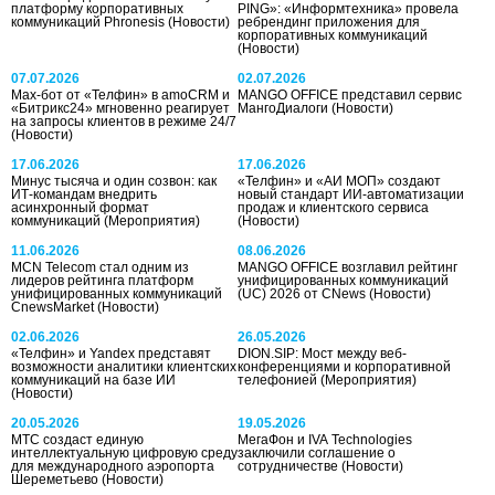
платформу корпоративных
PING»: «Информтехника» провела
коммуникаций Phronesis
(Новости)
ребрендинг приложения для
корпоративных коммуникаций
(Новости)
07.07.2026
02.07.2026
Max-бот от «Телфин» в amoCRM и
MANGO OFFICE представил сервис
«Битрикс24» мгновенно реагирует
МангоДиалоги
(Новости)
на запросы клиентов в режиме 24/7
(Новости)
17.06.2026
17.06.2026
Минус тысяча и один созвон: как
«Телфин» и «АИ МОП» создают
ИТ-командам внедрить
новый стандарт ИИ-автоматизации
асинхронный формат
продаж и клиентского сервиса
коммуникаций
(Мероприятия)
(Новости)
11.06.2026
08.06.2026
MCN Telecom стал одним из
MANGO OFFICE возглавил рейтинг
лидеров рейтинга платформ
унифицированных коммуникаций
унифицированных коммуникаций
(UC) 2026 от CNews
(Новости)
CnewsMarket
(Новости)
02.06.2026
26.05.2026
«Телфин» и Yandex представят
DION.SIP: Мост между веб-
возможности аналитики клиентских
конференциями и корпоративной
коммуникаций на базе ИИ
телефонией
(Мероприятия)
(Новости)
20.05.2026
19.05.2026
МТС создаст единую
МегаФон и IVA Technologies
интеллектуальную цифровую среду
заключили соглашение о
для международного аэропорта
сотрудничестве
(Новости)
Шереметьево
(Новости)