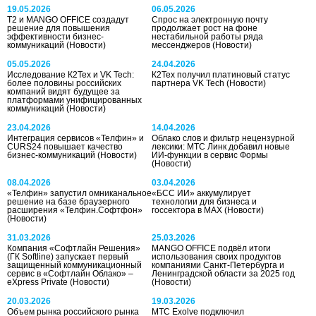
19.05.2026
06.05.2026
Т2 и MANGO OFFICE создадут
Спрос на электронную почту
решение для повышения
продолжает рост на фоне
эффективности бизнес-
нестабильной работы ряда
коммуникаций
(Новости)
мессенджеров
(Новости)
05.05.2026
24.04.2026
Исследование К2Тех и VK Tech:
К2Тех получил платиновый статус
более половины российских
партнера VK Tech
(Новости)
компаний видят будущее за
платформами унифицированных
коммуникаций
(Новости)
23.04.2026
14.04.2026
Интеграция сервисов «Телфин» и
Облако слов и фильтр нецензурной
CURS24 повышает качество
лексики: МТС Линк добавил новые
бизнес-коммуникаций
(Новости)
ИИ-функции в сервис Формы
(Новости)
08.04.2026
03.04.2026
«Телфин» запустил омниканальное
«БСС ИИ» аккумулирует
решение на базе браузерного
технологии для бизнеса и
расширения «Телфин.Софтфон»
госсектора в МАХ
(Новости)
(Новости)
31.03.2026
25.03.2026
Компания «Софтлайн Решения»
MANGO OFFICE подвёл итоги
(ГК Softline) запускает первый
использования своих продуктов
защищенный коммуникационный
компаниями Санкт-Петербурга и
сервис в «Софтлайн Облако» –
Ленинградской области за 2025 год
eXpress Private
(Новости)
(Новости)
20.03.2026
19.03.2026
Объем рынка российского рынка
МТС Exolve подключил