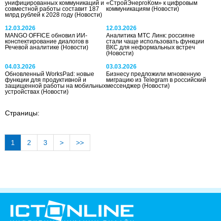
унифицированных коммуникаций и
«СтройЭнергоКом» к цифровым
совместной работы составит 187
коммуникациям
(Новости)
млрд рублей к 2028 году
(Новости)
12.03.2026
12.03.2026
MANGO OFFICE обновил ИИ-
Аналитика МТС Линк: россияне
конспектирование диалогов в
стали чаще использовать функции
Речевой аналитике
(Новости)
ВКС для неформальных встреч
(Новости)
04.03.2026
03.03.2026
Обновленный WorksPad: новые
Бизнесу предложили мгновенную
функции для продуктивной и
миграцию из Telegram в российский
защищенной работы на мобильных
мессенджер
(Новости)
устройствах
(Новости)
Страницы:
1
2
3
>
>>