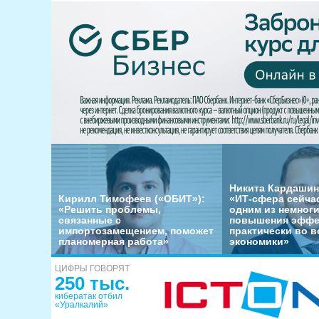
Никита Кардашин
Кирилл Тимофеев («ОБИТ»):
«ИТ-сфера сейча
«Решить проблемы,
одним из немног
связанные с
повышения эффе
импортозамещением, поможет
практически во в
планомерная работа»
экономики»
ЦИФРЫ ГОВОРЯТ
250 тыс.
кибератак отбил
«Уралкалий»