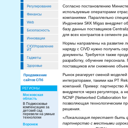
Согласно постановлению Министе
Регулирование
используемые операторами отрасл
Финансы
компаниями. Параллельно специал
Web
Индонезии SKK Migas внедряет о
базу данных поставщиков Central
Безопасность
для всех контрактов в сегменте ра
Инновации
Нормы направлены на развитие л
CIO/Управление
наряду с CIVD нужно получить сер
ИТ
документы. Требуется также прод
Гаджеты
разработку, обучение персонала.
поставщиков или снижению объем
Здоровье
Рынок реагирует сменой моделей 
Продвижение
интеграторами, такими как PT Reka
сайтов СПб
компаний. Пример: партнерство A
РЕГИОНЫ
внедряется через регулятора, а 
Московская
NCNP (Networked Collaboration fo
область
позволяющая технологическим пр
В Подмосковье
компенсацию за
решения.
детский сад
перевели на умные
«
Локализация перестает быть ф
технологии
партнерство с местными игрока
Воронеж