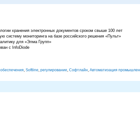
огии хранения электронных документов сроком свыше 100 лет
ую систему мониторинга на базе российского решения «Пульт»
алитику для «Элма Групп»
ован с InfoDiode
 обеспечения
,
Softline
,
регулирование
,
Софтлайн
,
Автоматизация промышлен