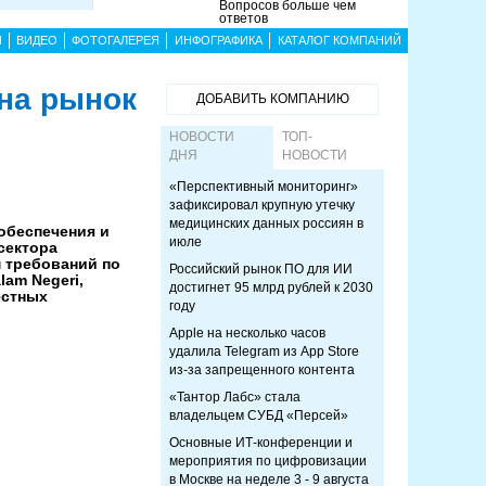
Вопросов больше чем
ответов
Ы
ВИДЕО
ФОТОГАЛЕРЕЯ
ИНФОГРАФИКА
КАТАЛОГ КОМПАНИЙ
 на рынок
ДОБАВИТЬ КОМПАНИЮ
НОВОСТИ
ТОП-
ДНЯ
НОВОСТИ
«Перспективный мониторинг»
зафиксировал крупную утечку
медицинских данных россиян в
обеспечения и
июле
сектора
 требований по
Российский рынок ПО для ИИ
am Negeri,
достигнет 95 млрд рублей к 2030
естных
году
Apple на несколько часов
удалила Telegram из App Store
из-за запрещенного контента
«Тантор Лабс» стала
владельцем СУБД «Персей»
Основные ИТ-конференции и
мероприятия по цифровизации
в Москве на неделе 3 - 9 августа