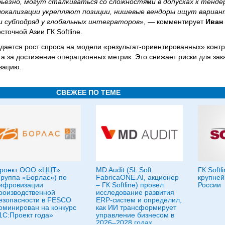
ьезно, могут сталкиваться со сложностями в допусках к тенде
 локализации укрепляют позиции, нишевые вендоры ищут вариан
и субподряд у глобальных интеграторов
», — комментирует
Иван
точной Азии ГК Softline.
дается рост спроса на модели «результат-ориентированных» контра
, а за достижение операционных метрик. Это снижает риски для за
зацию.
СВЕЖЕЕ ПО ТЕМЕ
роект ООО «ЦЦТ»
MD Audit (SL Soft
ГК Softl
Группа «Борлас») по
FabricaONE.AI, акционер
крупней
ифровизации
– ГК Softline) провел
России
роизводственной
исследование развития
езопасности в FESCO
ERP-систем и определил,
оминирован на конкурс
как ИИ трансформирует
1С:Проект года»
управление бизнесом в
2026–2028 годах