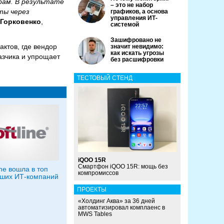
рам. В результате
– это не набор
ты через
графиков, а основа
управления ИТ-
 Горковенко
,
системой
Зашифровано не
ктов, где вендор
значит невидимо:
как искать угрозы
казчика и упрощает
без расшифровки
ТЕСТОВЫЙ СТЕНД
iQOO 15R
Смартфон iQOO 15R: мощь без
ine вошла в топ
компромиссов
ших ИТ-компаний
ПРОЕКТЫ
«Холдинг Аква» за 36 дней
автоматизировал комплаенс в
MWS Tables