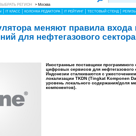
ВЫБРАТЬ РЕГИОН
> Москва
Ы
IT КЛАСС
КОЛОНКА РЕДАКТОРА
IT РЕЙТИНГ
ТЕСТОВЫЙ СТЕНД
РЕЛИЗ
улятора меняют правила входа
ий для нефтегазового сектора
Иностранные поставщики программного 
цифровых сервисов для нефтегазового 
Индонезии сталкиваются с ужесточением
локализации TKDN (Tingkat Komponen Dal
уровень локального содержания/доля м
компонентов).