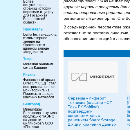
рассматривает TKDN не так сер
Более
полумиллиона
крупные игроки с ресурсами для
страниц истории
перевели в цифру
специализированные решения ил
для Госархива
региональный директор по Юго-Вос
Воронежской
области
В среднесрочной перспективе ожи
Ярославль
отвечает не за поставку лицензии
Lenta tech внедрила
компьютерное
обоснование инвестиций в локали
зрение на
Ярославском
шинном заводе
«Кордиант»
Тверь
МегаФон обновил
сеть в Кашине
Рязань
Финансовый архив
Directum СЭД+ стал
центром налогового
мониторинга на
Приокском заводе
цветных металлов
Серверы «Инферит
П
Техники» (кластер «СФ
(
Белгород
Тех» ГК Softline)
ц
Минцифры
подтвердили
п
Белгорода закупила
совместимость с
б
продукцию YADRO
решением Sharx Storage
н
на десятки
миллионов у ООО
2.x для хранения данных
«
«Пчелка»