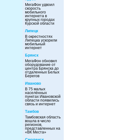
МегаФон удвоил
скорость
мобильного
интернета в
крупных городах
Курской области
Липецк
В окрестностях
Липецка ускорили
мобильный
интернет
Брянск
МегаФон обновил
оборудование от
центра Брянска до
отдаленных Белых
Берегов
Иваново
В 75 малых
населённых
пунктах Ивановской
области появились
связь и интернет
Тамбов
Тамбовская область
вошла в число
регионов,
представленных на
«ВК Места»
Смоленск