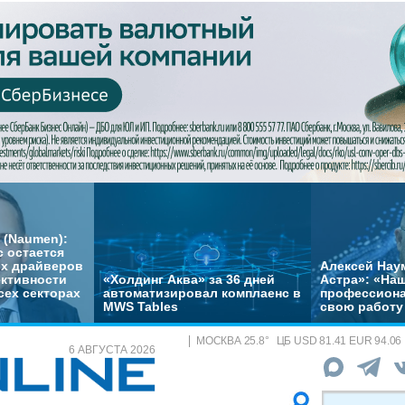
 (Naumen):
с остается
их драйверов
Алексей Нау
ктивности
«Холдинг Аква» за 36 дней
Астра»: «На
сех секторах
автоматизировал комплаенс в
профессиона
MWS Tables
свою работу 
МОСКВА
25.8
°
ЦБ
USD 81.41 EUR 94.06
6 АВГУСТА 2026