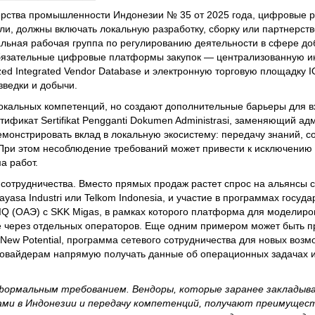
рства промышленности Индонезии № 35 от 2025 года, цифровые 
и, должны включать локальную разработку, сборку или партнерств
ьная рабочая группа по регулированию деятельности в сфере до
бязательные цифровые платформы закупок — централизованную и
ized Integrated Vendor Database и электронную торговую площадк
зведки и добычи.
окальных компетенций, но создают дополнительные барьеры для в
тификат Sertifikat Pengganti Dokumen Administrasi, заменяющий а
емонстрировать вклад в локальную экосистему: передачу знаний, 
 При этом несоблюдение требований может привести к исключению 
а работ.
сотрудничества. Вместо прямых продаж растет спрос на альянсы 
yasa Industri или Telkom Indonesia, и участие в программах госуд
IQ (ОАЭ) с SKK Migas, в рамках которого платформа для моделиро
не через отдельных операторов. Еще одним примером может быть п
r New Potential, программа сетевого сотрудничества для новых возм
овайдерам напрямую получать данные об операционных задачах и
ормальным требованием. Вендоры, которые заранее закладыв
ми в Индонезии и передачу компетенций, получают преимущест