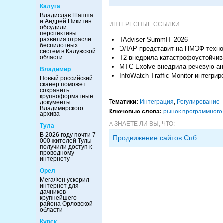
Калуга
Владислав Шапша
и Андрей Никитин
ИНТЕРЕСНЫЕ ССЫЛКИ
обсудили
перспективы
TAdviser SummIT 2026
развития отрасли
беспилотных
ЭЛАР представит на ПМЭФ технол
систем в Калужской
Т2 внедрила катастрофоустойчив
области
МТС Exolve внедрила речевую ан
Владимир
InfoWatch Traffic Monitor интегрир
Новый российский
сканер поможет
сохранить
крупноформатные
Тематики:
Интеграция
,
Регулирование
документы
Владимирского
Ключевые слова:
рынок программного
архива
А ЗНАЕТЕ ЛИ ВЫ, ЧТО:
Тула
В 2026 году почти 7
Продвижение сайтов Спб
000 жителей Тулы
получили доступ к
проводному
интернету
Орел
МегаФон ускорил
интернет для
дачников
крупнейшего
района Орловской
области
Курск