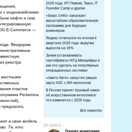
2026 года: ИТ-Пикник, Такси, IT
решения,
Founder Camp и другие
о с индонезийскими
«Бюро 1440» запускает
бычи нефти и газа
масштабную образовательную
нтегрированную
программу для будущих
у IOG E-Commerce —
инженеров
Яндекс отчитался по итогам II
квартала 2026 года: выручка
хода. Вендорам
выросла на 16%
дминистративные
Зачем устанавливать
совместную
сертификаты НУЦ Минцифры и
из реестра
как это сделать на популярных
операционных системах
с местными
«Авито Авто» запустил умную
арственных
карту АЗС с ИИ-прогнозом
вания пластов
В России принят базовый закон
рограмма Pertamina
об искусственном интеллекте:
ожностей),
что изменится с 2026 года
 предлагать
Все новости
ают в свою модель
ИТ-КЛАСС
во. Те, кто
Почему мониторинг