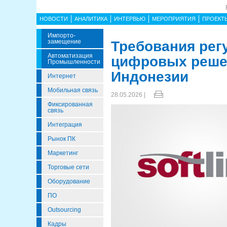
НОВОСТИ
АНАЛИТИКА
ИНТЕРВЬЮ
МЕРОПРИЯТИЯ
ПРОЕКТ
Импорто­
Замещение
Требования рег
Автоматизация
цифровых решен
Промышленности
Индонезии
Интернет
Мобильная связь
28.05.2026 |
Фиксированная
связь
Интеграция
Рынок ПК
Маркетинг
Торговые сети
Оборудование
ПО
Outsourcing
Кадры