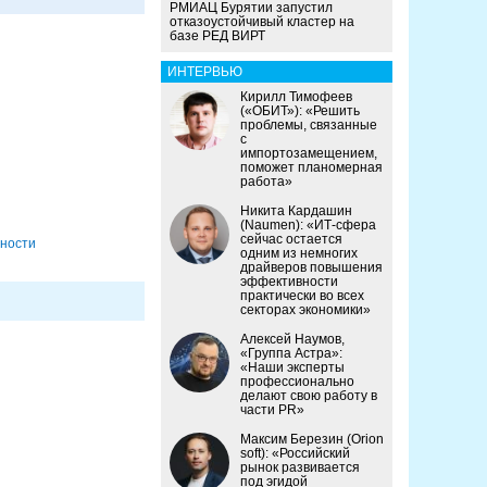
РМИАЦ Бурятии запустил
отказоустойчивый кластер на
базе РЕД ВИРТ
ИНТЕРВЬЮ
Кирилл Тимофеев
(«ОБИТ»): «Решить
проблемы, связанные
с
импортозамещением,
поможет планомерная
работа»
Никита Кардашин
(Naumen): «ИТ-сфера
сейчас остается
ности
одним из немногих
драйверов повышения
эффективности
практически во всех
секторах экономики»
Алексей Наумов,
«Группа Астра»:
«Наши эксперты
профессионально
делают свою работу в
части PR»
Максим Березин (Orion
soft): «Российский
рынок развивается
под эгидой