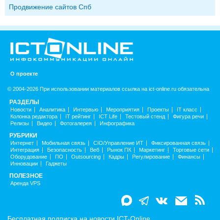
Продвижение сайтов Спб
О проекте
© 2004-2026 При использовании материалов ссылка на ict-online.ru обязательна
РАЗДЕЛЫ
Новости
Аналитика
Интервью
Мероприятия
Проекты
IT класс
Колонка редактора
IT рейтинг
ICT Life
Тестовый стенд
Фигура речи
Релизы
Видео
Фотогалерея
Инфографика
РУБРИКИ
Интернет
Мобильная связь
CIO/Управление ИТ
Фиксированная связь
Интеграция
Безопасность
Веб
Рынок ПК
Маркетинг
Торговые сети
Оборудование
ПО
Outsourcing
Кадры
Регулирование
Финансы
Инновации
Гаджеты
ПОЛЕЗНОЕ
Аренда VPS
Бесплатная подписка на новости ICT-Online