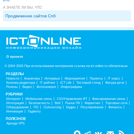
А ЗНАЕТЕ ЛИ ВЫ, ЧТО:
Продвижение сайтов Спб
О проекте
© 2004-2026 При использовании материалов ссылка на ict-online.ru обязательна
РАЗДЕЛЫ
Новости
Аналитика
Интервью
Мероприятия
Проекты
IT класс
Колонка редактора
IT рейтинг
ICT Life
Тестовый стенд
Фигура речи
Релизы
Видео
Фотогалерея
Инфографика
РУБРИКИ
Интернет
Мобильная связь
CIO/Управление ИТ
Фиксированная связь
Интеграция
Безопасность
Веб
Рынок ПК
Маркетинг
Торговые сети
Оборудование
ПО
Outsourcing
Кадры
Регулирование
Финансы
Инновации
Гаджеты
ПОЛЕЗНОЕ
Аренда VPS