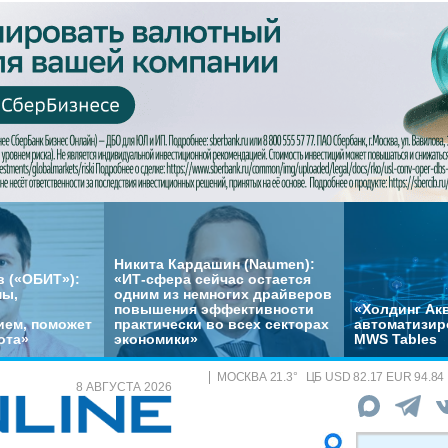
Никита Кардашин (Naumen):
 («ОБИТ»):
«ИТ-сфера сейчас остается
мы,
одним из немногих драйверов
повышения эффективности
«Холдинг Акв
ем, поможет
практически во всех секторах
автоматизир
ота»
экономики»
MWS Tables
МОСКВА
21.3
°
ЦБ
USD 82.17 EUR 94.84
8 АВГУСТА 2026