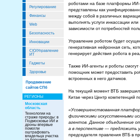
роботами на базе платформы ИИ-а
Регулирование
представлены как унифицированны
между собой в различных вариация
Финансы
выполнять услуги инкассации или 
Web
зависимости от потребностей пол
Безопасность
Управление роботом будет осущес
Инновации
генеративная нейронная сеть, кот
CIO/Управление
генерирует действия робота в ре
ИТ
Гаджеты
Также ИИ-агенты и роботы смогут
помощник может предоставить роб
Здоровье
встроенных в него датчиков.
Продвижение
сайтов СПб
На текущий момент ВТБ завершил 
РЕГИОНЫ
Китае через Центр компетенций п
Московская
область
«Усовершенствованная платфор
Технологии на
физическими искусственными ис
страже природы: в
Подмосковье ИИ и
агентов. Данное объединение о
дроны впервые
а в перспективе — предложить 
помогли
оштрафовать
председателя правления ВТБ в п
владельца участка
за борщевик