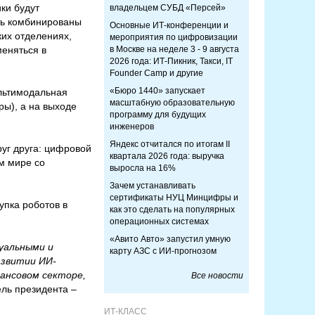
ки будут
владельцем СУБД «Персей»
ть комбинированы
Основные ИТ-конференции и
ких отделениях,
мероприятия по цифровизации
меняться в
в Москве на неделе 3 - 9 августа
2026 года: ИТ-Пикник, Такси, IT
Founder Camp и другие
«Бюро 1440» запускает
ультимодальная
масштабную образовательную
ры), а на выходе
программу для будущих
инженеров
Яндекс отчитался по итогам II
уг друга: цифровой
квартала 2026 года: выручка
м мире со
выросла на 16%
Зачем устанавливать
сертификаты НУЦ Минцифры и
упка роботов в
как это сделать на популярных
операционных системах
«Авито Авто» запустил умную
уальными и
карту АЗС с ИИ-прогнозом
азвитии ИИ-
ансовом секторе,
Все новости
ель президента –
ИТ-КЛАСС