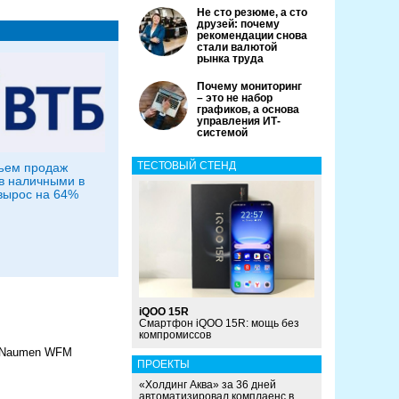
Не сто резюме, а сто
друзей: почему
рекомендации снова
стали валютой
рынка труда
Почему мониторинг
– это не набор
графиков, а основа
управления ИТ-
системой
ТЕСТОВЫЙ СТЕНД
ъем продаж
в наличными в
вырос на 64%
iQOO 15R
Смартфон iQOO 15R: мощь без
компромиссов
у Naumen WFM
ПРОЕКТЫ
«Холдинг Аква» за 36 дней
автоматизировал комплаенс в