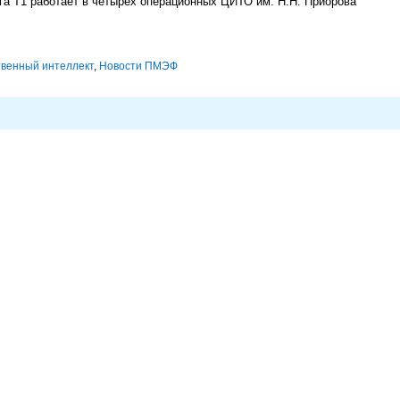
га Т1 работает в четырех операционных ЦИТО им. Н.Н. Приорова
твенный интеллект
,
Новости ПМЭФ