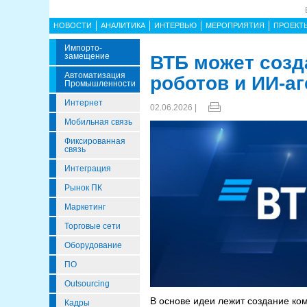
НОВОСТИ
АНАЛИТИКА
ИНТЕРВЬЮ
МЕРОПРИЯТИЯ
ПРОЕКТ
Импорто­
Замещение
ВТБ может созд
Автоматизация
роботов и ИИ-а
Промышленности
Интернет
02.06.2026 |
Мобильная связь
Фиксированная
связь
Интеграция
Рынок ПК
Маркетинг
Торговые сети
Оборудование
ПО
Outsourcing
В основе идеи лежит создание к
Кадры