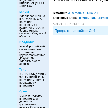
Голосовой ИИ-агент от ИТ-холдин
на десятки
миллионов у ООО
«Пчелка»
Калуга
Тематики:
Интеграция
,
Финансы
Владислав Шапша
Ключевые слова:
роботы
,
ВТБ
,
Искусс
и Андрей Никитин
обсудили
А ЗНАЕТЕ ЛИ ВЫ, ЧТО:
перспективы
развития отрасли
Продвижение сайтов Спб
беспилотных
систем в Калужской
области
Владимир
Новый российский
сканер поможет
сохранить
крупноформатные
документы
Владимирского
архива
Тула
В 2026 году почти 7
000 жителей Тулы
получили доступ к
проводному
интернету
Орел
МегаФон ускорил
интернет для
дачников
крупнейшего
района Орловской