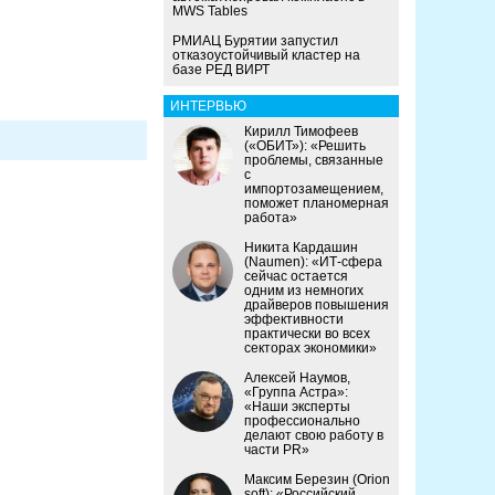
MWS Tables
РМИАЦ Бурятии запустил
отказоустойчивый кластер на
базе РЕД ВИРТ
ИНТЕРВЬЮ
Кирилл Тимофеев
(«ОБИТ»): «Решить
проблемы, связанные
с
импортозамещением,
поможет планомерная
работа»
Никита Кардашин
(Naumen): «ИТ-сфера
сейчас остается
одним из немногих
драйверов повышения
эффективности
практически во всех
секторах экономики»
Алексей Наумов,
«Группа Астра»:
«Наши эксперты
профессионально
делают свою работу в
части PR»
Максим Березин (Orion
soft): «Российский