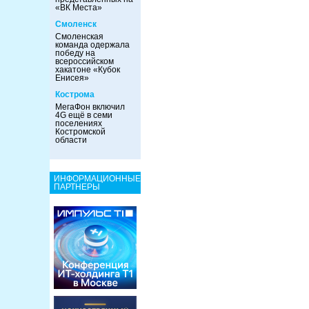
«ВК Места»
Смоленск
Смоленская
команда одержала
победу на
всероссийском
хакатоне «Кубок
Енисея»
Кострома
МегаФон включил
4G ещё в семи
поселениях
Костромской
области
ИНФОРМАЦИОННЫЕ
ПАРТНЕРЫ