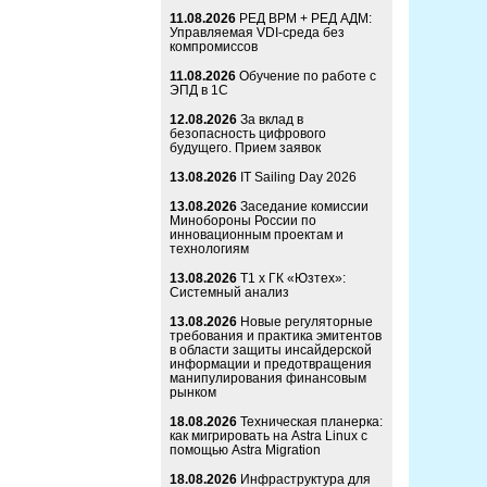
11.08.2026
РЕД ВРМ + РЕД АДМ:
Управляемая VDI-среда без
компромиссов
11.08.2026
Обучение по работе с
ЭПД в 1С
12.08.2026
За вклад в
безопасность цифрового
будущего. Прием заявок
13.08.2026
IT Sailing Day 2026
13.08.2026
Заседание комиссии
Минобороны России по
инновационным проектам и
технологиям
13.08.2026
Т1 x ГК «Юзтех»:
Системный анализ
13.08.2026
Новые регуляторные
требования и практика эмитентов
в области защиты инсайдерской
информации и предотвращения
манипулирования финансовым
рынком
18.08.2026
Техническая планерка:
как мигрировать на Astra Linux с
помощью Astra Migration
18.08.2026
Инфраструктура для