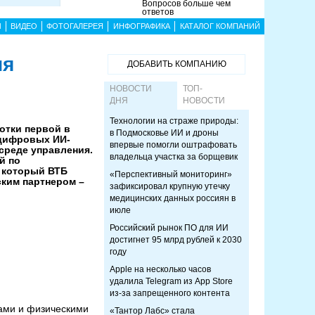
Вопросов больше чем
ответов
Ы
ВИДЕО
ФОТОГАЛЕРЕЯ
ИНФОГРАФИКА
КАТАЛОГ КОМПАНИЙ
ия
ДОБАВИТЬ КОМПАНИЮ
НОВОСТИ
ТОП-
ДНЯ
НОВОСТИ
Технологии на страже природы:
отки первой в
в Подмосковье ИИ и дроны
 цифровых ИИ-
впервые помогли оштрафовать
среде управления.
владельца участка за борщевик
й по
, который ВТБ
«Перспективный мониторинг»
ским партнером –
зафиксировал крупную утечку
медицинских данных россиян в
июле
Российский рынок ПО для ИИ
достигнет 95 млрд рублей к 2030
году
Apple на несколько часов
удалила Telegram из App Store
из-за запрещенного контента
ами и физическими
«Тантор Лабс» стала