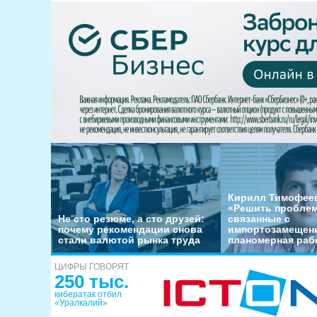
Кирилл Тимофеев
«Решить пробле
Не сто резюме, а сто друзей:
связанные с
почему рекомендации снова
импортозамещени
стали валютой рынка труда
планомерная раб
ЦИФРЫ ГОВОРЯТ
250 тыс.
кибератак отбил
«Уралкалий»