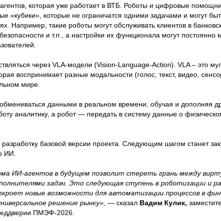
гентов, которая уже работает в ВТБ. Роботы и цифровые помощни
е «кубики», которые не ограничатся одними задачами и могут бы
х. Например, такие роботы могут обслуживать клиентов в банковс
безопасности и т.п., а настройки их функционала могут постоянно 
ьзователей.
твляться через VLA-модели (Vision-Language-Action). VLA – это м
орая воспринимает разные модальности (голос, текст, видео, сенсо
альном мире.
 обмениваться данными в реальном времени, обучая и дополняя др
оту аналитику, а робот — передать в систему данные о физическо
разработку базовой версии проекта. Следующим шагом станет зак
о ИИ.
ма ИИ-агентов в будущем позволит стереть грань между вирт
полнителями задач. Это следующая ступень в роботизации и р
ткроет новые возможности для автоматизации процессов в фин
универсальное решение рынку»,
— сказал
Вадим Кулик,
заместит
реддверии ПМЭФ-2026.