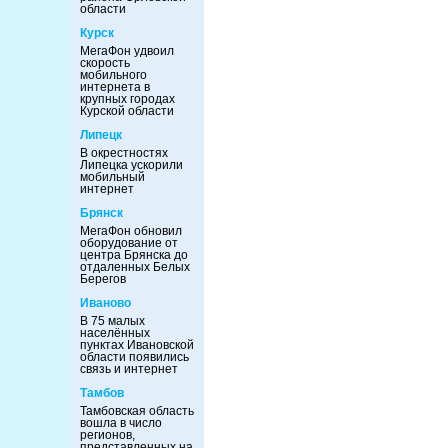
области
Курск
МегаФон удвоил
скорость
мобильного
интернета в
крупных городах
Курской области
Липецк
В окрестностях
Липецка ускорили
мобильный
интернет
Брянск
МегаФон обновил
оборудование от
центра Брянска до
отдаленных Белых
Берегов
Иваново
В 75 малых
населённых
пунктах Ивановской
области появились
связь и интернет
Тамбов
Тамбовская область
вошла в число
регионов,
представленных на