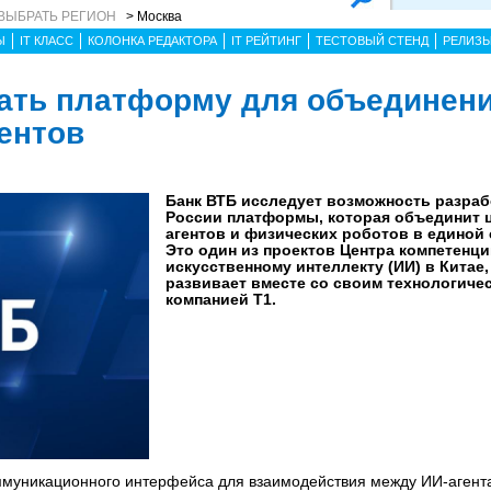
ВЫБРАТЬ РЕГИОН
> Москва
Ы
IT КЛАСС
КОЛОНКА РЕДАКТОРА
IT РЕЙТИНГ
ТЕСТОВЫЙ СТЕНД
РЕЛИЗ
ать платформу для объединен
гентов
Банк ВТБ исследует возможность разраб
России платформы, которая объединит
агентов и физических роботов в единой 
Это один из проектов Центра компетенци
искусственному интеллекту (ИИ) в Китае
развивает вместе со своим технологиче
компанией Т1.
оммуникационного интерфейса для взаимодействия между ИИ-агент