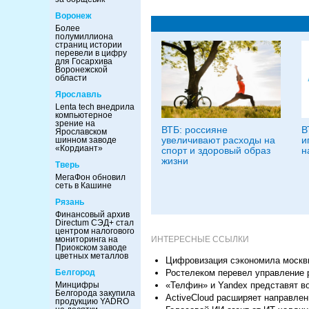
Воронеж
Более
полумиллиона
страниц истории
перевели в цифру
для Госархива
Воронежской
области
Ярославль
Lenta tech внедрила
компьютерное
зрение на
ВТБ: россияне
В
Ярославском
увеличивают расходы на
и
шинном заводе
«Кордиант»
спорт и здоровый образ
н
жизни
Тверь
МегаФон обновил
сеть в Кашине
Рязань
Финансовый архив
Directum СЭД+ стал
центром налогового
ИНТЕРЕСНЫЕ ССЫЛКИ
мониторинга на
Приокском заводе
цветных металлов
Цифровизация сэкономила москв
Ростелеком перевел управление 
Белгород
«Телфин» и Yandex представят в
Минцифры
Белгорода закупила
ActiveCloud расширяет направлен
продукцию YADRO