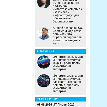
рынок развивается
под эгидой
импортозамещения и
«закрытия»
инфраструктур для
обеспечения
безопасности»
Андрей Козлов («ЭОС
Софт»): «Надо четко
понимать, что
обратной дороги для
импортозамещения
нет»
АНАЛИТИКА
Импортонезависимая
ИТ-инфраструктура:
мифы и реальность,
комментарии
экспертов
Импортонезависимая
ИТ-инфраструктура:
сложности создания,
решения, прогнозы,
комментарии
экспертов
МЕРОПРИЯТИЯ
08.08.2026
ИТ-Пикник 2026