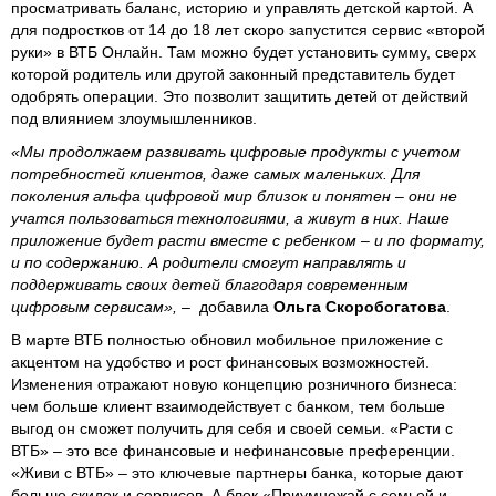
просматривать баланс, историю и управлять детской картой. А
для подростков от 14 до 18 лет скоро запустится сервис «второй
руки» в ВТБ Онлайн. Там можно будет установить сумму, сверх
которой родитель или другой законный представитель будет
одобрять операции. Это позволит защитить детей от действий
под влиянием злоумышленников.
«Мы продолжаем развивать цифровые продукты с учетом
потребностей клиентов, даже самых маленьких. Для
поколения альфа цифровой мир близок и понятен – они не
учатся пользоваться технологиями, а живут в них. Наше
приложение будет расти вместе с ребенком – и по формату,
и по содержанию. А родители смогут направлять и
поддерживать своих детей благодаря современным
цифровым сервисам»,
– добавила
Ольга Скоробогатова
.
В марте ВТБ полностью обновил мобильное приложение с
акцентом на удобство и рост финансовых возможностей.
Изменения отражают новую концепцию розничного бизнеса:
чем больше клиент взаимодействует с банком, тем больше
выгод он сможет получить для себя и своей семьи. «Расти с
ВТБ» – это все финансовые и нефинансовые преференции.
«Живи с ВТБ» – это ключевые партнеры банка, которые дают
больше скидок и сервисов. А блок «Приумножай с семьей и