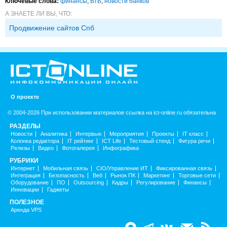
Ключевые слова:
финансы
,
ВТБ
,
новости банков
А ЗНАЕТЕ ЛИ ВЫ, ЧТО:
Продвижение сайтов Спб
О проекте
© 2004-2026 При использовании материалов ссылка на ict-online.ru обязательна
РАЗДЕЛЫ
Новости
Аналитика
Интервью
Мероприятия
Проекты
IT класс
Колонка редактора
IT рейтинг
ICT Life
Тестовый стенд
Фигура речи
Релизы
Видео
Фотогалерея
Инфографика
РУБРИКИ
Интернет
Мобильная связь
CIO/Управление ИТ
Фиксированная связь
Интеграция
Безопасность
Веб
Рынок ПК
Маркетинг
Торговые сети
Оборудование
ПО
Outsourcing
Кадры
Регулирование
Финансы
Инновации
Гаджеты
ПОЛЕЗНОЕ
Аренда VPS