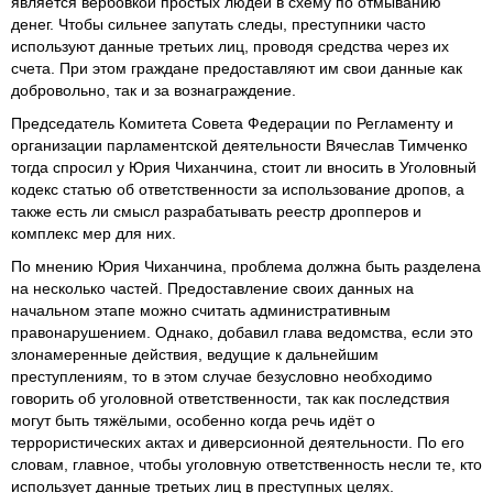
является вербовкой простых людей в схему по отмыванию
денег. Чтобы сильнее запутать следы, преступники часто
используют данные третьих лиц, проводя средства через их
счета. При этом граждане предоставляют им свои данные как
добровольно, так и за вознаграждение.
Председатель Комитета Совета Федерации по Регламенту и
организации парламентской деятельности Вячеслав Тимченко
тогда спросил у Юрия Чиханчина, стоит ли вносить в Уголовный
кодекс статью об ответственности за использование дропов, а
также есть ли смысл разрабатывать реестр дропперов и
комплекс мер для них.
По мнению Юрия Чиханчина, проблема должна быть разделена
на несколько частей. Предоставление своих данных на
начальном этапе можно считать административным
правонарушением. Однако, добавил глава ведомства, если это
злонамеренные действия, ведущие к дальнейшим
преступлениям, то в этом случае безусловно необходимо
говорить об уголовной ответственности, так как последствия
могут быть тяжёлыми, особенно когда речь идёт о
террористических актах и диверсионной деятельности. По его
словам, главное, чтобы уголовную ответственность несли те, кто
использует данные третьих лиц в преступных целях.