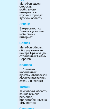
МегаФон удвоил
скорость
мобильного
интернета в
крупных городах
Курской области
Липецк
В окрестностях
Липецка ускорили
мобильный
интернет
Брянск
МегаФон обновил
оборудование от
центра Брянска до
отдаленных Белых
Берегов
Иваново
В 75 малых
населённых
пунктах Ивановской
области появились
связь и интернет
Тамбов
Тамбовская область
вошла в число
регионов,
представленных на
«ВК Места»
Смоленск