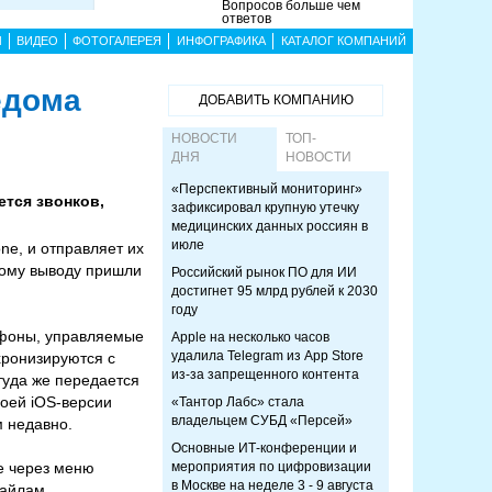
Вопросов больше чем
ответов
Ы
ВИДЕО
ФОТОГАЛЕРЕЯ
ИНФОГРАФИКА
КАТАЛОГ КОМПАНИЙ
едома
ДОБАВИТЬ КОМПАНИЮ
НОВОСТИ
ТОП-
ДНЯ
НОВОСТИ
«Перспективный мониторинг»
ется звонков,
зафиксировал крупную утечку
медицинских данных россиян в
июле
ne, и отправляет их
кому выводу пришли
Российский рынок ПО для ИИ
достигнет 95 млрд рублей к 2030
году
тфоны, управляемые
Apple на несколько часов
удалила Telegram из App Store
хронизируются с
из-за запрещенного контента
туда же передается
воей iOS-версии
«Тантор Лабс» стала
владельцем СУБД «Персей»
м недавно.
Основные ИТ-конференции и
e через меню
мероприятия по цифровизации
в Москве на неделе 3 - 9 августа
файлам,