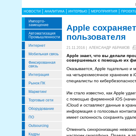
НОВОСТИ
АНАЛИТИКА
ИНТЕРВЬЮ
МЕРОПРИЯТИЯ
ПРОЕКТ
Импорто­
Замещение
Apple сохраняет
Автоматизация
пользователя
Промышленности
Интернет
21.11.2016 |
АЛЕКСАНДР АБРАМОВ
Мобильная связь
Apple знает, что вы делали про
совершенных с помощью их фи
Фиксированная
связь
Оказывается, Apple тщательно и 
на четырехмесячное хранение в i
Интеграция
специалисты по кибербезопасности
Рынок ПК
Маркетинг
Им стало известно, как Apple уд
с помощью фирменной iOS (начина
Торговые сети
iCloud и оставляют данные в хра
Оборудование
информация о голосовых контактах
имеет склонность сохранять удале
ПО
Outsourcing
Отменить синхронизацию невозмож
Кадры
настроек смартфона. Правда, в эт