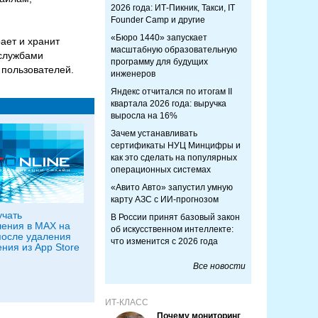
2026 года: ИТ-Пикник, Такси, IT
Founder Camp и другие
«Бюро 1440» запускает
ает и хранит
масштабную образовательную
цслужбами
программу для будущих
 пользователей.
инженеров
Яндекс отчитался по итогам II
квартала 2026 года: выручка
выросла на 16%
Зачем устанавливать
сертификаты НУЦ Минцифры и
как это сделать на популярных
операционных системах
«Авито Авто» запустил умную
карту АЗС с ИИ-прогнозом
учать
В России принят базовый закон
ения в MAX на
об искусственном интеллекте:
после удаления
что изменится с 2026 года
ния из App Store
Все новости
ИТ-КЛАСС
Почему мониторинг