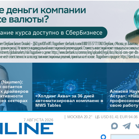
 (Naumen):
с остается
их драйверов
Алексей Нау
ктивности
«Холдинг Аква» за 36 дней
Астра»: «На
сех секторах
автоматизировал комплаенс в
профессиона
MWS Tables
свою работу 
МОСКВА
20.2
°
ЦБ
USD 81.41 EUR 94.06
7 АВГУСТА 2026