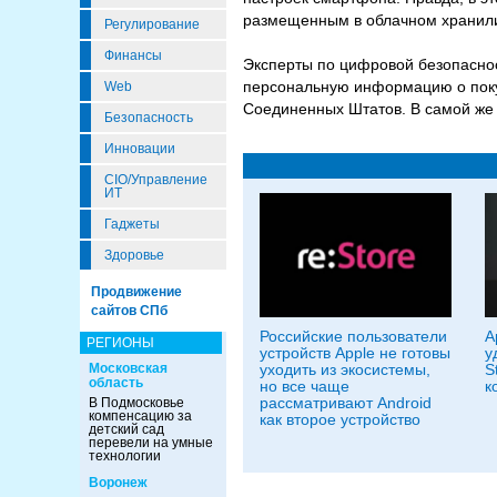
размещенным в облачном хранили
Регулирование
Финансы
Эксперты по цифровой безопасност
персональную информацию о покуп
Web
Соединенных Штатов. В самой же 
Безопасность
Инновации
CIO/Управление
ИТ
Гаджеты
Здоровье
Продвижение
сайтов СПб
Российские пользователи
A
РЕГИОНЫ
устройств Apple не готовы
у
Московская
уходить из экосистемы,
S
область
но все чаще
к
рассматривают Android
В Подмосковье
компенсацию за
как второе устройство
детский сад
перевели на умные
технологии
Воронеж