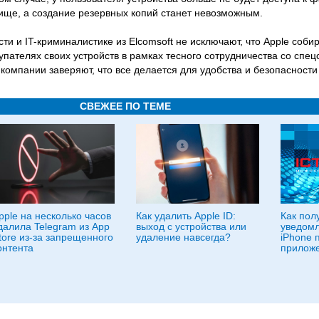
ще, а создание резервных копий станет невозможным.
и и IT-криминалистике из Elcomsoft не исключают, что Apple собир
ателях своих устройств в рамках тесного сотрудничества со спе
компании заверяют, что все делается для удобства и безопасности
СВЕЖЕЕ ПО ТЕМЕ
pple на несколько часов
Как удалить Apple ID:
Как пол
далила Telegram из App
выход с устройства или
уведомл
tore из-за запрещенного
удаление навсегда?
iPhone 
онтента
приложе