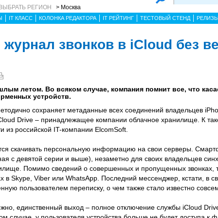
ВЫБРАТЬ РЕГИОН
> Москва
Ы
IT КЛАСС
КОЛОНКА РЕДАКТОРА
IT РЕЙТИНГ
ТЕСТОВЫЙ СТЕНД
РЕЛИЗ
 журнал звонков в iCloud без в
шлым летом. Во всяком случае, компания помнит все, что каса
рменных устройств.
методично сохраняет метаданные всех соединений владельцев iPho
Cloud Drive – принадлежащее компании облачное хранилище. К та
 из российской IT-компании ElcomSoft.
ается скачивать персональную информацию на свои серверы. Смар
я с девятой серии и выше), незаметно для своих владельцев син
нилище. Помимо сведений о совершенных и пропущенных звонках, 
 в Skype, Viber или WhatsApp. Последний мессенджер, кстати, в с
нную пользователем переписку, о чем также стало известно совсе
но, единственный выход – полное отключение службы iCloud Driv
ом случае, у пользователя устройства больше не будет доступа к 