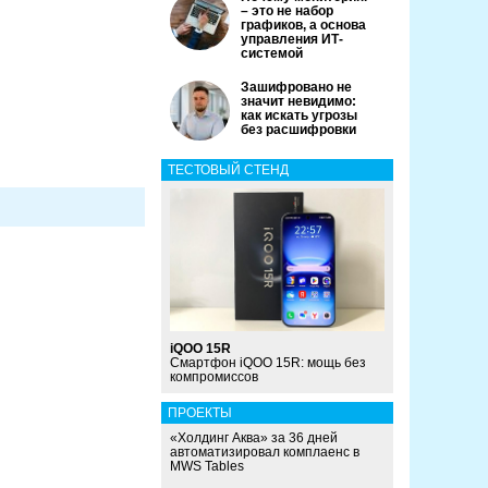
– это не набор
графиков, а основа
управления ИТ-
системой
Зашифровано не
значит невидимо:
как искать угрозы
без расшифровки
ТЕСТОВЫЙ СТЕНД
iQOO 15R
Смартфон iQOO 15R: мощь без
компромиссов
ПРОЕКТЫ
«Холдинг Аква» за 36 дней
автоматизировал комплаенс в
MWS Tables