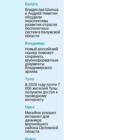
Калуга
Владислав Шапша
и Андрей Никитин
обсудили
перспективы
развития отрасли
беспилотных
систем в Калужской
области
Владимир
Новый российский
сканер поможет
сохранить
крупноформатные
документы
Владимирского
архива
Тула
В 2026 году почти 7
000 жителей Тулы
получили доступ к
проводному
интернету
Орел
МегаФон ускорил
интернет для
дачников
крупнейшего
района Орловской
области
Курск