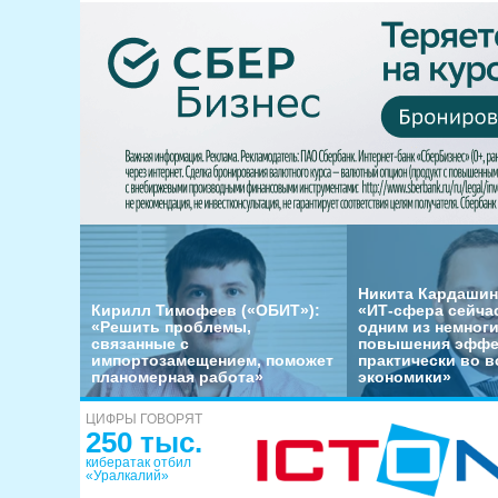
Никита Кардашин
Кирилл Тимофеев («ОБИТ»):
«ИТ-сфера сейча
«Решить проблемы,
одним из немног
связанные с
повышения эффе
импортозамещением, поможет
практически во в
планомерная работа»
экономики»
ЦИФРЫ ГОВОРЯТ
250 тыс.
кибератак отбил
«Уралкалий»