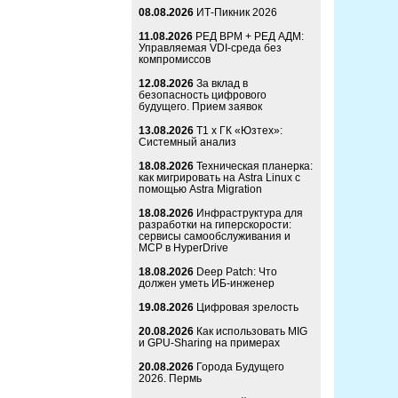
08.08.2026
ИТ-Пикник 2026
11.08.2026
РЕД ВРМ + РЕД АДМ:
Управляемая VDI-среда без
компромиссов
12.08.2026
За вклад в
безопасность цифрового
будущего. Прием заявок
13.08.2026
Т1 x ГК «Юзтех»:
Системный анализ
18.08.2026
Техническая планерка:
как мигрировать на Astra Linux с
помощью Astra Migration
18.08.2026
Инфраструктура для
разработки на гиперскорости:
сервисы самообслуживания и
MCP в HyperDrive
18.08.2026
Deep Patch: Что
должен уметь ИБ-инженер
19.08.2026
Цифровая зрелость
20.08.2026
Как использовать MIG
и GPU-Sharing на примерах
20.08.2026
Города Будущего
2026. Пермь