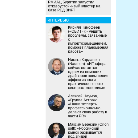
РМИАЦ Бурятии запустил
отказоустойчивый кластер на
базе РЕД ВИРТ
ИНТЕРВЬЮ
Кирилл Тимофеев
(«ОБИТ»): «Решить
проблемы, связанные
с
импортозамещением,
поможет планомерная
работа»
Никита Кардашин
(Naumen): «ИТ-сфера
сейчас остается
одним из немногих
драйверов повышения
эффективности
практически во всех
секторах экономики»
Алексей Наумов,
«Группа Астра»:
«Наши эксперты
профессионально
делают свою работу в
части PR»
Максим Березин (Orion
soft): «Российский
рынок развивается
под эгидой