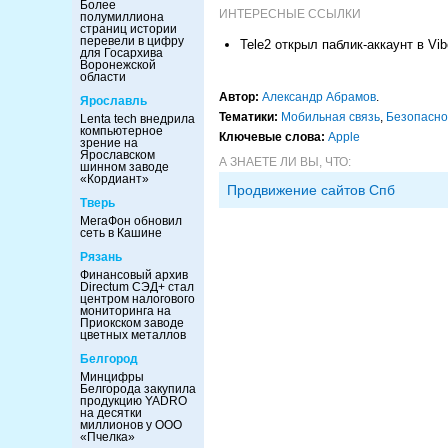
Более
ИНТЕРЕСНЫЕ ССЫЛКИ
полумиллиона
страниц истории
перевели в цифру
Tele2 открыл паблик-аккаунт в Vib
для Госархива
Воронежской
области
Автор:
Александр Абрамов
.
Ярославль
Тематики:
Мобильная связь
,
Безопасно
Lenta tech внедрила
компьютерное
Ключевые слова:
Apple
зрение на
Ярославском
А ЗНАЕТЕ ЛИ ВЫ, ЧТО:
шинном заводе
«Кордиант»
Продвижение сайтов Спб
Тверь
МегаФон обновил
сеть в Кашине
Рязань
Финансовый архив
Directum СЭД+ стал
центром налогового
мониторинга на
Приокском заводе
цветных металлов
Белгород
Минцифры
Белгорода закупила
продукцию YADRO
на десятки
миллионов у ООО
«Пчелка»