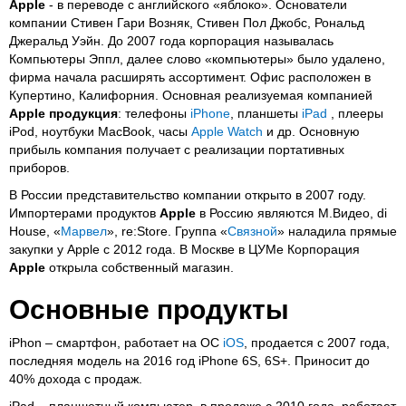
Apple
- в переводе с английского «яблоко». Основатели
компании Стивен Гари Возняк, Стивен Пол Джобс, Рональд
Джеральд Уэйн. До 2007 года корпорация называлась
Компьютеры Эппл, далее слово «компьютеры» было удалено,
фирма начала расширять ассортимент. Офис расположен в
Купертино, Калифорния. Основная реализуемая компанией
Apple продукция
: телефоны
iPhone
, планшеты
iPad
, плееры
iPod, ноутбуки MacBook, часы
Apple Watch
и др. Основную
прибыль компания получает с реализации портативных
приборов.
В России представительство компании открыто в 2007 году.
Импортерами продуктов
Apple
в Россию являются М.Видео, di
House, «
Марвел
», re:Store. Группа «
Связной
» наладила прямые
закупки у Apple с 2012 года. В Москве в ЦУМе Корпорация
Apple
открыла собственный магазин.
Основные продукты
iPhon – смартфон, работает на ОС
iOS
, продается с 2007 года,
последняя модель на 2016 год iPhone 6S, 6S+. Приносит до
40% дохода с продаж.
iPad – планшетный компьютер, в продаже с 2010 года, работает