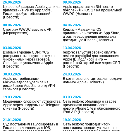
26.06.2026
09.06.2026
Цифровой разрыв: Apple удалила
Apple представила Siri нового
приложения VK из App Store,
поколения и iOS 27 на прощальной
Россия требует объяснений
WWDC
(Новости)
(Новости)
08.06.2026
04.06.2026
Смотрим WWDC вместе с VK
Кризис «Макса» на iOS:
(Мероприятия)
приложение исчезло из App Store,
а push-уведомления перестали
доходить до iPhone
(Новости)
03.06.2026
13.04.2026
Взлом на уровне CDN: ФСБ
restore: запустил сервис оплаты
раскрыла тотальную слежку за
restore:pay.digital для пополнения
чиновниками через сервера
Apple ID, подписок и игр —
Cloudflare и уязвимости Apple
российской картой или через СБП
(Новости)
(Новости)
30.03.2026
24.03.2026
Apple по требованию
В сети restore: стартовали продажи
Роскомнадзора удалила из
новинок Apple
(Новости)
российского App Store ряд VPN-
сервисов
(Новости)
19.03.2026
03.03.2026
Мошенники блокируют устройства
Сеть restore: объявила о старте
Apple через поддельные Telegram-
предзаказа новинок Apple —
клиенты
(Новости)
нового iPhone 17e и обновленного
iPad AIR
(Новости)
21.01.2026
19.01.2026
Суд постановил заблокировать в
Сеть restore: подводит итоги
России приложение для iOS,
новогодних продаж: увеличение