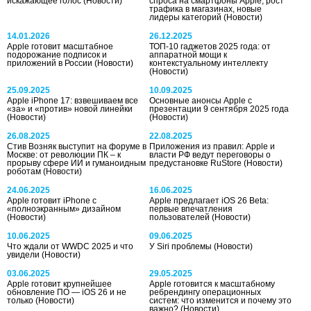
искажающее голос
(Новости)
спроса на смартфоны Apple, рост
трафика в магазинах, новые
лидеры категорий
(Новости)
14.01.2026
26.12.2025
Apple готовит масштабное
ТОП-10 гаджетов 2025 года: от
подорожание подписок и
аппаратной мощи к
приложений в России
(Новости)
контекстуальному интеллекту
(Новости)
25.09.2025
10.09.2025
Apple iPhone 17: взвешиваем все
Основные анонсы Apple с
«за» и «против» новой линейки
презентации 9 сентября 2025 года
(Новости)
(Новости)
26.08.2025
22.08.2025
Стив Возняк выступит на форуме в
Приложения из правил: Apple и
Москве: от революции ПК – к
власти РФ ведут переговоры о
прорыву сфере ИИ и гуманоидным
предустановке RuStore
(Новости)
роботам
(Новости)
24.06.2025
16.06.2025
Apple готовит iPhone с
Apple предлагает iOS 26 Beta:
«полноэкранным» дизайном
первые впечатления
(Новости)
пользователей
(Новости)
10.06.2025
09.06.2025
Что ждали от WWDC 2025 и что
У Siri проблемы
(Новости)
увидели
(Новости)
03.06.2025
29.05.2025
Apple готовит крупнейшее
Apple готовится к масштабному
обновление ПО — iOS 26 и не
ребрендингу операционных
только
(Новости)
систем: что изменится и почему это
важно?
(Новости)