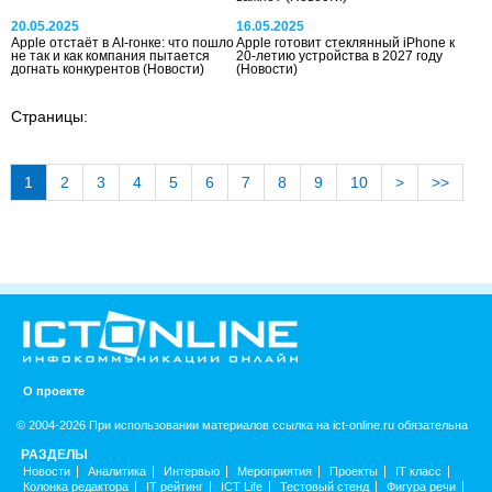
20.05.2025
16.05.2025
Apple отстаёт в AI-гонке: что пошло
Apple готовит стеклянный iPhone к
не так и как компания пытается
20-летию устройства в 2027 году
догнать конкурентов
(Новости)
(Новости)
Страницы:
1
2
3
4
5
6
7
8
9
10
>
>>
О проекте
© 2004-2026 При использовании материалов ссылка на ict-online.ru обязательна
РАЗДЕЛЫ
Новости
Аналитика
Интервью
Мероприятия
Проекты
IT класс
Колонка редактора
IT рейтинг
ICT Life
Тестовый стенд
Фигура речи