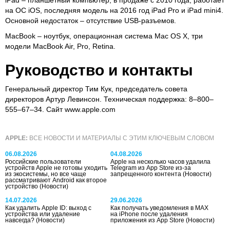
на ОС iOS, последняя модель на 2016 год iPad Pro и iPad mini4.
Основной недостаток – отсутствие USB-разъемов.
MacBook – ноутбук, операционная система Mac OS X, три
модели MacBook Air, Pro, Retina.
Руководство и контакты
Генеральный директор Тим Кук, председатель совета
директоров Артур Левинсон. Техническая поддержка: 8–800–
555–67–34. Сайт www.apple.com
APPLE:
ВСЕ НОВОСТИ И МАТЕРИАЛЫ С ЭТИМ КЛЮЧЕВЫМ СЛОВОМ
06.08.2026
04.08.2026
Российские пользователи
Apple на несколько часов удалила
устройств Apple не готовы уходить
Telegram из App Store из-за
из экосистемы, но все чаще
запрещенного контента
(Новости)
рассматривают Android как второе
устройство
(Новости)
14.07.2026
29.06.2026
Как удалить Apple ID: выход с
Как получать уведомления в MAX
устройства или удаление
на iPhone после удаления
навсегда?
(Новости)
приложения из App Store
(Новости)