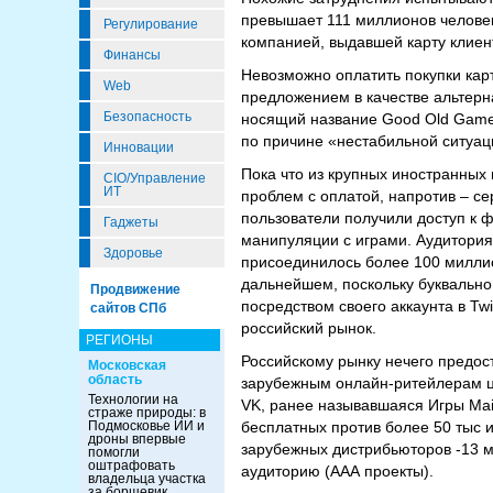
превышает 111 миллионов человек
Регулирование
компанией, выдавшей карту клиен
Финансы
Невозможно оплатить покупки карт
Web
предложением в качестве альтерн
Безопасность
носящий название Good Old Games
по причине «нестабильной ситуац
Инновации
Пока что из крупных иностранных 
CIO/Управление
ИТ
проблем с оплатой, напротив – с
пользователи получили доступ к 
Гаджеты
манипуляции с играми. Аудитория 
Здоровье
присоединилось более 100 миллио
дальнейшем, поскольку буквальн
Продвижение
посредством своего аккаунта в T
сайтов СПб
российский рынок.
РЕГИОНЫ
Российскому рынку нечего предос
Московская
область
зарубежным онлайн-ритейлерам ц
Технологии на
VK, ранее называвшаяся Игры Mail.
страже природы: в
Подмосковье ИИ и
бесплатных против более 50 тыс 
дроны впервые
зарубежных дистрибьюторов -13 м
помогли
оштрафовать
аудиторию (ААА проекты).
владельца участка
за борщевик