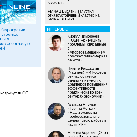
MWS Tables
РМИАЦ Бурятии запустил
отказоустойчивый кластер на
базе РЕД ВИРТ
 бюрократии —
ИНТЕРВЬЮ
 стройка:
Кирилл Тимофеев
ны в
(«ОБИТ»): «Решить
овье согласуют
проблемы, связанные
ней
с
импортозамещением,
поможет планомерная
работа»
Никита Кардашин
(Naumen): «ИТ-сфера
сейчас остается
одним из немногих
драйверов повышения
эффективности
практически во всех
дистрибутив ОС
секторах экономики»
Алексей Наумов,
«Группа Астра»:
«Наши эксперты
профессионально
делают свою работу в
части PR»
Максим Березин (Orion
soft): «Российский