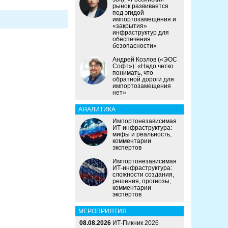
рынок развивается
под эгидой
импортозамещения и
«закрытия»
инфраструктур для
обеспечения
безопасности»
Андрей Козлов («ЭОС
Софт»): «Надо четко
понимать, что
обратной дороги для
импортозамещения
нет»
АНАЛИТИКА
Импортонезависимая
ИТ-инфраструктура:
мифы и реальность,
комментарии
экспертов
Импортонезависимая
ИТ-инфраструктура:
сложности создания,
решения, прогнозы,
комментарии
экспертов
МЕРОПРИЯТИЯ
08.08.2026
ИТ-Пикник 2026