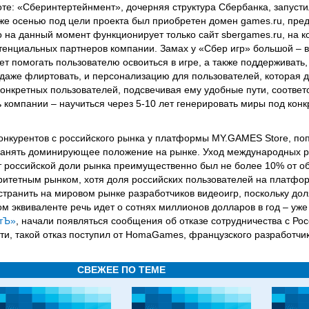
оте: «Сберинтертейнмент», дочерняя структура Сбербанка, запуст
Уже осенью под цели проекта был приобретен домен games.ru, пр
о на данный момент функционирует только сайт sbergames.ru, на 
нциальных партнеров компании. Замах у «Сбер игр» большой – в 
т помогать пользователю освоиться в игре, а также поддерживать,
 даже флиртовать, и персонализацию для пользователей, которая 
конкретных пользователей, подсвечивая ему удобные пути, соотве
 компании – научиться через 5-10 лет генерировать миры под кон
конкурентов с российского рынка у платформы MY.GAMES Store, по
ы занять доминирующее положение на рынке. Уход международных р
от российской доли рынка преимущественно был не более 10% от о
ритетным рынком, хотя доля российских пользователей на платфор
устранить на мировом рынке разработчиков видеоигр, поскольку дол
ом эквиваленте речь идет о сотнях миллионов долларов в год – уже
тЪ»
, начали появляться сообщения об отказе сотрудничества с Ро
ти, такой отказ поступил от HomaGames, французского разработчик
СВЕЖЕЕ ПО ТЕМЕ