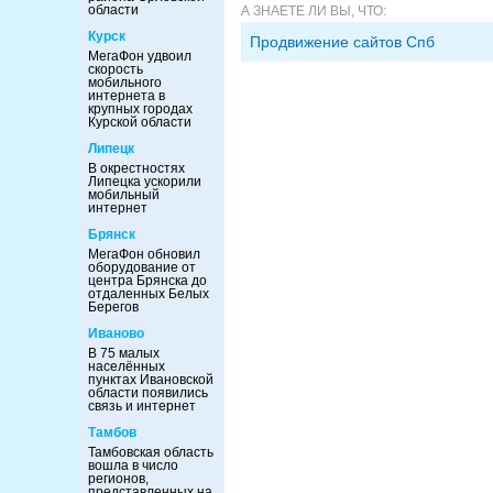
области
А ЗНАЕТЕ ЛИ ВЫ, ЧТО:
Курск
Продвижение сайтов Спб
МегаФон удвоил
скорость
мобильного
интернета в
крупных городах
Курской области
Липецк
В окрестностях
Липецка ускорили
мобильный
интернет
Брянск
МегаФон обновил
оборудование от
центра Брянска до
отдаленных Белых
Берегов
Иваново
В 75 малых
населённых
пунктах Ивановской
области появились
связь и интернет
Тамбов
Тамбовская область
вошла в число
регионов,
представленных на