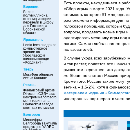
Есть проекты, находящиеся в раб
Воронеж
«Сбер игры» в марте 2021 года. 
Более
стоимость которого $1 млн, однак
полумиллиона
страниц истории
расположена информация для поте
перевели в цифру
для Госархива
голосовой помощник, который буде
Воронежской
вопросы, продавать новые игры и
области
адаптировать механику игры под 
Ярославль
логике. Самая глобальная же цель
Lenta tech внедрила
компьютерное
пользователей.
зрение на
Ярославском
В случае ухода всех зарубежных 
шинном заводе
«Кордиант»
и так растет, появятся все шанс
Тверь
рынка тем вероятнее, что доход 
МегаФон обновил
же Steam не считает Россию прио
сеть в Кашине
Кроме того, Россию так же могут 
Рязань
велика – 1,5-2%, хотя в финансов
Финансовый архив
материалам издания «Коммерсан
Directum СЭД+ стал
центром налогового
иностранных партнеров: в частнос
мониторинга на
Приокском заводе
цветных металлов
Белгород
Минцифры
Белгорода закупила
продукцию YADRO