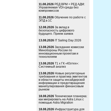
11.08.2026
РЕД ВРМ + РЕД АДМ:
Управляемая VDI-среда без
компромиссов
11.08.2026
Обучение по работе с
ЭПД в 1С
12.08.2026
За вклад в
безопасность цифрового
будущего. Прием заявок
13.08.2026
IT Sailing Day 2026
13.08.2026
Заседание комиссии
Минобороны России по
инновационным проектам и
технологиям
13.08.2026
Т1 x ГК «Юзтех»:
Системный анализ
13.08.2026
Новые регуляторные
требования и практика эмитентов
в области защиты инсайдерской
информации и предотвращения
манипулирования финансовым
рынком
18.08.2026
Техническая планерка:
как мигрировать на Astra Linux с
помощью Astra Migration
18.08.2026
Инфраструктура для