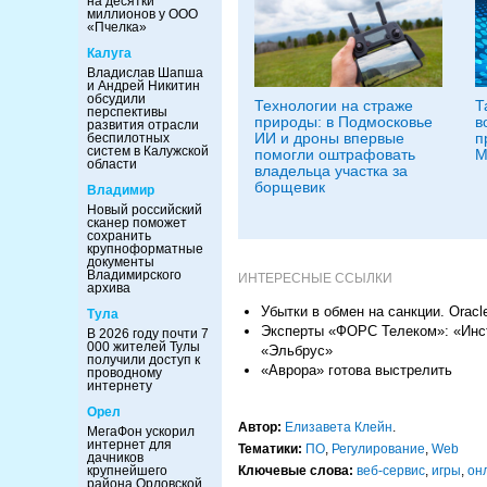
на десятки
миллионов у ООО
«Пчелка»
Калуга
Владислав Шапша
и Андрей Никитин
обсудили
Технологии на страже
Т
перспективы
природы: в Подмосковье
в
развития отрасли
ИИ и дроны впервые
п
беспилотных
систем в Калужской
помогли оштрафовать
М
области
владельца участка за
борщевик
Владимир
Новый российский
сканер поможет
сохранить
крупноформатные
документы
Владимирского
ИНТЕРЕСНЫЕ ССЫЛКИ
архива
Убытки в обмен на санкции. Orac
Тула
Эксперты «ФОРС Телеком»: «Инст
В 2026 году почти 7
000 жителей Тулы
«Эльбрус»
получили доступ к
«Аврора» готова выстрелить
проводному
интернету
Орел
Автор:
Елизавета Клейн
.
МегаФон ускорил
интернет для
Тематики:
ПО
,
Регулирование
,
Web
дачников
крупнейшего
Ключевые слова:
веб-сервис
,
игры
,
он
района Орловской