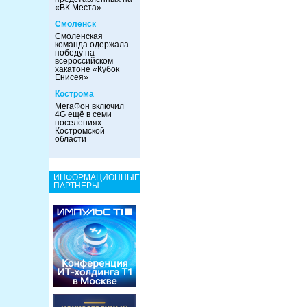
«ВК Места»
Смоленск
Смоленская
команда одержала
победу на
всероссийском
хакатоне «Кубок
Енисея»
Кострома
МегаФон включил
4G ещё в семи
поселениях
Костромской
области
ИНФОРМАЦИОННЫЕ
ПАРТНЕРЫ