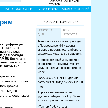
Вопросов больше чем
ответов
Ы
ВИДЕО
ФОТОГАЛЕРЕЯ
ИНФОГРАФИКА
КАТАЛОГ КОМПАНИЙ
ерам
ДОБАВИТЬ КОМПАНИЮ
НОВОСТИ
ТОП-
ДНЯ
НОВОСТИ
Технологии на страже природы:
щих цифровую
в Подмосковье ИИ и дроны
 Украины к
впервые помогли оштрафовать
ими картами
владельца участка за борщевик
в для обхода
MES Store, а в
«Перспективный мониторинг»
ежных платформ
зафиксировал крупную утечку
 и закрытие
медицинских данных россиян в
июле
 где можно
Российский рынок ПО для ИИ
платой при попытке
достигнет 95 млрд рублей к 2030
лись крахом –
году
ала выдавать
Apple на несколько часов
 оплата кошельком
удалила Telegram из App Store
из-за запрещенного контента
«Тантор Лабс» стала
удитория