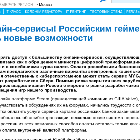
ВЫБРАТЬ РЕГИОН
> Москва
Ы
IT КЛАСС
КОЛОНКА РЕДАКТОРА
IT РЕЙТИНГ
ТЕСТОВЫЙ СТЕНД
РЕЛИЗ
айн-сервисы! Российским гейм
ь новые возможности
ерять доступ к большинству онлайн-сервисов, осуществляю
вязано как с обращением министра цифровой трансформации
 и с колебаниями курса валют. Оплата российскими банковск
кам предлагаются различные варианты электронных кошелько
я отечественных киберспортсменов может стать сервис MY.GA
от разработчиков Сбера. Помимо риска закрытия всех заруб
 риск выдавливания России с мирового рынка разработчиков
ещения игр нашего производства.
нлайн платформе Steam (принадлежащей компании из США Valve),
участвовать в обсуждениях их на форумах, начались трудности с о
тки оплатить услуги сервиса картами российских банков заканчива
сообщалось об ошибке транзакции, несколько позже система перест
 россиян из всех возможных способов оплаты остались только два:
а) оплата внутренней валютой платформы.
акже клиенты японской PlayStation Store, чья активная мировая а