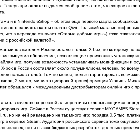
. Теперь при оплате выдается сообщение о том, что запрос откло
та.
ами и в Nintendo eShop – об этом еще первого марта сообщалось 
ативного варианта карты оплаты Qiwi. Польский магазин цифровых
, что в переводе означает «Старые добрые игры») тоже отказался
ии с российской валютой».
магазинов жителям России остался только X-box, по которому не 
ервис выпустил обновление, позволяющее производить установку иг
файлам игр, получив возможность устанавливать модификации и ос
X-box в России составляет около полумиллиона человек, по всему
нов пользователей. Тем не менее, нельзя гарантировать возможно
о вчера, 2 марта, министр цифровой трансформации Украины Миха
witter обращался к международным дистрибьюторам онлайн игр с пр
тавить в качестве серьезной альтернативы схлопывающимся пере
ифровых игр. Сейчас в России существует сервис MY.GAMES Stor
ru, но на ней размещено не так много игр: порядка 0,5 тыс. платны
игр в сервисе Steam. Аудитория российского сервиса тоже ощутимо
лн человек, нет и высокобюджетных разработок, должных привлеч