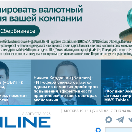
Никита Кардашин (Naumen):
 («ОБИТ»):
«ИТ-сфера сейчас остается
мы,
одним из немногих драйверов
повышения эффективности
«Холдинг Акв
ем, поможет
практически во всех секторах
автоматизир
ота»
экономики»
MWS Tables
МОСКВА
19.1
°
ЦБ
USD 82.17 EUR 94.84
8 АВГУСТА 2026