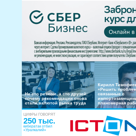
Кирилл Тимофеев
«Решить пробле
Не сто резюме, а сто друзей:
связанные с
почему рекомендации снова
импортозамещени
стали валютой рынка труда
планомерная раб
ЦИФРЫ ГОВОРЯТ
250 тыс.
кибератак отбил
«Уралкалий»