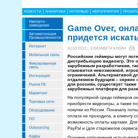
НОВОСТИ
АНАЛИТИКА
ИНТЕРВЬЮ
МЕРОПРИЯТИЯ
ПРОЕКТ
Импорто­
Замещение
Game Over, онл
Автоматизация
придется искат
Промышленности
Интернет
03.03.2022 |
ЕЛИЗАВЕТА КЛЕЙН
Мобильная связь
Российские геймеры могут пот
дистрибьюцию видеоигр. Это с
Фиксированная
зарубежным разработчикам, так
связь
становится невозможной, игро
ограничений. Альтернативой дл
Интеграция
отдаленном будущем – сервис 
для россиян, существует также
Рынок ПК
зарубежных платформ для разм
Маркетинг
На популярной среди геймеров о
Торговые сети
приобрести видеоигры, а также по
покупки из России. Поначалу попы
Оборудование
оплата не проходила, а клиенту 
ПО
возможность оплаты картами. Для
Outsourcing
PayPal и (для старожилов сервис
Кадры
Похожие затруднения испытывают т