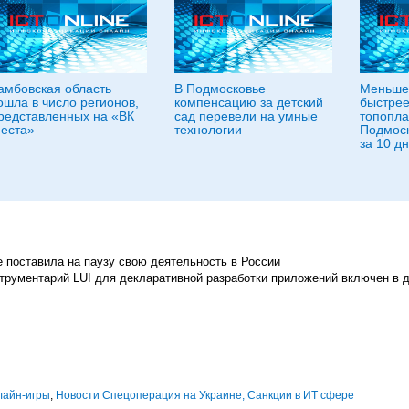
амбовская область
В Подмосковье
Меньше
ошла в число регионов,
компенсацию за детский
быстрее
редставленных на «ВК
сад перевели на умные
топопла
еста»
технологии
Подмоск
за 10 д
le поставила на паузу свою деятельность в России
рументарий LUI для декларативной разработки приложений включен в 
лайн-игры
,
Новости Спецоперация на Украине, Санкции в ИТ сфере