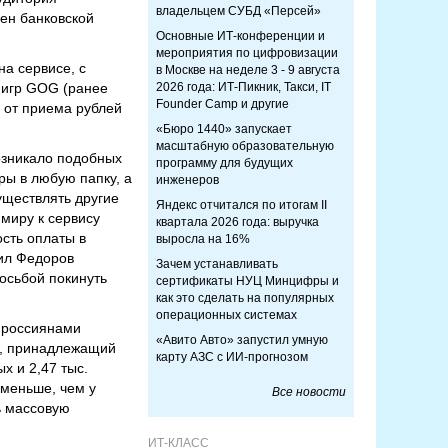
владельцем СУБД «Персей»
нен банковской
Основные ИТ-конференции и
мероприятия по цифровизации
на сервисе, с
в Москве на неделе 3 - 9 августа
 игр GOG (ранее
2026 года: ИТ-Пикник, Такси, IT
Founder Camp и другие
 от приема рублей
«Бюро 1440» запускает
масштабную образовательную
возникало подобных
программу для будущих
ры в любую папку, а
инженеров
уществлять другие
Яндекс отчитался по итогам II
 миру к сервису
квартала 2026 года: выручка
сть оплаты в
выросла на 16%
ил Федоров
Зачем устанавливать
осьбой покинуть
сертификаты НУЦ Минцифры и
как это сделать на популярных
операционных системах
д россиянами
«Авито Авто» запустил умную
e, принадлежащий
карту АЗС с ИИ-прогнозом
х и 2,47 тыс.
 меньше, чем у
Все новости
ь массовую
ИТ-КЛАСС