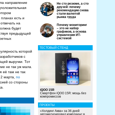
ила направление
Не сто резюме, а сто
друзей: почему
едположительная
рекомендации снова
котором
стали валютой
рынка труда
планах есть и
 отвечать на
Почему мониторинг
должна будет
– это не набор
графиков, а основа
тствуя предыдущей
управления ИТ-
кретных
системой
ТЕСТОВЫЙ СТЕНД
пулярность которой
азработчиков с
бщей выручки. Тот
ме не так уж мала.
я её там не так
 2 марта,
по
ссией со стороны
а.
iQOO 15R
Смартфон iQOO 15R: мощь без
компромиссов
ПРОЕКТЫ
«Холдинг Аква» за 36 дней
автоматизировал комплаенс в