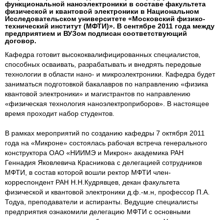
функциональной наноэлектроники в составе факультета
физической и квантовой электроники в Национальном
Исследовательском университете «Московский физико-
технический институт (МФТИ)». В сентябре 2011 года между
предприятием и ВУЗом подписан соответствующий
договор.
Кафедра готовит высококвалифицированных специалистов,
способных осваивать, разрабатывать и внедрять передовые
технологии в области нано- и микроэлектроники. Кафедра будет
заниматься подготовкой бакалавров по направлению «физика
квантовой электроники» и магистрантов по направлению
«физическая технология наноэлектроприборов». В настоящее
время проходит набор студентов.
В рамках мероприятий по созданию кафедры 7 октября 2011
года на «Микроне» состоялась рабочая встреча генерального
конструктора ОАО «НИИМЭ и Микрон» академика РАН
Геннадия Яковлевича Красникова с делегацией сотрудников
МФТИ, в состав которой вошли ректор МФТИ член-
корреспондент РАН Н.Н.Кудрявцев, декан факультета
физической и квантовой электроники д.ф.-м.н, профессор П.А.
Тодуа, преподаватели и аспиранты. Ведущие специалисты
предприятия ознакомили делегацию МФТИ с основными