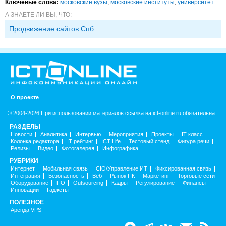
Ключевые слова:
московские вузы
,
московские институты
,
университет
А ЗНАЕТЕ ЛИ ВЫ, ЧТО:
Продвижение сайтов Спб
О проекте
© 2004-2026 При использовании материалов ссылка на ict-online.ru обязательна
РАЗДЕЛЫ
Новости
Аналитика
Интервью
Мероприятия
Проекты
IT класс
Колонка редактора
IT рейтинг
ICT Life
Тестовый стенд
Фигура речи
Релизы
Видео
Фотогалерея
Инфографика
РУБРИКИ
Интернет
Мобильная связь
CIO/Управление ИТ
Фиксированная связь
Интеграция
Безопасность
Веб
Рынок ПК
Маркетинг
Торговые сети
Оборудование
ПО
Outsourcing
Кадры
Регулирование
Финансы
Инновации
Гаджеты
ПОЛЕЗНОЕ
Аренда VPS