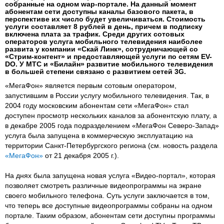
собранные на одном wap-портале. На данный момент
абонентам сети доступны каналы базового пакета, в
перспективе их число будет увеличиваться. Стоимость
услуги составляет 8 рублей в день, причем в подписку
включена плата за трафик. Среди других сотовых
операторов услуга мобильного телевидения наиболее
развита у компании «Скай Линк», сотрудничающей со
«Стрим-контент» и предоставляющей услуги по сетям EV-
DO. У МТС и «Билайн» развитие мобильного телевидения
в большей степени связано с развитием сетей 3G.
«МегаФон» является первым сотовым оператором,
запустившим в России услугу мобильного телевидения. Так, в
2004 году московским абонентам сети «МегаФон» стал
доступен просмотр нескольких каналов за абонентскую плату, а
в декабре 2005 года подразделением «МегаФон Северо-Запад»
услуга была запущена в коммерческую эксплуатацию на
территории Санкт-Петербургского региона (см. новость раздела
«МегаФон»
от 21 декабря 2005 г.).
На днях была запущена новая услуга «Видео-портал», которая
позволяет смотреть различные видеопрограммы на экране
своего мобильного телефона. Суть услуги заключается в том,
что теперь все доступные видеопрограммы собраны на одном
портале. Таким образом, абонентам сети доступны программы