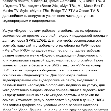
базового пакета, в который, кроме Gameland TV, «Тачки ТВ» и
«Гаджеты ТВ», входят «Вести 24», «Муз-ТВ», A1, Music Box Ru,
Maxim TV, Style, «Мульт-ТВ», Bridge TV, 7TV и Ocean-TV. В
дальнейшем планируется увеличение числа доступных
видеопрограмм и видеороликов.
Услуга «Видео-портал» работает в мобильных телефонах с
возможностью просмотра онлайн-видео и поддержкой передачи
данных через GPRS/EDGE. Для того чтобы воспользоваться
услугой, надо зайти с мобильного телефона на WAP-портал
«МегаФон PRO» по адресу wap.megafon.ru, далее выбрать
раздел главного меню «Видео», подраздел «Видео-портал»,
или использовать прямой адрес wap.megafonpro.ru/vp. Также
можно отправить бесплатное SMS с текстом «VP» на номер
5049, в ответ придет сообщение с настройками и прямой
ссылкой на «Видео-портал». Для просмотра любой
видеопрограммы или видеоролика на сайте, входящего в
базовый пакет, необходимо оформить подписку на услугу, для
чего достаточно выбрать любой понравившийся видеоконтент
из представленных на сайте «Видео-портал» и перейти по
ссылке. Стоимость услуги составляет 8 рублей в день (с НДС)
без оплаты трафика при условии использования настроек
MegaFon Video. Данная цена едина для всех регионов действия