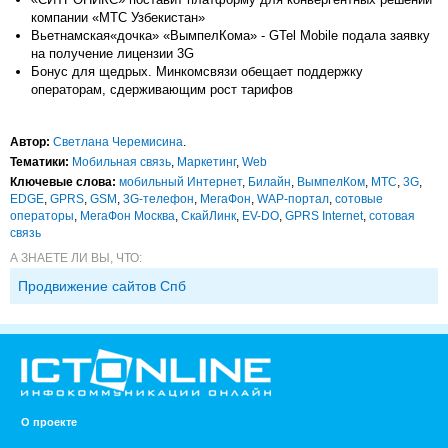
компании «МТС Узбекистан»
Вьетнамская«дочка» «ВымпелКома» - GTel Mobile подала заявку
на получение лицензии 3G
Бонус для щедрых. Минкомсвязи обещает поддержку
операторам, сдерживающим рост тарифов
Автор:
Светлана Черемисина
.
Тематики:
Мобильная связь
,
Маркетинг
,
Web
Ключевые слова:
мобильный Интернет
,
Билайн
,
ВымпелКом
,
МТС
,
3G
,
EDGE
,
GPRS
,
GSM
,
3G-телефон
,
МегаФон
,
WAP-портал
,
сотовые
операторы
,
МегаФон Москва
,
СкайЛинк
,
EV-DO
,
GPRS Internet
,
сотовая
связь
А ЗНАЕТЕ ЛИ ВЫ, ЧТО:
Продвижение сайтов Спб
О проекте