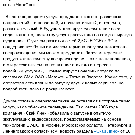
сети «МегаФон».
«В настоящее время услуга предлагает контент различных
направлений – и новостной, и познавательный, и, конечно,
развлекательный. В будущем планируется сочетание всех
видов контента, поскольку услуга рассчитана на самую широкую
аудиторию. С учетом развития сетей 2,5G (EDGE) и 3G и
поддержки все большим числом терминалов услуг потокового
воспроизведения мы можем предложить более интересный
продукт как по качеству воспроизведения, так и по наполнению,
и мы рассчитываем на появление стойкого интереса к
подобным услугам», – комментирует начальник отдела по
связям со СМИ ОАО «МегаФон» Татьяна Зверева. Кроме того, у
оператора есть планы по запуску других новых сервисов, но
подробности пока не раскрываются.
Другие сотовые операторы также не оставляют в стороне такую
услугу, как мобильное телевидение. Так, летом 2006 года
компания «Скай Линк» объявила о запуске в опытную
эксплуатацию видеосервисов, предоставляемых на основе
технологии EV-DO, в Москве, Московской области, Петербурге и
Ленинградской области (см. новость раздела
«Скай Линк»
от 16