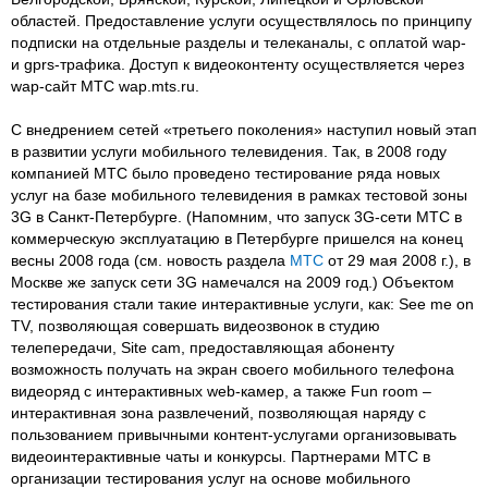
областей. Предоставление услуги осуществлялось по принципу
подписки на отдельные разделы и телеканалы, с оплатой wap-
и gprs-трафика. Доступ к видеоконтенту осуществляется через
wap-сайт МТС wap.mts.ru.
С внедрением сетей «третьего поколения» наступил новый этап
в развитии услуги мобильного телевидения. Так, в 2008 году
компанией МТС было проведено тестирование ряда новых
услуг на базе мобильного телевидения в рамках тестовой зоны
3G в Санкт-Петербурге. (Напомним, что запуск 3G-сети МТС в
коммерческую эксплуатацию в Петербурге пришелся на конец
весны 2008 года (см. новость раздела
МТС
от 29 мая 2008 г.), в
Москве же запуск сети 3G намечался на 2009 год.) Объектом
тестирования стали такие интерактивные услуги, как: See me on
TV, позволяющая совершать видеозвонок в студию
телепередачи, Site cam, предоставляющая абоненту
возможность получать на экран своего мобильного телефона
видеоряд с интерактивных web-камер, а также Fun room –
интерактивная зона развлечений, позволяющая наряду с
пользованием привычными контент-услугами организовывать
видеоинтерактивные чаты и конкурсы. Партнерами МТС в
организации тестирования услуг на основе мобильного