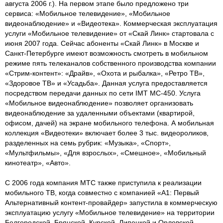
августа 2006 г.). На первом этапе было предложено три
сервиса: «Мобильное телевидение», «Мобильное
видеонаблюдение» и «Видеотека». Коммерческая эксплуатация
услуги «Мобильное телевидение» от «Скай Линк» стартовала с
июня 2007 года. Сейчас абоненты «Скай Линк» в Москве и
Санкт-Петербурге имеют возможность смотреть в мобильном
режиме пять телеканалов собственного производства компании
«Стрим-контент»: «Драйв», «Охота и рыбалка», «Ретро ТВ»,
«Здоровое ТВ» и «Усадьба». Данная услуга предоставляется
посредством передачи данных по сети IMT MC-450. Услуга
«Мобильное видеонаблюдение» позволяет организовать
видеонаблюдение за удаленными объектами (квартирой,
офисом, дачей) на экране мобильного телефона. А мобильная
коллекция «Видеотеки» включает более 3 тыс. видеороликов,
разделенных на семь рубрик: «Музыка», «Спорт»,
«Мультфильмы», «Для взрослых», «Смешное», «Мобильный
кинотеатр», «Авто».
С 2006 года компания МТС также приступила к реализации
мобильного ТВ, когда совместно с компанией «А1: Первый
Альтернативный контент-провайдер» запустила в коммерческую
эксплуатацию услугу «Мобильное телевидение» на территории
Белгородской, Брянской, Курской, Липецкой и Орловской