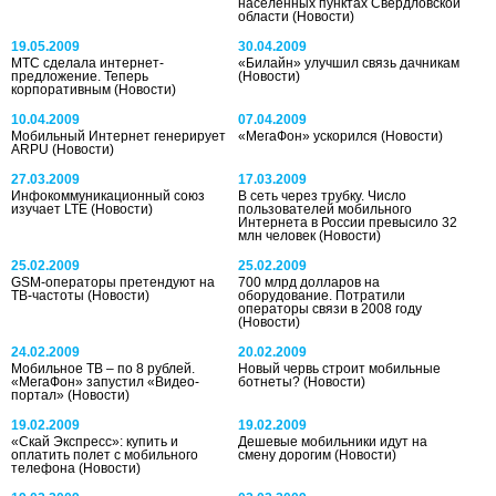
населенных пунктах Свердловской
области
(Новости)
19.05.2009
30.04.2009
МТС сделала интернет-
«Билайн» улучшил связь дачникам
предложение. Теперь
(Новости)
корпоративным
(Новости)
10.04.2009
07.04.2009
Мобильный Интернет генерирует
«МегаФон» ускорился
(Новости)
ARPU
(Новости)
27.03.2009
17.03.2009
Инфокоммуникационный союз
В сеть через трубку. Число
изучает LTE
(Новости)
пользователей мобильного
Интернета в России превысило 32
млн человек
(Новости)
25.02.2009
25.02.2009
GSM-операторы претендуют на
700 млрд долларов на
ТВ-частоты
(Новости)
оборудование. Потратили
операторы связи в 2008 году
(Новости)
24.02.2009
20.02.2009
Мобильное ТВ – по 8 рублей.
Новый червь строит мобильные
«МегаФон» запустил «Видео-
ботнеты?
(Новости)
портал»
(Новости)
19.02.2009
19.02.2009
«Скай Экспресс»: купить и
Дешевые мобильники идут на
оплатить полет с мобильного
смену дорогим
(Новости)
телефона
(Новости)