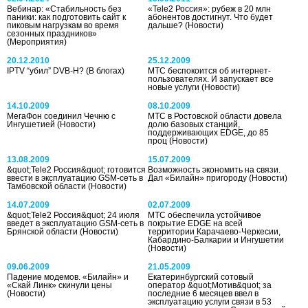
Вебинар: «Стабильность без
«Tele2 Россия»: рубеж в 20 млн
паники: как подготовить сайт к
абонентов достигнут. Что будет
пиковым нагрузкам во время
дальше?
(Новости)
сезонных праздников»
(Мероприятия)
20.12.2010
25.12.2009
IPTV “убил” DVB-H?
(В блогах)
МТС беспокоится об интернет-
пользователях. И запускает все
новые услуги
(Новости)
14.10.2009
08.10.2009
МегаФон соединил Чечню с
МТС в Ростовской области довела
Ингушетией
(Новости)
долю базовых станций,
поддерживающих EDGE, до 85
проц
(Новости)
13.08.2009
15.07.2009
&quot;Tele2 Россия&quot; готовится
Возможность экономить на связи.
ввести в эксплуатацию GSM-сеть в
Дал «Билайн» пригороду
(Новости)
Тамбовской области
(Новости)
14.07.2009
02.07.2009
&quot;Tele2 Россия&quot; 24 июля
МТС обеспечила устойчивое
введет в эксплуатацию GSM-сеть в
покрытие EDGE на всей
Брянской области
(Новости)
территории Карачаево-Черкесии,
Кабардино-Балкарии и Ингушетии
(Новости)
09.06.2009
21.05.2009
Падение модемов. «Билайн» и
Екатеринбургский сотовый
«Скай Линк» скинули цены
оператор &quot;Мотив&quot; за
(Новости)
последние 6 месяцев ввел в
эксплуатацию услуги связи в 53