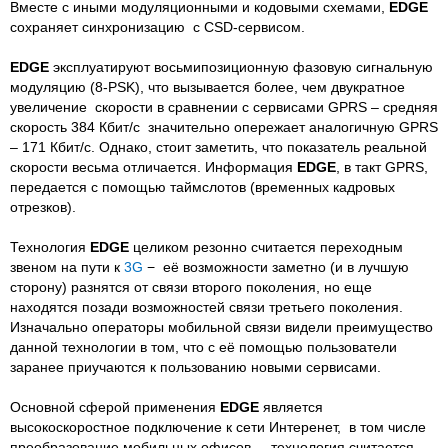
Вместе с иными модуляционными и кодовыми схемами,
EDGE
сохраняет синхронизацию с CSD-сервисом.
EDGE
эксплуатируют восьмипозиционную фазовую сигнальную
модуляцию (8-PSK), что вызывается более, чем двукратное
увеличение скорости в сравнении с сервисами GPRS – средняя
скорость 384 Кбит/с значительно опережает аналогичную GPRS
– 171 Кбит/с. Однако, стоит заметить, что показатель реальной
скорости весьма отличается. Информация
EDGE
, в такт GPRS,
передается с помощью таймслотов (временных кадровых
отрезков).
Технология
EDGE
целиком резонно считается переходным
звеном на пути к
3G
− её возможности заметно (и в лучшую
сторону) разнятся от связи второго поколения, но еще
находятся позади возможностей связи третьего поколения.
Изначально операторы мобильной связи видели преимущество
данной технологии в том, что с её помощью пользователи
заранее приучаются к пользованию новыми сервисами.
Основной сферой применения
EDGE
является
высокоскоростное подключение к сети Интеренет, в том числе
преобразование мобильных офисов – технология считается