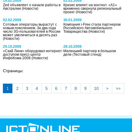
19.02.2009
02.02.2009
Zed объявляет о начале работы в
Кризис влияет на контент. «А1»
Австралии
(Новости)
временно свернула региональный
проект
(Новости)
02.02.2009
30.01.2009
Сотовые операторы вырастут с
Компания i-Free стала партнером
новым поколением. За два года
Российского Автомобильного
число 3G-пользователей в России
Товарищества
(Новости)
может увеличиться в десять раз
(Новости)
29.10.2008
28.10.2008
«Скай Линк» оборудовал интернет-
Маленький партнер в большом
доступом пресс-центр
деле
(Тестовый стенд)
ИнфоКома-2008
(Новости)
Страницы:
1
2
3
4
5
6
7
8
9
10
>
>>