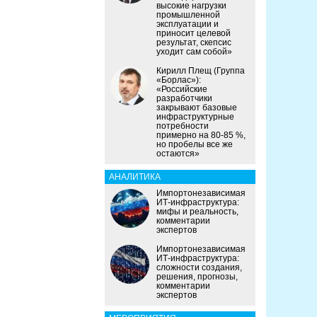
высокие нагрузки
промышленной
эксплуатации и
приносит целевой
результат, скепсис
уходит сам собой»
Кирилл Плещ (Группа
«Борлас»):
«Российские
разработчики
закрывают базовые
инфраструктурные
потребности
примерно на 80-85 %,
но пробелы все же
остаются»
АНАЛИТИКА
Импортонезависимая
ИТ-инфраструктура:
мифы и реальность,
комментарии
экспертов
Импортонезависимая
ИТ-инфраструктура:
сложности создания,
решения, прогнозы,
комментарии
экспертов