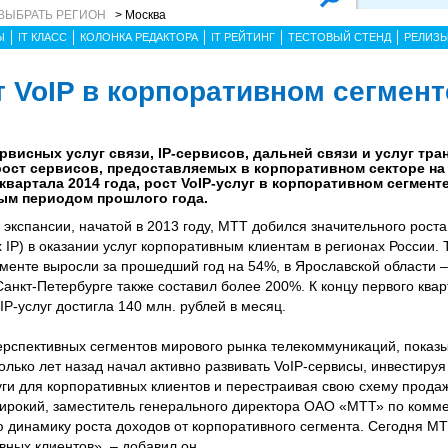
ВЫБРАТЬ РЕГИОН
> Москва
Ы
IT КЛАСС
КОЛОНКА РЕДАКТОРА
IT РЕЙТИНГ
ТЕСТОВЫЙ СТЕНД
РЕЛИЗ
 VoIP в корпоративном сегмент
висных услуг связи, IP-сервисов, дальней связи и услуг тра
ост сервисов, предоставляемых в корпоративном секторе на 
квартала 2014 года, рост VoIP-услуг в корпоративном сегмент
ным периодом прошлого года.
экспансии, начатой в 2013 году, МТТ добился значительного роста 
ерх IP) в оказании услуг корпоративным клиентам в регионах России. 
гменте выросли за прошедший год на 54%, в Ярославской области –
Санкт-Петербурге также составил более 200%. К концу первого квар
P-услуг достигла 140 млн. рублей в месяц.
перспективных сегментов мирового рынка телекоммуникаций, пока
олько лет назад начал активно развивать VoIP-сервисы, инвестируя
уги для корпоративных клиентов и перестраивая свою схему продаж
ирокий, заместитель генерального директора ОАО «МТТ» по комме
 динамику роста доходов от корпоративного сегмента. Сегодня М
вных клиентов», – добавил он.