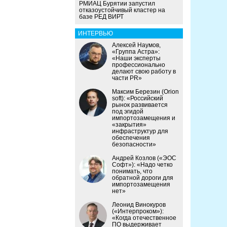
РМИАЦ Бурятии запустил
отказоустойчивый кластер на
базе РЕД ВИРТ
ИНТЕРВЬЮ
Алексей Наумов,
«Группа Астра»:
«Наши эксперты
профессионально
делают свою работу в
части PR»
Максим Березин (Orion
soft): «Российский
рынок развивается
под эгидой
импортозамещения и
«закрытия»
инфраструктур для
обеспечения
безопасности»
Андрей Козлов («ЭОС
Софт»): «Надо четко
понимать, что
обратной дороги для
импортозамещения
нет»
Леонид Винокуров
(«Интерпроком»):
«Когда отечественное
ПО выдерживает