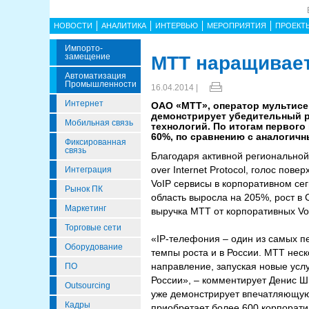
НОВОСТИ
АНАЛИТИКА
ИНТЕРВЬЮ
МЕРОПРИЯТИЯ
ПРОЕКТ
Импорто­
Замещение
МТТ наращивает
Автоматизация
Промышленности
16.04.2014 |
Интернет
ОАО «МТТ», оператор мультисер
демонстрирует убедительный р
Мобильная связь
технологий. По итогам первого 
60%, по сравнению с аналогич
Фиксированная
связь
Благодаря активной региональной 
over Internet Protocol, голос пов
Интеграция
VoIP сервисы в корпоративном се
Рынок ПК
область выросла на 205%, рост в 
Маркетинг
выручка МТТ от корпоративных VoI
Торговые сети
«IP-телефония – один из самых 
Оборудование
темпы роста и в России. МТТ неск
направление, запуская новые усл
ПО
России», – комментирует Денис Ш
Outsourcing
уже демонстрирует впечатляющую
Кадры
приобретает более 600 корпорати