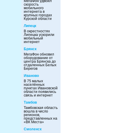
МегаФон удвоил
скорость
мобильного
интернета в
крупных городах
Курской области
Липецк
В окрестностях
Липецка ускорили
мобильный
интернет
Брянск
МегаФон обновил
оборудование от
центра Брянска до
отдаленных Белых
Берегов
Иваново
В 75 малых
населённых
пунктах Ивановской
области появились
связь и интернет
Тамбов
Тамбовская область
вошла в число
регионов,
представленных на
«ВК Места»
Смоленск