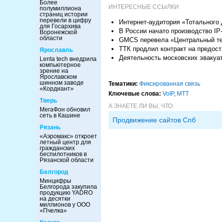
Более
ИНТЕРЕСНЫЕ ССЫЛКИ
полумиллиона
страниц истории
перевели в цифру
Интернет-аудитория «Тотального 
для Госархива
В России начато производство IP
Воронежской
области
GMCS перевела «Центральный тел
ТТК продлил контракт на предос
Ярославль
Деятельность московских эвакуа
Lenta tech внедрила
компьютерное
зрение на
Ярославском
шинном заводе
Тематики:
Фиксированная связь
«Кордиант»
Ключевые слова:
VoIP
,
МТТ
Тверь
А ЗНАЕТЕ ЛИ ВЫ, ЧТО:
МегаФон обновил
сеть в Кашине
Продвижение сайтов Спб
Рязань
«Аэромакс» откроет
летный центр для
гражданских
беспилотников в
Рязанской области
Белгород
Минцифры
Белгорода закупила
продукцию YADRO
на десятки
миллионов у ООО
«Пчелка»