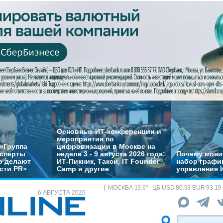
Основные ИТ-конференции и
мероприятия по
«Группа
цифровизации в Москве на
ксперты
неделе 3 - 9 августа 2026 года:
Почему монит
о делают
ИТ-Пикник, Такси, IT Founder
набор график
сти PR»
Camp и другие
управления 
МОСКВА
19.6
°
ЦБ
USD 80.93 EUR 93.19
6 АВГУСТА 2026