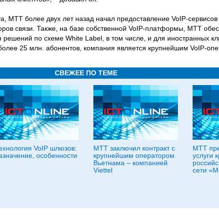
а, МТТ более двух лет назад начал предоставление VoIP-сервисов 
оров связи. Также, на базе собственной VoIP-платформы, МТТ обе
 решений по схеме White Label, в том числе, и для иностранных кл
более 25 млн. абонентов, компания является крупнейшим VoIP-опе
СВЕЖЕЕ ПО ТЕМЕ
ехнология VoIP шлюзов:
МТТ заключил контракт с
МТТ пре
азначение, особенности
крупнейшим оператором
услуги 
Вьетнама – компанией
российс
Viettel
сети «М