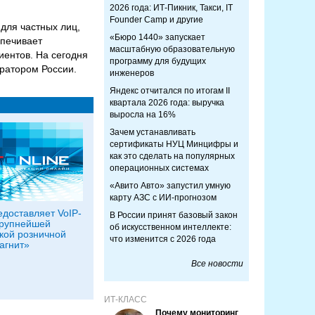
2026 года: ИТ-Пикник, Такси, IT
Founder Camp и другие
для частных лиц,
«Бюро 1440» запускает
спечивает
масштабную образовательную
иентов. На сегодня
программу для будущих
ратором России.
инженеров
Яндекс отчитался по итогам II
квартала 2026 года: выручка
выросла на 16%
Зачем устанавливать
сертификаты НУЦ Минцифры и
как это сделать на популярных
операционных системах
«Авито Авто» запустил умную
карту АЗС с ИИ-прогнозом
доставляет VoIP-
В России принят базовый закон
крупнейшей
об искусственном интеллекте:
кой розничной
что изменится с 2026 года
агнит»
Все новости
ИТ-КЛАСС
Почему мониторинг