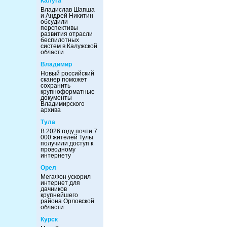
Калуга
Владислав Шапша
и Андрей Никитин
обсудили
перспективы
развития отрасли
беспилотных
систем в Калужской
области
Владимир
Новый российский
сканер поможет
сохранить
крупноформатные
документы
Владимирского
архива
Тула
В 2026 году почти 7
000 жителей Тулы
получили доступ к
проводному
интернету
Орел
МегаФон ускорил
интернет для
дачников
крупнейшего
района Орловской
области
Курск