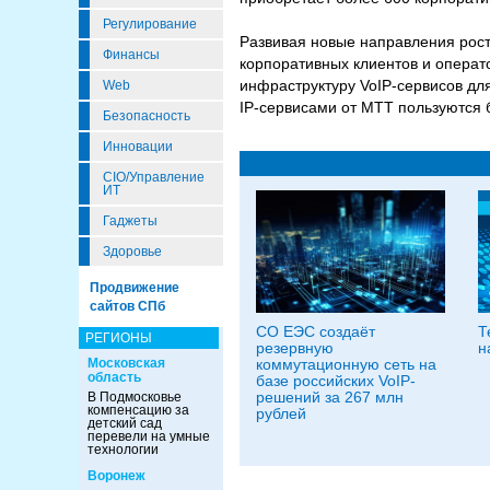
Регулирование
Развивая новые направления рост
Финансы
корпоративных клиентов и операт
инфраструктуру VoIP-сервисов для
Web
IP-сервисами от МТТ пользуются 
Безопасность
Инновации
CIO/Управление
ИТ
Гаджеты
Здоровье
Продвижение
сайтов СПб
СО ЕЭС создаёт
Т
РЕГИОНЫ
резервную
н
Московская
коммутационную сеть на
область
базе российских VoIP-
решений за 267 млн
В Подмосковье
компенсацию за
рублей
детский сад
перевели на умные
технологии
Воронеж