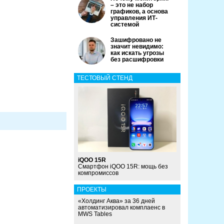
– это не набор
графиков, а основа
управления ИТ-
системой
Зашифровано не
значит невидимо:
как искать угрозы
без расшифровки
ТЕСТОВЫЙ СТЕНД
iQOO 15R
Смартфон iQOO 15R: мощь без
компромиссов
ПРОЕКТЫ
«Холдинг Аква» за 36 дней
автоматизировал комплаенс в
MWS Tables