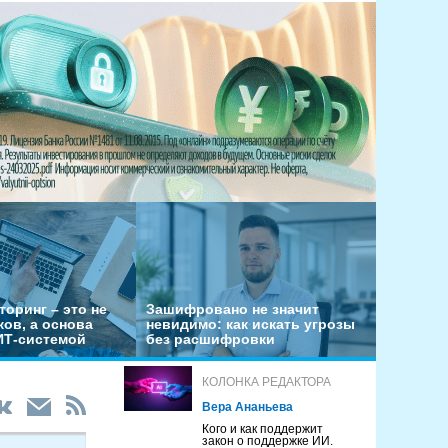
оринг – это не
Зашифровано не значит
ов, а основа
невидимо: как искать угрозы
ИТ-системой
без расшифровки
КОЛОНКА РЕДАКТОРА
Вера Ананьева
Кого и как поддержит
закон о поддержке ИИ.