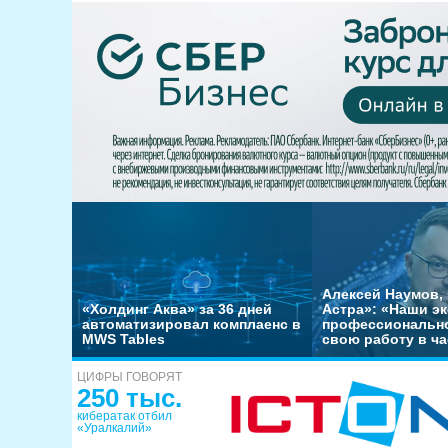
Алексей Наумов, 
«Холдинг Аква» за 36 дней
Астра»: «Наши э
автоматизировал комплаенс в
профессиональн
MWS Tables
свою работу в ча
ЦИФРЫ ГОВОРЯТ
250 тыс.
кибератак отбил
«Уралкалий»