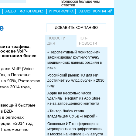
Вопросов больше чем
ответов
Ы
ВИДЕО
ФОТОГАЛЕРЕЯ
ИНФОГРАФИКА
КАТАЛОГ КОМПАНИЙ
е
ДОБАВИТЬ КОМПАНИЮ
НОВОСТИ
ТОП-
ДНЯ
НОВОСТИ
нзита трафика,
основе VoIP-
«Перспективный мониторинг»
е составил более
зафиксировал крупную утечку
медицинских данных россиян в
июле
доли VoIP (Voice
Так, в Поволжье
Российский рынок ПО для ИИ
 на 90%, Ростовская
достигнет 95 млрд рублей к 2030
году
тала 2014 года,
Apple на несколько часов
удалила Telegram из App Store
из-за запрещенного контента
зывающий быстрые
 в B2B-
«Тантор Лабс» стала
владельцем СУБД «Персей»
 в регионах
рции. «2014 год
Основные ИТ-конференции и
ТТ ежемесячно
мероприятия по цифровизации
в Москве на неделе 3 - 9 августа