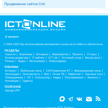
Продвижение сайтов Спб
О проекте
© 2004-2026 При использовании материалов ссылка на ict-online.ru обязательна
РАЗДЕЛЫ
Новости
Аналитика
Интервью
Мероприятия
Проекты
IT класс
Колонка редактора
IT рейтинг
ICT Life
Тестовый стенд
Фигура речи
Релизы
Видео
Фотогалерея
Инфографика
РУБРИКИ
Интернет
Мобильная связь
CIO/Управление ИТ
Фиксированная связь
Интеграция
Безопасность
Веб
Рынок ПК
Маркетинг
Торговые сети
Оборудование
ПО
Outsourcing
Кадры
Регулирование
Финансы
Инновации
Гаджеты
ПОЛЕЗНОЕ
Аренда VPS
Бесплатная подписка на новости ICT-Online