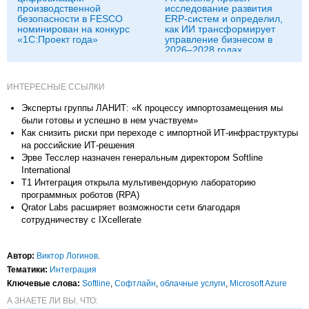
производственной
исследование развития
безопасности в FESCO
ERP-систем и определил,
номинирован на конкурс
как ИИ трансформирует
«1С:Проект года»
управление бизнесом в
2026–2028 годах
ИНТЕРЕСНЫЕ ССЫЛКИ
Эксперты группы ЛАНИТ: «К процессу импортозамещения мы
были готовы и успешно в нем участвуем»
Как снизить риски при переходе с импортной ИТ-инфраструктуры
на российские ИТ-решения
Эрве Тесслер назначен генеральным директором Softline
International
Т1 Интеграция открыла мультивендорную лабораторию
программных роботов (RPA)
Qrator Labs расширяет возможности сети благодаря
сотрудничеству с IXcellerate
Автор:
Виктор Логинов
.
Тематики:
Интеграция
Ключевые слова:
Softline
,
Софтлайн
,
облачные услуги
,
Microsoft Azure
А ЗНАЕТЕ ЛИ ВЫ, ЧТО: