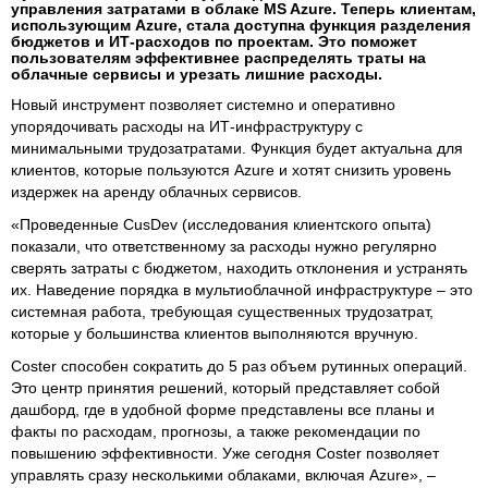
управления затратами в облаке MS Azure. Теперь клиентам,
использующим Azure, стала доступна функция разделения
бюджетов и ИТ-расходов по проектам. Это поможет
пользователям эффективнее распределять траты на
облачные сервисы и урезать лишние расходы.
Новый инструмент позволяет системно и оперативно
упорядочивать расходы на ИТ-инфраструктуру с
минимальными трудозатратами. Функция будет актуальна для
клиентов, которые пользуются Azure и хотят снизить уровень
издержек на аренду облачных сервисов.
«Проведенные CusDev (исследования клиентского опыта)
показали, что ответственному за расходы нужно регулярно
сверять затраты с бюджетом, находить отклонения и устранять
их. Наведение порядка в мультиоблачной инфраструктуре – это
системная работа, требующая существенных трудозатрат,
которые у большинства клиентов выполняются вручную.
Coster способен сократить до 5 раз объем рутинных операций.
Это центр принятия решений, который представляет собой
дашборд, где в удобной форме представлены все планы и
факты по расходам, прогнозы, а также рекомендации по
повышению эффективности. Уже сегодня Coster позволяет
управлять сразу несколькими облаками, включая Azure», –