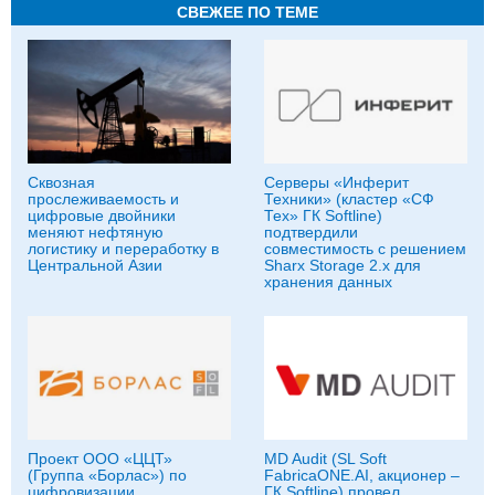
СВЕЖЕЕ ПО ТЕМЕ
Сквозная
Серверы «Инферит
прослеживаемость и
Техники» (кластер «СФ
цифровые двойники
Тех» ГК Softline)
меняют нефтяную
подтвердили
логистику и переработку в
совместимость с решением
Центральной Азии
Sharx Storage 2.x для
хранения данных
Проект ООО «ЦЦТ»
MD Audit (SL Soft
(Группа «Борлас») по
FabricaONE.AI, акционер –
цифровизации
ГК Softline) провел