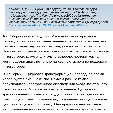
Компания НОРБИТ (входит в группу ЛАНИТ) заняла вторую
строчку рейтинга крупнейших поставщиков CRM-систем,
подготовленного TAdviser. По итогам 2020 года компания
показала самый большой рост - выручка в сегменте CRM
увеличились на 94,9% и приблизились к отметке в 1,6 млрд рублей
(см.
новость раздела «ЛАНИТ» от 14 марта 2022 г.
).
А.Л.:
Дорогу осилит идущий. Мы видим много примеров
перехода компаний на отечественные решения, и количество
готовых к переходу, на наш взгляд, уже достаточно велико.
Помимо этого, развитие компетенций и экспертизы в системных
интеграторах также значительно выросло, поэтому компании
могут рассчитывать не только на свои силы, но и на поддержку
интеграторов.
В.Т.:
Термин «цифровая трансформация» последнее время
используется очень активно. Причем разные компании и
производители программного обеспечения вкладывают в него
свои значения. Могу высказать свое мнение. Цифровая
зрелость нашего бизнеса и государственного сектора высока.
Сам процесс трансформации подразумевает не одно разовое
действие, а целую программу. Она представлена не только
информационными системами, но и регламентами работы, а