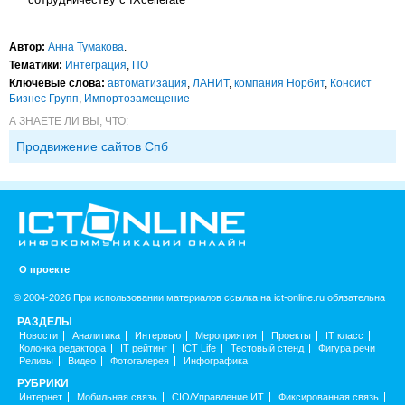
Автор:
Анна Тумакова
.
Тематики:
Интеграция
,
ПО
Ключевые слова:
автоматизация
,
ЛАНИТ
,
компания Норбит
,
Консист
Бизнес Групп
,
Импорто­замещение
А ЗНАЕТЕ ЛИ ВЫ, ЧТО:
Продвижение сайтов Спб
О проекте
© 2004-2026 При использовании материалов ссылка на ict-online.ru обязательна
РАЗДЕЛЫ
Новости
Аналитика
Интервью
Мероприятия
Проекты
IT класс
Колонка редактора
IT рейтинг
ICT Life
Тестовый стенд
Фигура речи
Релизы
Видео
Фотогалерея
Инфографика
РУБРИКИ
Интернет
Мобильная связь
CIO/Управление ИТ
Фиксированная связь