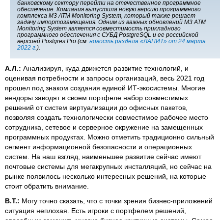
банковскому сектору перейти на отечественное программное
обеспечение. Компания выпустила новую версию программного
комплекса M3 ATM Monitoring System, который также решает
задачу импортозамещения. Одним из важных обновлений M3 ATM
Monitoring System является совместимость прикладного
программного обеспечения с СУБД PostgreSQL и ее российской
версией Postgres Pro (см.
новость раздела «ЛАНИТ» от 24 марта
2022 г.
).
А.Л.:
Анализируя, куда движется развитие технологий, и
оценивая потребности и запросы организаций, весь 2021 год
прошел под знаком создания единой ИТ-экосистемы. Многие
вендоры заводят в своем портфеле набор совместимых
решений от систем виртуализации до офисных пакетов,
позволяя создать технологически совместимое рабочее место
сотрудника, сетевое и серверное окружение на замещенных
программных продуктах. Можно отметить традиционно сильный
сегмент информационной безопасности и операционных
систем. На наш взгляд, наименьшее развитие сейчас имеют
почтовые системы для мегакрупных инсталляций, но сейчас на
рынке появилось несколько интересных решений, на которые
стоит обратить внимание.
В.Т.:
Могу точно сказать, что с точки зрения бизнес-приложений
ситуация неплохая. Есть игроки с портфелем решений,