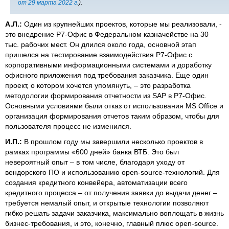
от 29 марта 2022 г.
).
А.Л.:
Один из крупнейших проектов, которые мы реализовали, -
это внедрение Р7-Офис в Федеральном казначействе на 30
тыс. рабочих мест. Он длился около года, основной этап
пришелся на тестирование взаимодействия Р7-Офис с
корпоративными информационными системами и доработку
офисного приложения под требования заказчика. Еще один
проект, о котором хочется упомянуть, – это разработка
методологии формирования отчетности из SAP в Р7-Офис.
Основными условиями были отказ от использования MS Office и
организация формирования отчетов таким образом, чтобы для
пользователя процесс не изменился.
И.П.:
В прошлом году мы завершили несколько проектов в
рамках программы «600 дней» банка ВТБ. Это был
невероятный опыт – в том числе, благодаря уходу от
вендорского ПО и использованию open-source-технологий. Для
создания кредитного конвейера, автоматизации всего
кредитного процесса – от получения заявки до выдачи денег –
требуется немалый опыт, и открытые технологии позволяют
гибко решать задачи заказчика, максимально воплощать в жизнь
бизнес-требования, и это, конечно, главный плюс open-source.