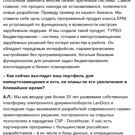
способным заменить многие бизнес критичные системы. Самое
главное, что процесс никогда не останавливался, появляются
новые разработки. Приведу пример из нашего бизнеса. Мы
ставили себе цель создать программный продукт класса EPM,
не уступающий по функционалу и возможности настроек
зарубежным лидерам. И мы создали такой продукт: ТУРБО
Бюджетирование – система, готовая к импортозамещению
зарубежных решений без потери качества в работе. Он
обладает передовым интерфейсом, параметрическими
настройками без программирования, богатым базовым
функционалом для решения задач бюджетирования,
консолидации и бизнес-планирования.
–
Как сейчас выглядит ваш портфель для
импортозамещения и есть ли планы по его увеличению в
ближайшее время?
А.Л.:
Мы как вендор уже более 20 лет развиваем собственную
платформу электронного документооборота LanDocs и
последние годы занимаемся разработкой современного сервис-
ориентированного решения, построенного на открытых
технологиях в парадигме CSP - DocsHouse. У нас есть
партнерские программы с большинством российских
разработчиков – в их числе и базы данных, и операционные