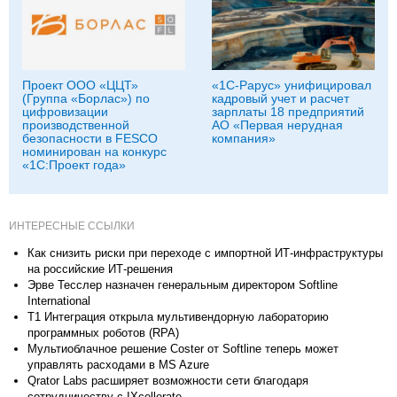
Проект ООО «ЦЦТ»
«1С-Рарус» унифицировал
(Группа «Борлас») по
кадровый учет и расчет
цифровизации
зарплаты 18 предприятий
производственной
АО «Первая нерудная
безопасности в FESCO
компания»
номинирован на конкурс
«1С:Проект года»
ИНТЕРЕСНЫЕ ССЫЛКИ
Как снизить риски при переходе с импортной ИТ-инфраструктуры
на российские ИТ-решения
Эрве Тесслер назначен генеральным директором Softline
International
Т1 Интеграция открыла мультивендорную лабораторию
программных роботов (RPA)
Мультиоблачное решение Coster от Softline теперь может
управлять расходами в MS Azure
Qrator Labs расширяет возможности сети благодаря
сотрудничеству с IXcellerate