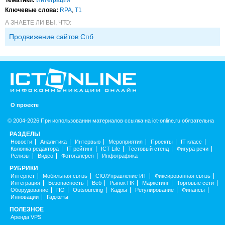
Ключевые слова:
RPA
,
Т1
А ЗНАЕТЕ ЛИ ВЫ, ЧТО:
Продвижение сайтов Спб
О проекте
© 2004-2026 При использовании материалов ссылка на ict-online.ru обязательна
РАЗДЕЛЫ
Новости
Аналитика
Интервью
Мероприятия
Проекты
IT класс
Колонка редактора
IT рейтинг
ICT Life
Тестовый стенд
Фигура речи
Релизы
Видео
Фотогалерея
Инфографика
РУБРИКИ
Интернет
Мобильная связь
CIO/Управление ИТ
Фиксированная связь
Интеграция
Безопасность
Веб
Рынок ПК
Маркетинг
Торговые сети
Оборудование
ПО
Outsourcing
Кадры
Регулирование
Финансы
Инновации
Гаджеты
ПОЛЕЗНОЕ
Аренда VPS