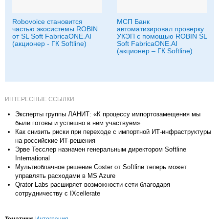
Robovoice становится
МСП Банк
частью экосистемы ROBIN
автоматизировал проверку
от SL Soft FabricaONE.AI
УКЭП с помощью ROBIN SL
(акционер - ГК Softline)
Soft FabricaONE.AI
(акционер – ГК Softline)
ИНТЕРЕСНЫЕ ССЫЛКИ
Эксперты группы ЛАНИТ: «К процессу импортозамещения мы
были готовы и успешно в нем участвуем»
Как снизить риски при переходе с импортной ИТ-инфраструктуры
на российские ИТ-решения
Эрве Тесслер назначен генеральным директором Softline
International
Мультиоблачное решение Coster от Softline теперь может
управлять расходами в MS Azure
Qrator Labs расширяет возможности сети благодаря
сотрудничеству с IXcellerate
Тематики:
Интеграция