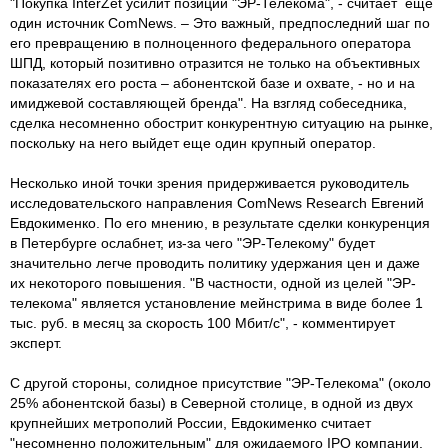
"Покупка InterZet усилит позиции "ЭР-Телекома", - считает еще
один источник ComNews. – Это важный, предпоследний шаг по
его превращению в полноценного федерального оператора
ШПД, который позитивно отразится не только на объективных
показателях его роста – абонентской базе и охвате, - но и на
имиджевой составляющей бренда". На взгляд собеседника,
сделка несомненно обострит конкурентную ситуацию на рынке,
поскольку на него выйдет еще один крупный оператор.
Несколько иной точки зрения придерживается руководитель
исследовательского направления ComNews Research Евгений
Евдокименко. По его мнению, в результате сделки конкуренция
в Петербурге ослабнет, из-за чего "ЭР-Телекому" будет
значительно легче проводить политику удержания цен и даже
их некоторого повышения. "В частности, одной из целей "ЭР-
телекома" является установление мейнстрима в виде более 1
тыс. руб. в месяц за скорость 100 Мбит/с", - комментирует
эксперт.
С другой стороны, солидное присутствие "ЭР-Телекома" (около
25% абонентской базы) в Северной столице, в одной из двух
крупнейших метрополий России, Евдокименко считает
"несомненно положительным" для ожидаемого IPO компании.