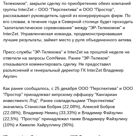
Телекомом", закрыли сделку по приобретению обеих компаний
группы InterZet – ООО "Перспектива" и ООО "Простор",
рассказывает руководитель одной из конкурирующих фирм. По
его словам, в течение года в Северной столице будет проходить
"капиталистическое соревнование" между "ЭР-Телекомом" и
InterZet. Управленческая команда, продемонстрировавшая
лучшие результаты, займет место у руля объединенного актива.
Пресс-службы "ЭР-Телекома" и InterZet на прошлой неделе не
ответили на запросы ComNews. Ранее "ЭР-Телеком"
отказывался комментировать сделку. Не предоставил
разъяснений и генеральный директор ГК InterZet Владимир
Акулич.
Как ранее сообщалось, с 25 декабря ООО "Перспектива" и ООО
"Простор" принадлежат кипрскому оффшору "Кангариан
инвестментс Лтд". Ранее совладельцами "Перспектива"
значились Станислав Бобрик (22,08%), Алексей Бобров
(22,08%), Владимир Немец (33,33%) и Владимир Файзулин
(22,5%). "Простор" принадлежал также Владимиру Файзулину
(10%) и Камилю Хайруллину (90%).