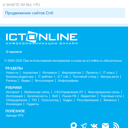
А ЗНАЕТЕ ЛИ ВЫ, ЧТО:
Продвижение сайтов Спб
О проекте
© 2004-2026 При использовании материалов ссылка на ict-online.ru обязательна
РАЗДЕЛЫ
Новости
Аналитика
Интервью
Мероприятия
Проекты
IT класс
Колонка редактора
IT рейтинг
ICT Life
Тестовый стенд
Фигура речи
Релизы
Видео
Фотогалерея
Инфографика
РУБРИКИ
Интернет
Мобильная связь
CIO/Управление ИТ
Фиксированная связь
Интеграция
Безопасность
Веб
Рынок ПК
Маркетинг
Торговые сети
Оборудование
ПО
Outsourcing
Кадры
Регулирование
Финансы
Инновации
Гаджеты
ПОЛЕЗНОЕ
Аренда VPS