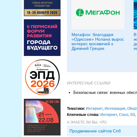
Мегафон: благодаря
В
«Одиссее» Нолана вырос
ж
интерес москвичей к
д
Древней Греции
и
ИНТЕРЕСНЫЕ ССЫЛКИ
Безопасные связи: военных обесп
Тематики:
Интернет
,
Интеграция
,
Обор
Ключевые слова:
Интернет
,
Cisco
,
5G
,
А ЗНАЕТЕ ЛИ ВЫ, ЧТО:
Продвижение сайтов Спб