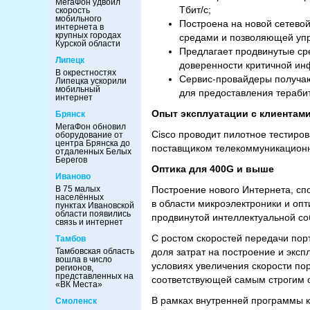
МегаФон удвоил
Тбит/с;
скорость
мобильного
Построена на новой сетевой
интернета в
крупных городах
средами и позволяющей упр
Курской области
Предлагает продвинутые ср
Липецк
доверенности критичной инф
В окрестностях
Сервис-провайдеры получа
Липецка ускорили
мобильный
для предоставления терабит
интернет
Опыт эксплуатации с клиентам
Брянск
МегаФон обновил
Cisco проводит пилотное тестиро
оборудование от
центра Брянска до
поставщиком телекоммуникационн
отдаленных Белых
Берегов
Оптика для 400
G
и выше
Иваново
В 75 малых
Построение нового Интернета, сп
населённых
в области микроэлектроники и опт
пунктах Ивановской
области появились
продвинутой интеллектуальной соб
связь и интернет
С ростом скоростей передачи порт
Тамбов
Тамбовская область
доля затрат на построение и эксп
вошла в число
условиях увеличения скорости по
регионов,
представленных на
соответствующей самым строгим о
«ВК Места»
В рамках внутренней программы к
Смоленск