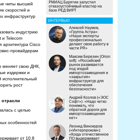
РМИАЦ Бурятии запустил
ные чипы высшей
отказоустойчивый кластер на
ие скоростей и
базе РЕД ВИРТ
ых инфраструктур
ИНТЕРВЬЮ
Алексей Наумов,
азовать индустрию
«Группа Астра»:
«Наши эксперты
t и Telecom
профессионально
ая архитектура Cisco
делают свою работу в
части PR»
сервис-провайдерам
Максим Березин (Orion
soft): «Российский
рынок развивается
o меняет свою ДНК,
под эгидой
ные издержки и
импортозамещения и
«закрытия»
ый исполнительный
инфраструктур для
орить рост
обеспечения
безопасности»
Андрей Козлов («ЭОС
 отрасли
Софт»): «Надо четко
понимать, что
валась с целью
обратной дороги для
импортозамещения
нет»
ьных особенностей
Леонид Винокуров
(«Интерпроком»):
«Когда отечественное
ерживает от 10,8
ПО выдерживает