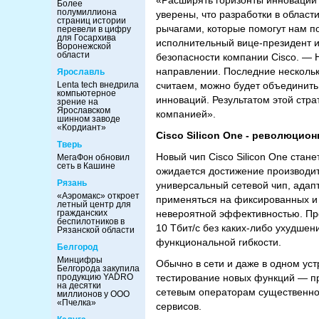
«Расширять горизонты инноваций 
Более
полумиллиона
уверены, что разработки в облас
страниц истории
рычагами, которые помогут нам п
перевели в цифру
для Госархива
исполнительный вице-президент 
Воронежской
области
безопасности компании Cisco. — 
направлении. Последние нескольк
Ярославль
Lenta tech внедрила
считаем, можно будет объединить
компьютерное
инноваций. Результатом этой стр
зрение на
Ярославском
компанией».
шинном заводе
«Кордиант»
Cisco
Silicon
One
- революцион
Тверь
Новый чип Cisco Silicon One стан
МегаФон обновил
сеть в Кашине
ожидается достижение производите
Рязань
универсальный сетевой чип, адап
«Аэромакс» откроет
применяться на фиксированных и
летный центр для
гражданских
невероятной эффективностью. Пр
беспилотников в
10 Тбит/с без каких-либо ухудше
Рязанской области
функциональной гибкости.
Белгород
Минцифры
Обычно в сети и даже в одном ус
Белгорода закупила
продукцию YADRO
тестирование новых функций — п
на десятки
сетевым операторам существенно 
миллионов у ООО
«Пчелка»
сервисов.