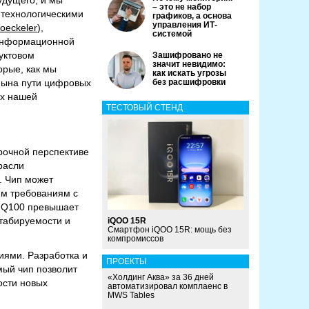
удущего, и мы
– это не набор
 технологическими
графиков, а основа
управления ИТ-
oeckeler
),
системой
 информационной
уктовом
Зашифровано не
значит невидимо:
орые, как мы
как искать угрозы
мына пути цифровых
без расшифровки
ых нашей
ТЕСТОВЫЙ СТЕНД
срочной перспективе
расли
. Чип может
им требованиям с
e Q100 превышает
табируемости и
iQOO 15R
Смартфон iQOO 15R: мощь без
компромиссов
иями. Разработка и
ПРОЕКТЫ
ый чип позволит
«Холдинг Аква» за 36 дней
ости новых
автоматизировал комплаенс в
MWS Tables