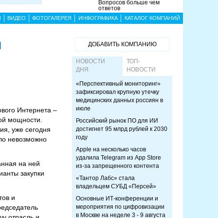
Вопросов больше чем
ответов
Ы
ВИДЕО
ФОТОГАЛЕРЕЯ
ИНФОГРАФИКА
КАТАЛОГ КОМПАНИЙ
я
ДОБАВИТЬ КОМПАНИЮ
НОВОСТИ
ТОП-
ДНЯ
НОВОСТИ
«Перспективный мониторинг»
зафиксировал крупную утечку
медицинских данных россиян в
июле
ового Интернета –
ой мощности.
Российский рынок ПО для ИИ
ия, уже сегодня
достигнет 95 млрд рублей к 2030
году
ыло невозможно
Apple на несколько часов
удалила Telegram из App Store
анная на ней
из-за запрещенного контента
ианты закупки
«Тантор Лабс» стала
владельцем СУБД «Персей»
тов и
Основные ИТ-конференции и
редседатель
мероприятия по цифровизации
в Москве на неделе 3 - 9 августа
шу отрасль и