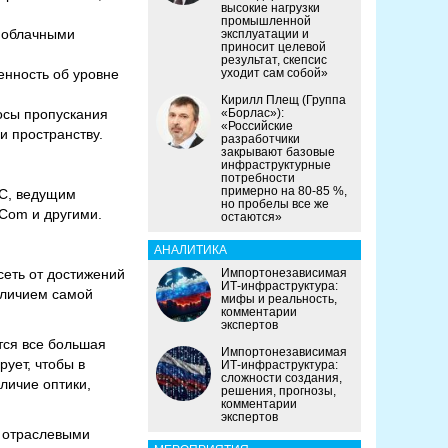
высокие нагрузки
промышленной
с облачными
эксплуатации и
приносит целевой
результат, скепсис
енность об уровне
уходит сам собой»
Кирилл Плещ (Группа
осы пропускания
«Борлас»):
«Российские
и пространству.
разработчики
закрывают базовые
инфраструктурные
потребности
примерно на 80-85 %,
TC, ведущим
но пробелы все же
Com и другими.
остаются»
АНАЛИТИКА
сеть от достижений
Импортонезависимая
ИТ-инфраструктура:
наличием самой
мифы и реальность,
комментарии
экспертов
тся все большая
Импортонезависимая
рует, чтобы в
ИТ-инфраструктура:
сложности создания,
личие оптики,
решения, прогнозы,
комментарии
экспертов
с отраслевыми