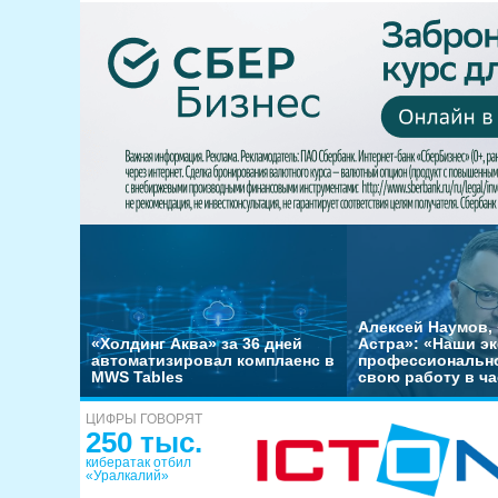
Алексей Наумов, 
«Холдинг Аква» за 36 дней
Астра»: «Наши э
автоматизировал комплаенс в
профессиональн
MWS Tables
свою работу в ча
ЦИФРЫ ГОВОРЯТ
250 тыс.
кибератак отбил
«Уралкалий»