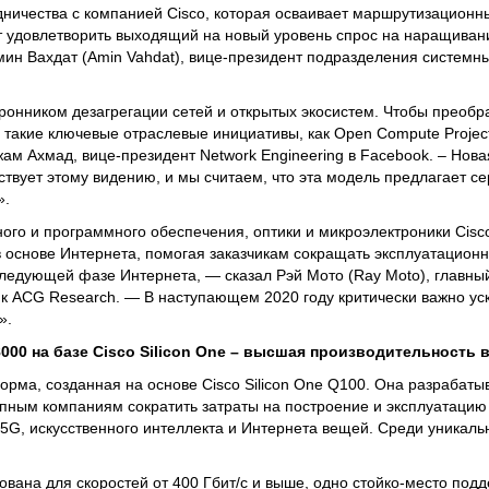
ничества с компанией Cisco, которая осваивает маршрутизацион
т удовлетворить выходящий на новый уровень спрос на наращиван
мин Вахдат (Amin Vahdat), вице-президент подразделения системн
ронником дезагрегации сетей и открытых экосистем. Чтобы преобр
 такие ключевые отраслевые инициативы, как Open Compute Projec
Наджам Ахмад, вице-президент Network Engineering в Facebook. – Нов
тствует этому видению, и мы считаем, что эта модель предлагает 
».
ого и программного обеспечения, оптики и микроэлектроники Cisc
 основе Интернета, помогая заказчикам сокращать эксплуатацион
следующей фазе Интернета, — сказал Рэй Мото (Ray Moto), главн
к ACG Research. — В наступающем 2020 году критически важно уск
».
8000 на базе
Cisco
Silicon
One
– высшая производительность в
орма, созданная на основе Cisco Silicon One Q100. Она разрабаты
пным компаниям сократить затраты на построение и эксплуатацию
5G, искусственного интеллекта и Интернета вещей. Среди уникал
ована для скоростей от 400 Гбит/с и выше, одно стойко-место подд