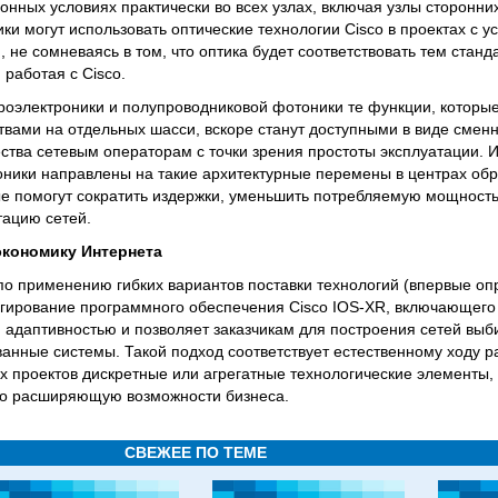
онных условиях практически во всех узлах, включая узлы сторонни
ки могут использовать оптические технологии Cisco в проектах с 
 не сомневаясь в том, что оптика будет соответствовать тем стан
 работая с Cisco.
кроэлектроники и полупроводниковой фотоники те функции, которы
вами на отдельных шасси, вскоре станут доступными в виде смен
тва сетевым операторам с точки зрения простоты эксплуатации. И
ники направлены на такие архитектурные перемены в центрах обр
ые помогут сократить издержки, уменьшить потребляемую мощност
тацию сетей.
экономику Интернета
по применению гибких вариантов поставки технологий (впервые о
егирование программного обеспечения Cisco IOS-XR, включающего C
 адаптивностью и позволяет заказчикам для построения сетей выб
ванные системы. Такой подход соответствует естественному ходу р
х проектов дискретные или агрегатные технологические элементы,
но расширяющую возможности бизнеса.
СВЕЖЕЕ ПО ТЕМЕ