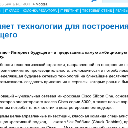
ВЫБРАТЬ РЕГИОН
> Москва
Ы
IT КЛАСС
КОЛОНКА РЕДАКТОРА
IT РЕЙТИНГ
ТЕСТОВЫЙ СТЕНД
РЕЛИЗ
ляет технологии для построени
щего
гию «Интернет будущего» и представила самую амбициозную
у.
бности технологической стратегии, направленной на построение н
граничениям по производительности, экономичности и потребляем
пределяющая будущее сетевых технологий на ближайшие десятилет
возможность создавать приложения и сервисы, которые раньше б
оваций – уникальная сетевая микросхема Cisco Silicon One, основ
торов операторского класса Cisco серии 8000, а также новые вар
нтам потреблять технологии в дезагрегированном подходе.
димы целенаправленные инвестиции, классная команда специалис
щая креативный подход, — сказал Чак Роббинс (Chuck Robbins), п
ный директор компании Cisco. — Мы стремимся преобразовать на