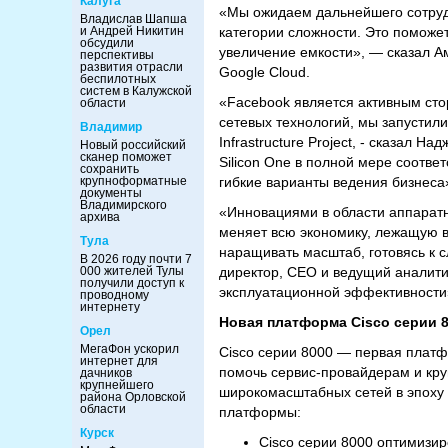
Калуга
«Мы ожидаем дальнейшего сотруд
Владислав Шапша
и Андрей Никитин
категории сложности. Это поможе
обсудили
увеличение емкости», — сказал А
перспективы
развития отрасли
Google Cloud.
беспилотных
систем в Калужской
«Facebook является активным сто
области
сетевых технологий, мы запустили
Владимир
Infrastructure Project, - сказал 
Новый российский
сканер поможет
Silicon One в полной мере соотве
сохранить
крупноформатные
гибкие варианты ведения бизнеса
документы
Владимирского
«Инновациями в области аппаратн
архива
меняет всю экономику, лежащую в
Тула
наращивать масштаб, готовясь к 
В 2026 году почти 7
000 жителей Тулы
директор, CEO и ведущий аналити
получили доступ к
эксплуатационной эффективности
проводному
интернету
Новая платформа
Cisco
серии 
Орел
МегаФон ускорил
Cisco серии 8000 — первая платф
интернет для
помочь сервис-провайдерам и кру
дачников
крупнейшего
широкомасштабных сетей в эпоху 
района Орловской
области
платформы:
Курск
Cisco серии 8000 оптимизир