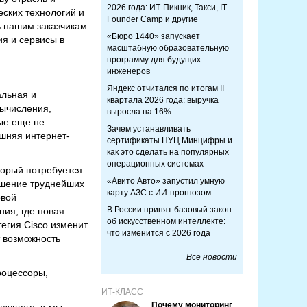
2026 года: ИТ-Пикник, Такси, IT
еских технологий и
Founder Camp и другие
ь нашим заказчикам
«Бюро 1440» запускает
я и сервисы в
масштабную образовательную
программу для будущих
инженеров
Яндекс отчитался по итогам II
альная и
квартала 2026 года: выручка
вычисления,
выросла на 16%
ые еще не
Зачем устанавливать
шняя интернет-
сертификаты НУЦ Минцифры и
как это сделать на популярных
операционных системах
торый потребуется
«Авито Авто» запустил умную
ешение труднейших
карту АЗС с ИИ-прогнозом
овой
В России принят базовый закон
ия, где новая
об искусственном интеллекте:
егия Cisco изменит
что изменится с 2026 года
 возможность
Все новости
роцессоры,
ИТ-КЛАСС
Почему мониторинг