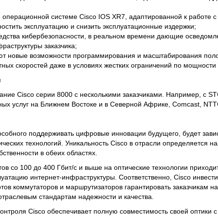
 операционной системе Cisco IOS XR7, адаптированной к работе 
остить эксплуатацию и снизить эксплуатационные издержки;
едства кибербезопасности, в реальном времени дающие осведомл
раструктуры заказчика;
ют новые возможности программирования и масштабирования пол
ных скоростей даже в условиях жестких ограничений по мощности 
и
вание Cisco серии 8000 с несколькими заказчиками. Например, с S
ых услуг на Ближнем Востоке и в Северной Африке, Comcast, NTT
особного поддерживать цифровые инновации будущего, будет зави
ических технологий. Уникальность Cisco в отрасли определяется 
ственности в обеих областях.
ов со 100 до 400 Гбит/с и выше на оптические технологии приходи
луатацию интернет-инфраструктуры. Соответственно, Cisco инвести
ртов коммутаторов и маршрутизаторов гарантировать заказчикам на
траслевым стандартам надежности и качества.
онтроля Cisco обеспечивает полную совместимость своей оптики 