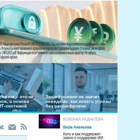
оринг – это не
Зашифровано не значит
ов, а основа
невидимо: как искать угрозы
ИТ-системой
без расшифровки
КОЛОНКА РЕДАКТОРА
Вера Ананьева
Кого и как поддержит
закон о поддержке ИИ.