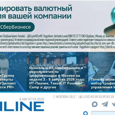
Основные ИТ-конференции и
мероприятия по
«Группа
цифровизации в Москве на
ксперты
неделе 3 - 9 августа 2026 года:
Почему монит
о делают
ИТ-Пикник, Такси, IT Founder
набор график
сти PR»
Camp и другие
управления 
МОСКВА
19.1
°
ЦБ
USD 80.93 EUR 93.19
6 АВГУСТА 2026