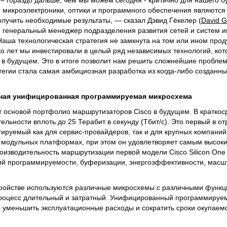
– гораздо дальше, чем мы можем сегодня - критично для нашего б
ти микроэлектроники, оптики и программного обеспечения являются
олучить необходимые результаты, — сказал Дэвид Гёкелер (
David
G
и генеральный менеджер подразделения развития сетей и систем
Наша технологическая стратегия не замкнута на том или ином прод
о лет мы инвестировали в целый ряд независимых технологий, кот
 в будущем. Это в итоге позволит нам решить сложнейшие пробле
атегии стала самая амбициозная разработка из когда-либо созданн
ная унифицированная программируемая микросхема
ет основой портфолио маршрутизаторов Cisco в будущем. В кратко
льности вплоть до 25 Терабит в секунду (Тбит/с). Это первый в от
тируемый как для сервис-провайдеров, так и для крупных компаний
 модульных платформах, при этом он удовлетворяет самым высок
оизводительность маршрутизации первой модели Cisco Silicon On
ний программируемости, буферизации, энергоэффективности, масш
тройстве используются различные микросхемы с различными функц
роцесс длительный и затратный. Унифицированный программируем
уменьшить эксплуатационные расходы и сократить сроки окупаем