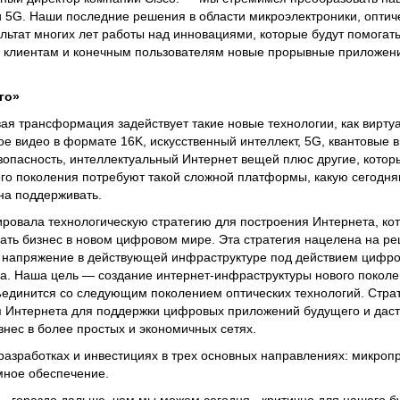
и 5G. Наши последние решения в области микроэлектроники, оптич
льтат многих лет работы над инновациями, которые будут помогат
ь клиентам и конечным пользователям новые прорывные приложени
го»
я трансформация задействует такие новые технологии, как вирту
ое видео в формате 16K, искусственный интеллект, 5G, квантовые 
зопасность, интеллектуальный Интернет вещей плюс другие, котор
го поколения потребуют такой сложной платформы, какую сегодня
на поддерживать.
ировала технологическую стратегию для построения Интернета, ко
вать бизнес в новом цифровом мире. Эта стратегия нацелена на р
да напряжение в действующей инфраструктуре под действием цифр
. Наша цель — создание интернет-инфраструктуры нового поколен
ъединится со следующим поколением оптических технологий. Страт
я Интернета для поддержки цифровых приложений будущего и даст
знес в более простых и экономичных сетях.
 разработках и инвестициях в трех основных направлениях: микроп
мное обеспечение.