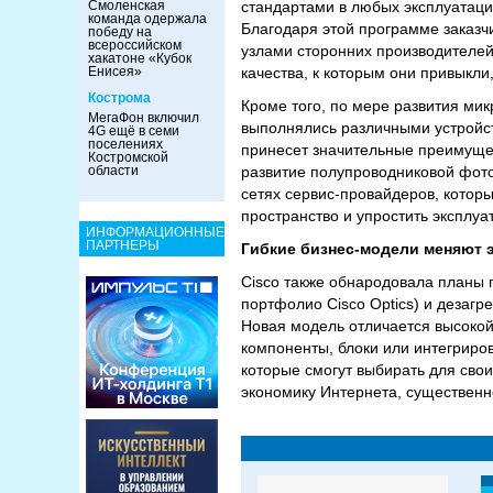
Смоленская
стандартами в любых эксплуатаци
команда одержала
Благодаря этой программе заказчи
победу на
всероссийском
узлами сторонних производителей,
хакатоне «Кубок
Енисея»
качества, к которым они привыкли,
Кострома
Кроме того, по мере развития ми
МегаФон включил
выполнялись различными устройст
4G ещё в семи
поселениях
принесет значительные преимущес
Костромской
области
развитие полупроводниковой фото
сетях сервис-провайдеров, котор
пространство и упростить эксплуа
ИНФОРМАЦИОННЫЕ
ПАРТНЕРЫ
Гибкие бизнес-модели меняют 
Cisco также обнародовала планы 
портфолио Cisco Optics) и дезагр
Новая модель отличается высокой
компоненты, блоки или интегриро
которые смогут выбирать для свои
экономику Интернета, существен