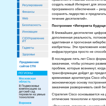
создать новый Интернет для эпох
Регулирование
программного обеспечения – резу
Финансы
сохранять лидерство и предлагат
течение десятилетий».
Web
Безопасность
Построение «Интернета будуще
Инновации
В ближайшее десятилетие цифрова
дополненная реальность, потоков
CIO/Управление
ИТ
адаптивная и прогнозная кибербе
изобретены. Эти приложения ново
Гаджеты
инфраструктура просто не способ
Здоровье
В последние пять лет Cisco форм
Продвижение
заказчикам, чтобы успешно разви
сайтов СПб
проблем, которые возникнут, ког
трансформации дойдет до предела
РЕГИОНЫ
кремниевая архитектура Cisco об
Московская
область
экономическую основу построени
В Подмосковье
заказчикам разворачивать свой би
компенсацию за
детский сад
Стратегия Cisco основывается на
перевели на умные
технологии
оптические технологии и програм
Воронеж