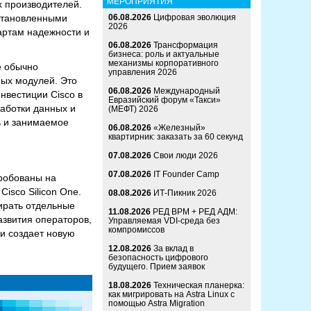
МЕРОПРИЯТИЯ
х производителей.
установленными
06.08.2026
Цифровая эволюция
2026
дартам надежности и
06.08.2026
Трансформация
бизнеса: роль и актуальные
механизмы корпоративного
е обычно
управления 2026
ных модулей. Это
06.08.2026
Международный
нвестиции Cisco в
Евразийский форум «Такси»
аботки данных и
(МЕФТ) 2026
ь и занимаемое
06.08.2026
«Железный»
квартирник: заказать за 60 секунд
07.08.2026
Свои люди 2026
07.08.2026
IT Founder Camp
пробованы на
isco Silicon One.
08.08.2026
ИТ-Пикник 2026
ирать отдельные
11.08.2026
РЕД ВРМ + РЕД АДМ:
азвития операторов,
Управляемая VDI-среда без
компромиссов
 и создает новую
12.08.2026
За вклад в
безопасность цифрового
будущего. Прием заявок
18.08.2026
Техническая планерка:
как мигрировать на Astra Linux с
помощью Astra Migration