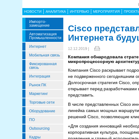
НОВОСТИ
АНАЛИТИКА
ИНТЕРВЬЮ
МЕРОПРИЯТИЯ
ПРОЕКТ
Импорто­
Замещение
Cisco представ
Автоматизация
Интернета буду
Промышленности
Интернет
12.12.2019 |
Мобильная связь
Компания обнародовала страте
микропроцессорную архитектур
Фиксированная
связь
Компания Cisco раскрывает подро
не подверженного сегодняшним о
Интеграция
Долгосрочная стратегия Cisco, о
Рынок ПК
открывает перед разработчиками 
Маркетинг
представить.
Торговые сети
В числе представленных Cisco инн
линейка самых мощных маршрутиза
Оборудование
решений Cisco, позволяющие клие
ПО
«Для создания инноваций необхо
Outsourcing
корпоративная культура, поощряю
Кадры
правления и главный исполнитель