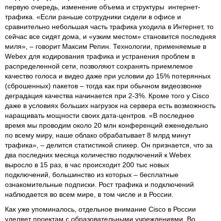
первую очередь, изменение объема и структуры интернет-
трафика. «Если раньше сотрудники сидели в офисе и
сравнительно небольшая часть трафика уходила в Интернет, то
сейчас все сидят дома, и «узким местом» становится последняя
миля», – говорит Максим Репин. Технологии, применяемые в
Webex для кодирования трафика и устранения проблем в
распределенной сети, позволяют сохранять приемлемое
качество голоса и видео даже при условии до 15% потерянных
(сброшенных) пакетов – тогда как при обычном видеозвонке
деградация качества начинается при 2-3%. Кроме того у Cisco
даже в условиях больших нагрузок на сервера есть возможность
наращивать мощности своих дата-центров. «В последнее
время мы проводим около 20 млн конференций еженедельно
по всему миру, наше облако обрабатывает 8 млрд минут
трафика», – делится статистикой спикер. Он признается, что за
два последних месяца количество подключений к Webex
выросло в 15 раз, в час происходит 200 тыс новых
подключений, большинство из которых – бесплатные
ознакомительные подписки. Рост трафика и подключений
наблюдается во всем мире, в том числе и в России.
Как уже упоминалось, отдельное внимание Cisco в России
уделяет проектам с образовательными учреждениями. Во