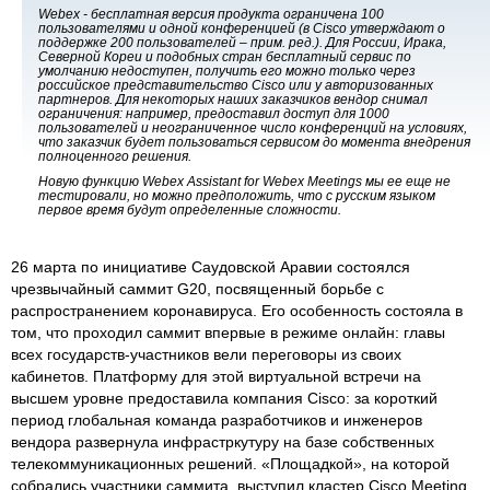
Webex - бесплатная версия продукта ограничена 100
пользователями и одной конференцией
(в
Cisco
утверждают о
поддержке 200 пользователей – прим. ред.)
. Для России, Ирака,
Северной Кореи и подобных стран бесплатный сервис по
умолчанию недоступен, получить его можно только через
российское представительство Cisco или у авторизованных
партнеров. Для некоторых наших заказчиков вендор снимал
ограничения: например, предоставил доступ для 1000
пользователей и неограниченное число конференций на условиях,
что заказчик будет пользоваться сервисом до момента внедрения
полноценного решения.
Новую функцию Webex Assistant for Webex Meetings мы ее еще не
тестировали, но можно предположить, что с русским языком
первое время будут определенные сложности.
26 марта по инициативе Саудовской Аравии состоялся
чрезвычайный саммит G20, посвященный борьбе с
распространением коронавируса. Его особенность состояла в
том, что проходил саммит впервые в режиме онлайн: главы
всех государств-участников вели переговоры из своих
кабинетов. Платформу для этой виртуальной встречи на
высшем уровне предоставила компания Cisco: за короткий
период глобальная команда разработчиков и инженеров
вендора развернула инфрастркутуру на базе собственных
телекоммуникационных решений. «Площадкой», на которой
собрались участники саммита, выступил кластер Cisco Meeting