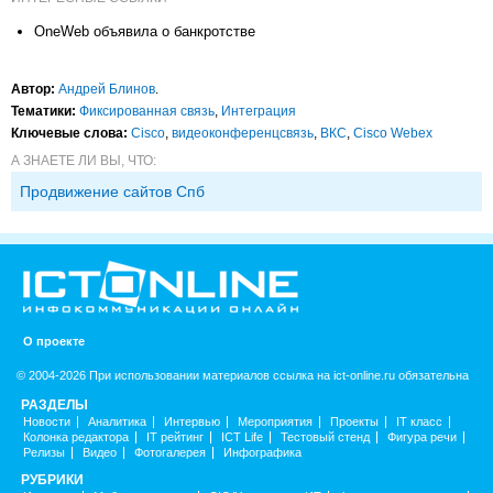
OneWeb объявила о банкротстве
Автор:
Андрей Блинов
.
Тематики:
Фиксированная связь
,
Интеграция
Ключевые слова:
Cisco
,
видеоконференцсвязь
,
ВКС
,
Cisco Webex
А ЗНАЕТЕ ЛИ ВЫ, ЧТО:
Продвижение сайтов Спб
О проекте
© 2004-2026 При использовании материалов ссылка на ict-online.ru обязательна
РАЗДЕЛЫ
Новости
Аналитика
Интервью
Мероприятия
Проекты
IT класс
Колонка редактора
IT рейтинг
ICT Life
Тестовый стенд
Фигура речи
Релизы
Видео
Фотогалерея
Инфографика
РУБРИКИ