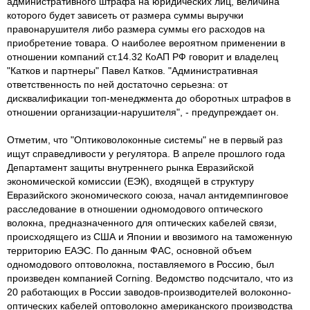
административного штрафа на юридических лиц, величина
которого будет зависеть от размера суммы выручки
правонарушителя либо размера суммы его расходов на
приобретение товара. О наиболее вероятном применении в
отношении компаний ст.14.32 КоАП РФ говорит и владелец
"Катков и партнеры" Павел Катков. "Административная
ответственность по ней достаточно серьезна: от
дисквалификации топ-менеджмента до оборотных штрафов в
отношении организации-нарушителя", - предупреждает он.
Отметим, что "Оптиковолоконные системы" не в первый раз
ищут справедливости у регулятора. В апреле прошлого года
Департамент защиты внутреннего рынка Евразийской
экономической комиссии (ЕЭК), входящей в структуру
Евразийского экономического союза, начал антидемпинговое
расследование в отношении одномодового оптического
волокна, предназначенного для оптических кабелей связи,
происходящего из США и Японии и ввозимого на таможенную
территорию ЕАЭС. По данным ФАС, основной объем
одномодового оптоволокна, поставляемого в Россию, был
произведен компанией Corning. Ведомство подсчитало, что из
20 работающих в России заводов-производителей волоконно-
оптических кабелей оптоволокно американского производства