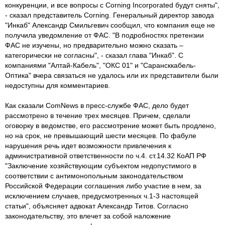
конкуренции, и все вопросы с Corning Incorporated будут сняты",
- сказал представитель Corning. Генеральный директор завода
"Инкаб" Александр Смильгевич сообщил, что компания еще не
получила уведомление от ФАС. "В подробностях претензии
ФАС не изучены, но предварительно можно сказать –
категорически не согласны", - сказал глава "Инкаб". С
компаниями "Алтай-Кабель", "ОКС 01" и "Сарансккабель-
Оптика" вчера связаться не удалось или их представители были
недоступны для комментариев.
Как сказали ComNews в пресс-службе ФАС, дело будет
рассмотрено в течение трех месяцев. Причем, сделали
оговорку в ведомстве, его рассмотрение может быть продлено,
но на срок, не превышающий шести месяцев. По фабуле
нарушения речь идет возможности привлечения к
административной ответственности по ч.4. ст.14.32 КоАП РФ
"Заключение хозяйствующим субъектом недопустимого в
соответствии с антимонопольным законодательством
Российской Федерации соглашения либо участие в нем, за
исключением случаев, предусмотренных ч.1-3 настоящей
статьи", объясняет адвокат Александр Титов. Согласно
законодательству, это влечет за собой наложение