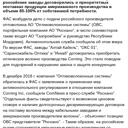
российские заводы договорились о приоритетных
поставках продукции американского производства в
объеме 85-100% от собственной потребности.
ФАС возбудила дело с подачи российского производителя
оптоволокна АО "Оптиковолоконные системы" (ОВС,
портфельная компания АО "Роснано", в число соинвесторов
также входят АО "Газпромбанк" и руководство Республики
Мордовия). Антимонопольная служба сообщила об этом вчера.
По версии ФАС, заводы "Алтай-Кабель", "ОКС 01",
"Сарансккабель-Оптика" и "Инкаб" договорились приобретать
оптическое волокно производства Corning. Это стало поводом
для подозрений в нарушении закона о защите конкуренции.
В декабре 2018 г. компания "Оптиковолоконные системы"
обратилась в ФАС с заявлением о применении мер
антимонопольного регулирования в отношении компании
Corning Inc, сообщили ComNews в пресс-службе "Роснано".
"Отдельные факты свидетельствуют о возможном ценовом
сговоре и наличии долгосрочных дискриминирующих договоров
на поставку волокна между кабельными заводами и
американским производителем волокна", - объясняют позицию
ОВС представители "Роснано". - Таким образом, на российском
рынке сохраняются нерыночные методы конкуренции со