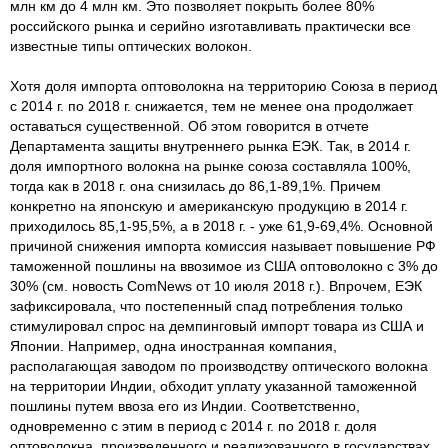
млн км до 4 млн км. Это позволяет покрыть более 80%
российского рынка и серийно изготавливать практически все
известные типы оптических волокон.
Хотя доля импорта оптоволокна на территорию Союза в период
с 2014 г. по 2018 г. снижается, тем не менее она продолжает
оставаться существенной. Об этом говорится в отчете
Департамента защиты внутреннего рынка ЕЭК. Так, в 2014 г.
доля импортного волокна на рынке союза составляла 100%,
тогда как в 2018 г. она снизилась до 86,1-89,1%. Причем
конкретно на японскую и американскую продукцию в 2014 г.
приходилось 85,1-95,5%, а в 2018 г. - уже 61,9-69,4%. Основной
причиной снижения импорта комиссия называет повышение РФ
таможенной пошлины на ввозимое из США оптоволокно с 3% до
30% (см. новость ComNews от 10 июля 2018 г.). Впрочем, ЕЭК
зафиксировала, что постепенный спад потребления только
стимулировал спрос на демпинговый импорт товара из США и
Японии. Например, одна иностранная компания,
располагающая заводом по производству оптического волокна
на территории Индии, обходит уплату указанной таможенной
пошлины путем ввоза его из Индии. Соответственно,
одновременно с этим в период с 2014 г. по 2018 г. доля
оптоволокна, произведенного и реализованного в государствах