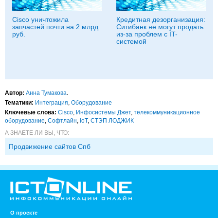
Cisco уничтожила
Кредитная дезорганизация:
запчастей почти на 2 млрд
Ситибанк не могут продать
руб.
из-за проблем с IT-
системой
Автор:
Анна Тумакова
.
Тематики:
Интеграция
,
Оборудование
Ключевые слова:
Cisco
,
Инфосистемы Джет
,
телекоммуникационное
оборудование
,
Софтлайн
,
IoT
,
СТЭП ЛОДЖИК
А ЗНАЕТЕ ЛИ ВЫ, ЧТО:
Продвижение сайтов Спб
О проекте