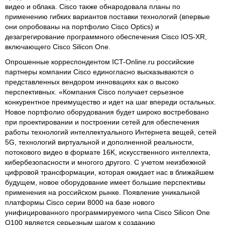
видео и облака. Cisco также обнародовала планы по
применению гибких вариантов поставки технологий (впервые
они опробованы на портфолио Cisco Optics) и
дезагрегирование программного обеспечения Cisco IOS-XR,
включающего Cisco Silicon One.
Опрошенные корреспондентом ICT-Online.ru российские
партнеры компании Cisco единогласно высказываются о
представленных вендором инновациях как о высоко
перспективных. «Компания Cisco получает серьезное
конкурентное преимущество и идет на шаг впереди остальных.
Новое портфолио оборудования будет широко востребовано
при проектировании и построении сетей для обеспечения
работы технологий интеллектуального Интернета вещей, сетей
5G, технологий виртуальной и дополненной реальности,
потокового видео в формате 16K, искусственного интеллекта,
кибербезопасности и многого другого. С учетом неизбежной
цифровой трансформации, которая ожидает нас в ближайшем
будущем, новое оборудование имеет большие перспективы
применения на российском рынке. Появление уникальной
платформы Cisco серии 8000 на базе нового
унифицированного программируемого чипа Cisco Silicon One
Q100 является серьезным шагом к созданию