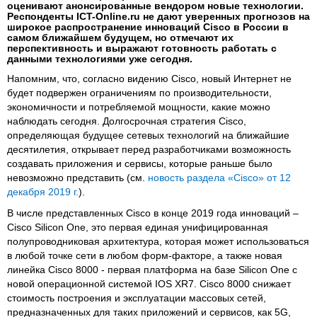
оценивают анонсированные вендором новые технологии.
Респонденты ICT-Online.ru не дают уверенных прогнозов на
широкое распространение инноваций Cisco в России в
самом ближайшем будущем, но отмечают их
перспективность и выражают готовность работать с
данными технологиями уже сегодня.
Напомним, что, согласно видению Cisco, новый Интернет не
будет подвержен ограничениям по производительности,
экономичности и потребляемой мощности, какие можно
наблюдать сегодня. Долгосрочная стратегия Cisco,
определяющая будущее сетевых технологий на ближайшие
десятилетия, открывает перед разработчиками возможность
создавать приложения и сервисы, которые раньше было
невозможно представить (см.
новость раздела «Cisco» от 12
декабря 2019 г.
).
В числе представленных Cisco в конце 2019 года инноваций –
Cisco Silicon One, это первая единая унифицированная
полупроводниковая архитектура, которая может использоваться
в любой точке сети в любом форм-факторе, а также новая
линейка Cisco 8000 - первая платформа на базе Silicon One с
новой операционной системой IOS XR7. Cisco 8000 снижает
стоимость построения и
эксплуатации массовых сетей,
предназначенных для таких приложений и сервисов, как 5G,