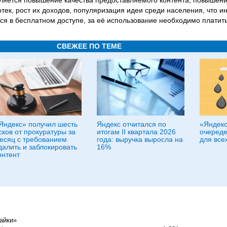
яется повышение качества предоставляемого контента, повышен
отек, рост их доходов, популяризация идеи среди населения, что и
ся в бесплатном доступе, за её использование необходимо платить
СВЕЖЕЕ ПО ТЕМЕ
Яндекс» получил шесть
Яндекс отчитался по
«Яндекс
сков от прокуратуры за
итогам II квартала 2026
очереде
есяц с требованием
года: выручка выросла на
для все
далить и заблокировать
16%
онтент
айки»