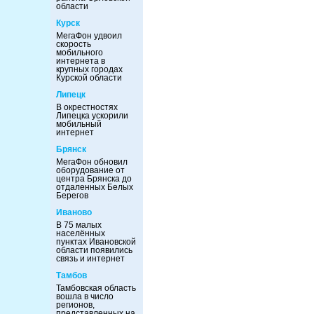
области
Курск
МегаФон удвоил
скорость
мобильного
интернета в
крупных городах
Курской области
Липецк
В окрестностях
Липецка ускорили
мобильный
интернет
Брянск
МегаФон обновил
оборудование от
центра Брянска до
отдаленных Белых
Берегов
Иваново
В 75 малых
населённых
пунктах Ивановской
области появились
связь и интернет
Тамбов
Тамбовская область
вошла в число
регионов,
представленных на