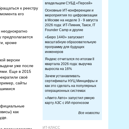
владельцем СУБД «Персей»
бращаться к реестру
Основные ИТ-конференции и
 момента его
мероприятия по цифровизации
в Москве на неделе 3 - 9 августа
2026 года: ИТ-Пикник, Такси, IT
Founder Camp и другие
е неоднократно
у предполагается
«Бюро 1440» запускает
масштабную образовательную
ти, кроме
программу для будущих
инженеров
Яндекс отчитался по итогам II
вой версии
квартала 2026 года: выручка
выдачи уже после
выросла на 16%
ями. Еще в 2015
Зачем устанавливать
рекратили своё
сертификаты НУЦ Минцифры и
пример, сайты
как это сделать на популярных
авшимися
операционных системах
«Авито Авто» запустил умную
карту АЗС с ИИ-прогнозом
 официальные
рвисы) как
Все новости
уде.
ИТ-КЛАСС