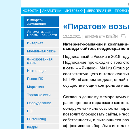
НОВОСТИ
АНАЛИТИКА
ИНТЕРВЬЮ
МЕРОПРИЯТИЯ
ПРОЕКТ
Импорто­
Замещение
«Пиратов» возь
Автоматизация
Промышленности
13.12.2021 |
ЕЛИЗАВЕТА КЛЕЙН
Интернет
Интернет-компании и компании
вывода сайтов, неоднократно н
Мобильная связь
Подписанный в России в 2018 год
Фиксированная
Подписание происходит с трех ст
связь
в сети – «Яндекс», Mail.ru Group
Интеграция
соответствующего интеллектуальн
Рынок ПК
ВГТРК, «Газпром-медиа», онлайн-
осуществляющий контроль за на
Маркетинг
Торговые сети
Согласно данному меморандуму пр
размещенного пиратского контента
Оборудование
обнаружено число ссылок на пират
ПО
позволит блокировать сайты, игн
Outsourcing
собственности, и пытающиеся раз
эффективность борьбы с интелле
Кадры