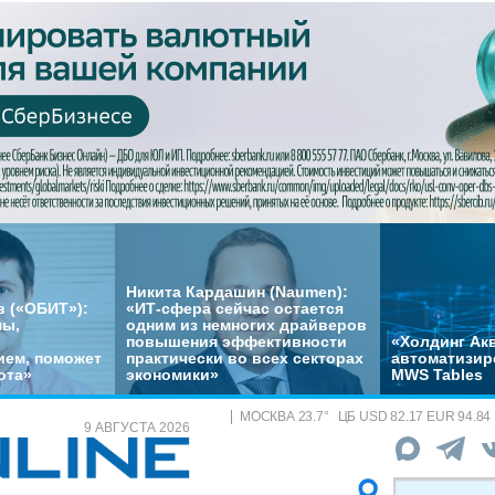
Никита Кардашин (Naumen):
 («ОБИТ»):
«ИТ-сфера сейчас остается
мы,
одним из немногих драйверов
повышения эффективности
«Холдинг Акв
ем, поможет
практически во всех секторах
автоматизир
ота»
экономики»
MWS Tables
МОСКВА
23.7
°
ЦБ
USD 82.17 EUR 94.84
9 АВГУСТА 2026