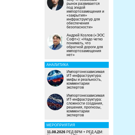
рынок развивается
под эгидой
импортозамещения и
«закрытия»
инфраструктур для
обеспечения
безопасности»
Андрей Козлов («ЭОС
Софт»): «Надо четко
понимать, что
обратной дороги для
импортозамещения
нет»
АНАЛИТИКА
Импортонезависимая
ИТ-инфраструктура:
мифы и реальность,
комментарии
экспертов
Импортонезависимая
ИТ-инфраструктура:
сложности создания,
решения, прогнозы,
комментарии
экспертов
МЕРОПРИЯТИЯ
11.08.2026
РЕД ВРМ + РЕД АДМ: