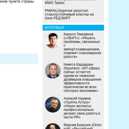
нном пункте страны
MWS Tables
РМИАЦ Бурятии запустил
отказоустойчивый кластер на
базе РЕД ВИРТ
ИНТЕРВЬЮ
Кирилл Тимофеев
(«ОБИТ»): «Решить
проблемы, связанные
с
импортозамещением,
поможет планомерная
работа»
Никита Кардашин
(Naumen): «ИТ-сфера
сейчас остается
одним из немногих
драйверов повышения
эффективности
практически во всех
секторах экономики»
Алексей Наумов,
«Группа Астра»:
«Наши эксперты
профессионально
делают свою работу в
части PR»
Максим Березин (Orion
soft): «Российский