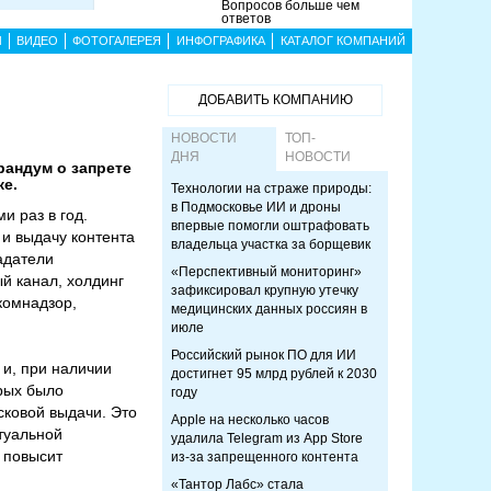
Вопросов больше чем
ответов
Ы
ВИДЕО
ФОТОГАЛЕРЕЯ
ИНФОГРАФИКА
КАТАЛОГ КОМПАНИЙ
ДОБАВИТЬ КОМПАНИЮ
НОВОСТИ
ТОП-
ДНЯ
НОВОСТИ
рандум о запрете
ке.
Технологии на страже природы:
в Подмосковье ИИ и дроны
 раз в год.
впервые помогли оштрафовать
и выдачу контента
владельца участка за борщевик
адатели
«Перспективный мониторинг»
й канал, холдинг
зафиксировал крупную утечку
комнадзор,
медицинских данных россиян в
июле
Российский рынок ПО для ИИ
и, при наличии
достигнет 95 млрд рублей к 2030
орых было
году
сковой выдачи. Это
Apple на несколько часов
туальной
удалила Telegram из App Store
 повысит
из-за запрещенного контента
«Тантор Лабс» стала