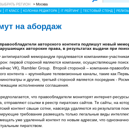
ВЫБРАТЬ РЕГИОН
> Москва
Ы
IT КЛАСС
КОЛОНКА РЕДАКТОРА
IT РЕЙТИНГ
ТЕСТОВЫЙ СТЕНД
РЕЛИЗ
мут на абордаж
-правообладатели авторского контента подпишут новый мемо
арушающих авторские права, в результатах выдачи при поис
у антипиратский меморандум продлевается компаниями-участниками
орон: первой стороной являются компании, осуществляющие поиск 
 (сейчас VK), Rambler Group. Второй стороной – компании-правообл
ого контента – крупнейшие телевизионные каналы, такие как Первы
кинотеатры и другие, третьей стороной является посредник - Росм
длежащим исполнением соглашения.
едполагается, что правообладатели мониторят интернет-ресурсы 
, отправляют ссылки в реестр пиратских сайтов. Те сайты, на кот
ский контент свыше сотни, навсегда удаляются из результатов пои
орирующие требование размещать только легальные виды интеллек
мещать уже удаленный контент по новым адресам, что однозначно
ктуальным пиратством.