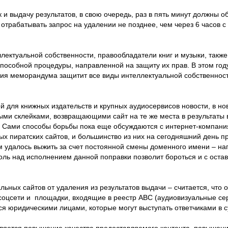
и выдачу результатов, в свою очередь, раз в пять минут должны о
отрабатывать запрос на удалении не позднее, чем через 6 часов с
лектуальной собственности, правообладатели книг и музыки, такж
способной процедуры, направленной на защиту их прав. В этом год
рсия меморандума защитит все виды интеллектуальной собственнос
й для книжных издательств и крупных аудиосервисов новости, в но
ми склейками, возвращающими сайт на те же места в результаты 
ц. Сами способы борьбы пока еще обсуждаются с интернет-компани
ых пиратских сайтов, и большинство из них на сегодняшний день п
 удалось выжить за счет постоянной смены доменного имени – на
онтроль над исполнением данной поправки позволит бороться и с ост
льных сайтов от удаления из результатов выдачи – считается, что
 соцсети и площадки, входящие в реестр АВС (аудиовизуальные се
я юридическими лицами, которые могут выступать ответчиками в с