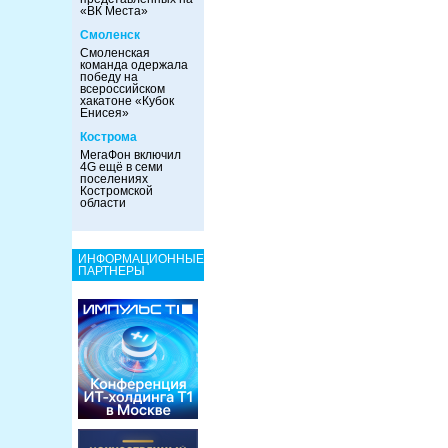
«ВК Места»
Смоленск
Смоленская
команда одержала
победу на
всероссийском
хакатоне «Кубок
Енисея»
Кострома
МегаФон включил
4G ещё в семи
поселениях
Костромской
области
ИНФОРМАЦИОННЫЕ
ПАРТНЕРЫ