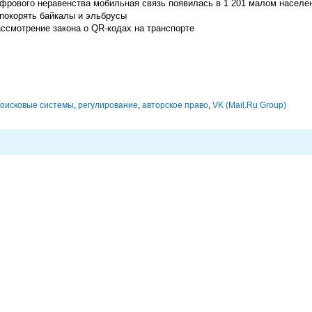
ифрового неравенства мобильная связь появилась в 1 201 малом населе
 покорять байкалы и эльбрусы
ссмотрение закона о QR-кодах на транспорте
оисковые системы
,
регулирование
,
авторское право
,
VK (Mail.Ru Group)