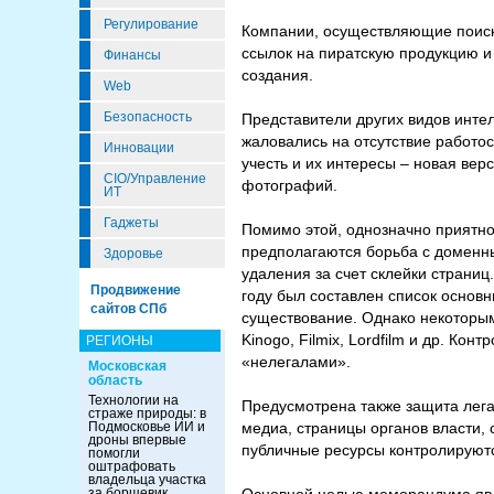
Регулирование
Компании, осуществляющие поиск 
ссылок на пиратскую продукцию и 
Финансы
создания.
Web
Безопасность
Представители других видов интел
жаловались на отсутствие работо
Инновации
учесть и их интересы – новая ве
CIO/Управление
фотографий.
ИТ
Гаджеты
Помимо этой, однозначно приятно
предполагаются борьба с доменны
Здоровье
удаления за счет склейки страни
Продвижение
году был составлен список основн
сайтов СПб
существование. Однако некоторым
Kinogo, Filmix, Lordfilm и др. К
РЕГИОНЫ
«нелегалами».
Московская
область
Технологии на
Предусмотрена также защита лега
страже природы: в
Подмосковье ИИ и
медиа, страницы органов власти,
дроны впервые
публичные ресурсы контролируютс
помогли
оштрафовать
владельца участка
за борщевик