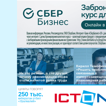
Кирилл Тимофеев
«Решить пробле
Не сто резюме, а сто друзей:
связанные с
почему рекомендации снова
импортозамещени
стали валютой рынка труда
планомерная раб
ЦИФРЫ ГОВОРЯТ
250 тыс.
кибератак отбил
«Уралкалий»