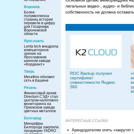
Основной целью меморандума явл
легальных видео-, аудио- и библи
Воронеж
собственность не должна оставать
Более
полумиллиона
страниц истории
перевели в цифру
для Госархива
Воронежской
области
Ярославль
Lenta tech внедрила
компьютерное
зрение на
Ярославском
шинном заводе
«Кордиант»
Тверь
ROC Backup получил
«
МегаФон обновил
сертификат
и
сеть в Кашине
совместимости Яндекс
м
360
у
Рязань
к
Финансовый архив
Directum СЭД+ стал
центром налогового
мониторинга на
Приокском заводе
цветных металлов
Белгород
ИНТЕРЕСНЫЕ ССЫЛКИ
Минцифры
Белгорода закупила
Арендодателям опять «закрутят г
продукцию YADRO