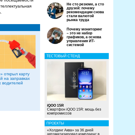
ие посещаемости
Не сто резюме, а сто
нтеллектуальная
друзей: почему
.
рекомендации снова
стали валютой
рынка труда
Почему мониторинг
– это не набор
графиков, а основа
управления ИТ-
системой
ТЕСТОВЫЙ СТЕНД
» открыл карту
й на заправках
х водителей
iQOO 15R
Смартфон iQOO 15R: мощь без
компромиссов
ПРОЕКТЫ
«Холдинг Аква» за 36 дней
автоматизировал комплаенс в