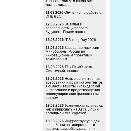
Управляемая VDI-среда без
компромиссов
11.08.2026
Обучение по работе с
ЭПД в 1С
12.08.2026
За вклад в
безопасность цифрового
будущего. Прием заявок
13.08.2026
IT Sailing Day 2026
13.08.2026
Заседание комиссии
Минобороны России по
инновационным проектам и
технологиям
13.08.2026
Т1 x ГК «Юзтех»:
Системный анализ
13.08.2026
Новые регуляторные
требования и практика эмитентов
в области защиты инсайдерской
информации и предотвращения
манипулирования финансовым
рынком
18.08.2026
Техническая планерка:
как мигрировать на Astra Linux с
помощью Astra Migration
18.08.2026
Инфраструктура для
разработки на гиперскорости:
сервисы самообслуживания и