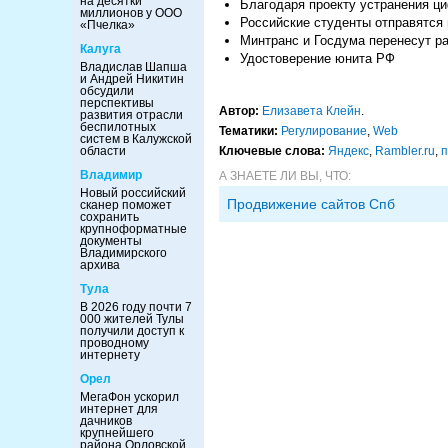
на десятки
Благодаря проекту устранения ц
миллионов у ООО
Российские студенты отправятся
«Пчелка»
Минтранс и Госдума перенесут ра
Калуга
Удостоверение юнита РФ
Владислав Шапша
и Андрей Никитин
обсудили
перспективы
Автор:
Елизавета Клейн
.
развития отрасли
беспилотных
Тематики:
Регулирование
,
Web
систем в Калужской
области
Ключевые слова:
Яндекс
,
Rambler.ru
,
п
Владимир
А ЗНАЕТЕ ЛИ ВЫ, ЧТО:
Новый российский
Продвижение сайтов Спб
сканер поможет
сохранить
крупноформатные
документы
Владимирского
архива
Тула
В 2026 году почти 7
000 жителей Тулы
получили доступ к
проводному
интернету
Орел
МегаФон ускорил
интернет для
дачников
крупнейшего
района Орловской